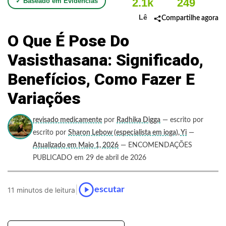
2.1k
249
✓ Baseado em Evidências
Lê
Compartilhe agora
O Que É Pose Do
Vasisthasana: Significado,
Benefícios, Como Fazer E
Variações
revisado medicamente
por
Radhika Digga
— escrito por
escrito por
Sharon Lebow (especialista em ioga), Yi
—
Atualizado em Maio 1, 2026
— ENCOMENDAÇÕES
PUBLICADO em 29 de abril de 2026
|
escutar
11 minutos de leitura