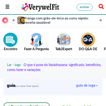
assinar
Frango com grão-de-bico ao curry rápido:
receita saudável
Encontro
Fazer A Pergunta
Talk2Expert
DO Q&A DE
F
Lar
-
ioga
-
O que é pose do Vasisthasana: significado, benefícios,
como fazer e variações
guia
guia de ioga
por muito bem ajuste