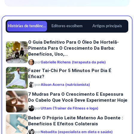
Histórias de tendências
Editores escolhem
Artigos principais
O Guia Definitivo Para O Óleo De Hortelã-
Pimenta Para O Crescimento Da Barba:
Benefícios, Uso,...
por
Gabrielle Richens (terapeuta da pele)
Fazer Tai-Chi Por 5 Minutos Por Dia É
Eficaz?
por
Alison Acerra (nutricionista)
7 Mudras Para O Crescimento E Espessura
Do Cabelo Que Você Deve Experimentar Hoje
por
Uttam (Trainer de Fitness e Ioga)
Beber O Próprio Leite Materno Ao Doente :
Benefícios E Efeitos Colaterais
por
Nebadita (especialista em dieta e saúde)