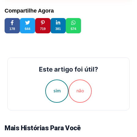
Compartilhe Agora
178
644
719
381
574
Este artigo foi útil?
sim
não
Mais Histórias Para Você