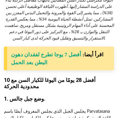
اليوجا للكراسي لكبار السن المصابين بالتهاب مفاصل الركبة بناءً
على الدراسة المشار إليها. أظهرت اللياقة الوظيفية أعلى تحسن
(38%) ، مما يشير إلى القوة والمرونة والتحمل البدني المعزز بين
المشاركين. تمثل أنشطة الحياة اليومية 34% ، مما يعكس القدرة
المحسنة على أداء المهام الروتينية بشكل مستقل ومريح. ساهمت
التنقل والتوازن بـ 28% ، مع التركيز على دور اليوغا في دعم
الاستقرار والتنسيق وتقليل قيود الحركة لدى كبار السن.
اقرأ أيضا:
أفضل 7 يوجا تطرح لفقدان دهون
البطن بعد الحمل
10 أفضل 28 يومًا من اليوغا للكبار السن مع
محدودية الحركة
1. وضع جبل جالس.
يجلس الجبل الذي يجلس المعروف أيضًا باسم Parvatasana
باللغة السنسكريتية. إنه تمرين يوجا كبير للكراسي لكبار السن