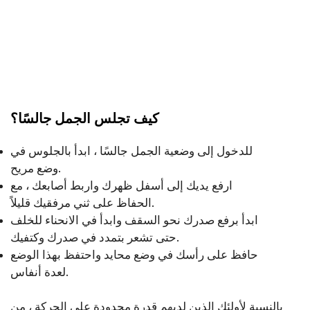
كيف تجلس الجمل جالسًا؟
للدخول إلى وضعية الجمل جالسًا ، ابدأ بالجلوس في
وضع مريح.
ارفع يديك إلى أسفل ظهرك واربط أصابعك ، مع
الحفاظ على ثني مرفقيك قليلاً.
ابدأ برفع صدرك نحو السقف وابدأ في الانحناء للخلف
حتى تشعر بتمدد في صدرك وكتفيك.
حافظ على رأسك في وضع محايد واحتفظ بهذا الوضع
لعدة أنفاس.
بالنسبة لأولئك الذين لديهم قدرة محدودة على الحركة ، من