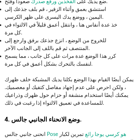
صعودا وفتح.
ضع يديك على
الفخذين ورفع صدرك
استنشق بعمق وأثناء الزفير ، قم بلف جذعك إلى
اليمين ، ووضع يدك اليسرى على ظهر الكرسي.
خذ عدة أنفاس هنا ، وانتقل أعمق قليلاً في الالتواء في
كل مرة.
للخروج من الوضع ، انزع جذعك برفق وارجع إلى
المنتصف ثم قم باللف إلى الجانب الآخر.
كرر هذا الوضع عدة مرات على كل جانب ، مما يسمح
لنفسك بالتحرك بشكل أعمق في كل مرة.
يمكن أيضًا القيام بهذا الوضع بكلتا يديك المشبكة خلف ظهرك
، ولكن احرص على عدم إجهاد مفاصل كتفيك أو معصميك.
يمكنك أيضًا استخدام منشفة أو حزام حول ظهرك وذراعيك
للمساعدة في تعميق الالتواء إذا رغبت في ذلك.
4. وضع الانحناء الجانبي جالس.
Pose هو كرسي يوجا رائع
تمرين لكبار
انحنى جانبي جالس