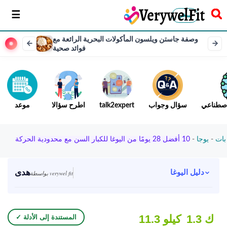
سخر
وصفة جاستن ويلسون المأكولات البحرية الرائعة مع
فوائد صحية
لاصطناعي
سؤال وجواب
talk2expert
اطرح سؤالا
موعد
بات
-
يوجا
-
10 أفضل 28 يومًا من اليوغا للكبار السن مع محدودية الحركة
هدى
دليل اليوغا
بواسطة verywel fit
1.3 ك
11.3 كيلو
✓ المستندة إلى الأدلة