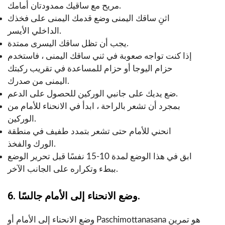
مريح مع ساقيك ممدودتان أمامك.
اثنِ ساقك اليمنى وضع قدمك اليمنى على فخذك
الداخلي الأيسر.
يجب أن تظل ساقك اليسرى ممتدة.
إذا كنت تواجه صعوبة في ثني ساقك اليمنى ، فاستخدم
حزام اليوجا أو حزام للمساعدة في تقريب ركبتك
اليمنى من صدرك.
ضع يديك على جانبي الوركين للحصول على الدعم.
بمجرد أن تشعر بالراحة ، ابدأ في الانحناء للأمام من
الوركين.
انحني للأمام حتى تشعر بتمدد طفيف في منطقة
الورك والفخذ.
ابق في هذا الوضع لمدة 10-15 نفسًا قبل تحرير الوضع
ببطء وتكراره على الجانب الآخر.
6. وضع الانحناء إلى الأمام جالسًا.
وضع الانحناء إلى الأمام أو Paschimottanasana هو تمرين