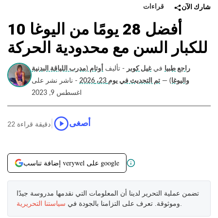
قراءات
شارك الآن
10 أفضل 28 يومًا من اليوغا
للكبار السن مع محدودية الحركة
راجع طبيا
في
غيل كوبر
- تأليف
أوتام (مدرب اللياقة البدنية
واليوغا)
—
تم التحديث في يوم 23، 2026
- ناشر نشر على
اغسطس 9, 2023
|
أصغى
22 دقيقة قراءة
إضافة تناسب verywel على google
تضمن عملية التحرير لدينا أن المعلومات التي نقدمها مدروسة جيدًا
.
وموثوقة. تعرف على التزامنا بالجودة في
سياستنا التحريرية