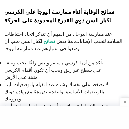
نصائح الوقاية أثناء ممارسة اليوجا على الكرسي
لكبار السن ذوي القدرة المحدودة على الحركة.
عند ممارسة اليوجا ، من المهم أن تتذكر اتخاذ احتياطات
السلامة لتجنب الإصابات. هنا بعض
نصائح
لكبار السن يجب أن
يضعوا في اعتبارهم عند ممارسة اليوجا:
تأكد من أن الكرسي مستقر وليس زلقًا. يجب وضعه
على سطح غير زلق ويجب أن تكون أقدام الكرسي
مثبتة على الأرض.
لا تضغط على نفسك بشدة عند القيام بالوضعيات. ابدأ
بالوضعيات الأساسية والتقدم تدريجيًا مع زيادة قوتك
ومرونتك.
تجنب الإفراط في التمدد أو دفع نفسك إلى ما هو أبعد
متى تتوقف.
من حدودك. استمع إلى
الجسم وتعرف
ارتدِ ملابس مريحة وفضفاضة تسمح لك بالتحرك
بحرية.