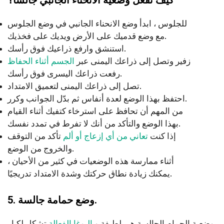
للجلوس ، ابدأ وضع الانحناء الجانبي في وضع الجلوس
مع وضع قدميك على الأرض ويديك على فخذيك.
استنشق وارفع ذراعيك فوق رأسك.
زفير وتصل إلى ذراعك اليمنى عبر
الجسم أثناء الحفاظ
رفعت ذراعك اليسرى فوق رأسك.
تصل إلى ذراعك اليمنى لتعميق الامتداد.
احتفظ بهذا الوضع لعدة أنفاس ثم بدّل الجوانب وكرر.
من المهم أن تحافظ على استرخاء كتفيك أثناء القيام
بهذا الوضع والتأكد من أنك لا تفرط في تمدد نفسك.
إذا كنت
تعاني من أي إزعاج أو ألم
تأكد من التوقف
والخروج من الوضع.
أثناء ممارسة هذه الوضعيات في كثير من الأحيان ،
يمكنك زيادة نطاق حركتك وشدة الامتداد تدريجيًا.
5. وضع حمامة جالسة.
وضعية الحمام الجالسة هي لطيفة و
اليوغا الفعالة
تشكل لكبار