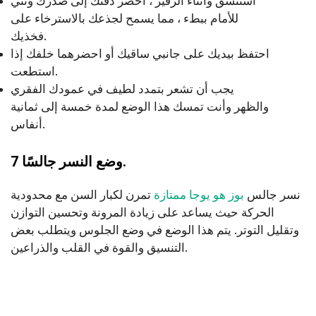
استنشق وأثناء الزفير ، أحضر ذقنك إلى صدرك وثني
للأمام ببطء ، مما يسمح لجذعك بالاسترخاء على
فخذيك.
احتفظ بيديك على جانبي ساقيك أو احضرهما خلفك إذا
استطعت.
يجب أن تشعر بتمدد لطيف في عمودك الفقري
والظهر وأنت تمسك هذا الوضع لمدة خمسة إلى ثمانية
أنفاس.
7 وضع النسر جالسًا.
نسر جالس
بوز هو يوجا ممتازة
تمرن لكبار السن مع محدودية
الحركة حيث يساعد على زيادة المرونة وتحسين التوازن
وتقليل التوتر. يتم هذا الوضع في وضع الجلوس ويتطلب بعض
التنسيق والقوة في القلب والذراعين.