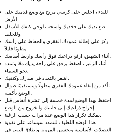
للبدء ، اجلس على كرسي مريح مع وضع قدميك على
الأرض.
ضع يديك على فخذيك واسحب لوحي كتفك للأسفل
وللخلف.
ركز على إطالة عمودك الفقري والحفاظ على رأسك
مطويًا قليلاً.
أثناء الشهيق، ارفع ذراعيك فوق رأسك واربط أصابعك.
أثناء الزفير ، اضغط برفق على راحة يديك معًا وتمدد
نحو السماء.
اشعر بالتمدد في صدرك وكتفيك.
تأكد من إبقاء عمودك الفقري مطولًا ومستقيمًا طوال
الوضع بأكمله.
احتفظ بهذا الوضع لمدة خمسة إلى عشرة أنفاس قبل
إخراج ذراعيك إلى جانبيك والخروج من الوضع.
يمكنك تكرار هذا الوضع عدة مرات حسب الرغبة.
هذا الوضع اللطيف للتمدد سيساعد على تقوية
العضلات الأساسية وتحسين المرونة وإطلاق التوتر في