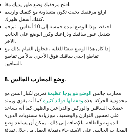
افتح مرفقيك وضع ظهر يديك معًا.
ارفع مرفقيك بحيث تكون متساوية مع كتفيك وارسم
كتفك أسفل ظهرك.
احتفظ بهذا الوضع لمدة خمسة إلى 10 أنفاس ، ثم قم
بتبديل عبور ساقيك وذراعيك وكرر الوضع على الجانب
الآخر.
إذا كان هذا الوضع صعبًا للغاية ، فحاول القيام بذلك مع
تقاطع إحدى ساقيك فوق الأخرى بدلاً من تقاطع
الساقين.
8. وضع المحارب الجالس.
محارب جالس
الوضع هو يوجا عظيمة
تمرين لكبار السن مع
محدودية الحركة. هذه
وقفة لها فوائد كثيرة
كما أنه يقوي ويمتد
عضلات الساقين والوركين والذراعين والظهر. كما أنه يساعد
على تحسين التوازن والوضعية ، مع زيادة مستويات الدورة
الدموية والطاقة. بالإضافة إلى ذلك ، يمكن أن يساعد وضع
المحارب الجالس على الاسترخاء وتهدئة العقل من خلال تهدئة