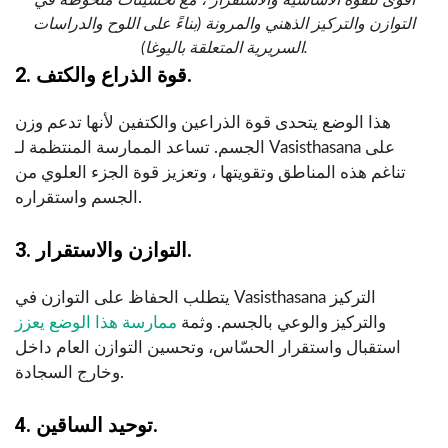
أقوى للقوة الأساسية والاستقرار ، مع تحسينات ملحوظة في
التوازن والتركيز الذهني والمرونة (بناءً على اللوح والدراسات
السريرية المتعلقة باليوغا).
2. قوة الذراع والكتف.
هذا الوضع يتحدى قوة الذراعين والكتفين لأنها تدعم وزن
الجسم. تساعد الممارسة المنتظمة لـ Vasisthasana على
تناغم هذه المناطق وتقويتها ، وتعزيز قوة الجزء العلوي من
الجسم واستقراره.
3. التوازن والاستقرار.
يتطلب الحفاظ على التوازن في Vasisthasana التركيز
والتركيز والوعي بالجسم. وثمة
ممارسة هذا الوضع يعزز
استقبال واستقرار الحسّاس، وتحسين التوازن العام داخل
وخارج السجادة.
4. توحيد الساقين.