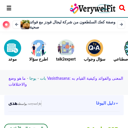
سخر
وصفة كعك السلطعون من شركة ليجال فودز مع فوائد
صحية
لاصطناعي
سؤال وجواب
talk2expert
اطرح سؤالا
موعد
بات
-
يوجا
-
ما هو وضع Vasisthasana: المعنى والفوائد وكيفية القيام به
والاختلافات
هدى
دليل اليوغا
بواسطة verywel fit