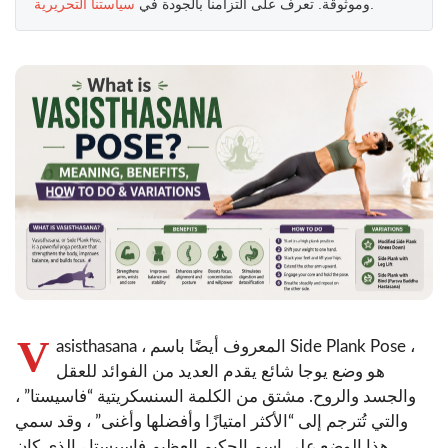
.
وموثوقة. تعرف على التزامنا بالجودة في
سياستنا التحريرية
V
asisthasana ، المعروف أيضًا باسم Side Plank Pose ،
هو وضع يوجا شائع يقدم العديد من الفوائد للعقل
والجسد والروح. مشتق من الكلمة السنسكريتية “فاسيستا” ،
والتي تُترجم إلى “الأكثر امتيازًا وأفضلها وأغنى” ، وقد سمي
هذا الوضع على اسم الحكيم العظيم فاسيستا ، الذي كان