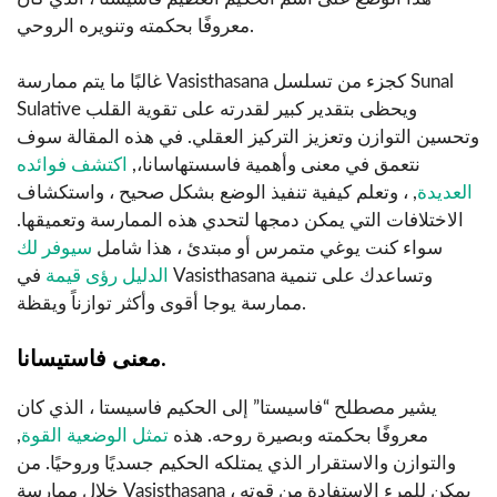
معروفًا بحكمته وتنويره الروحي.
غالبًا ما يتم ممارسة Vasisthasana كجزء من تسلسل Sunal
Sulative ويحظى بتقدير كبير لقدرته على تقوية القلب
وتحسين التوازن وتعزيز التركيز العقلي. في هذه المقالة سوف
نتعمق في معنى وأهمية فاسستهاسانا،,
اكتشف فوائده
العديدة
, ، وتعلم كيفية تنفيذ الوضع بشكل صحيح ، واستكشاف
الاختلافات التي يمكن دمجها لتحدي هذه الممارسة وتعميقها.
سواء كنت يوغي متمرس أو مبتدئ ، هذا شامل
سيوفر لك
الدليل رؤى قيمة
في Vasisthasana وتساعدك على تنمية
ممارسة يوجا أقوى وأكثر توازناً ويقظة.
معنى فاستيسانا.
يشير مصطلح “فاسيستا” إلى الحكيم فاسيستا ، الذي كان
معروفًا بحكمته وبصيرة روحه. هذه
تمثل الوضعية القوة
,
والتوازن والاستقرار الذي يمتلكه الحكيم جسديًا وروحيًا. من
خلال ممارسة Vasisthasana ، يمكن للمرء الاستفادة من قوته