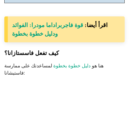
اقرأ أيضا:
قوة فاجربراداما مودرا: الفوائد
ودليل خطوة بخطوة
كيف تفعل فاسستازانا؟
هنا هو
دليل خطوة بخطوة
لمساعدتك على ممارسة
فاستيشانا: