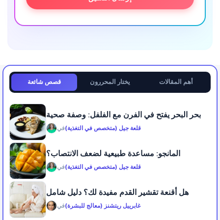
أهم المقالات
يختار المحررون
قصص شائعة
بحر البحر يفتح في الفرن مع الفلفل: وصفة صحية
قلعة جيل (متخصص في التغذية)
في
المانجو: مساعدة طبيعية لضعف الانتصاب؟
قلعة جيل (متخصص في التغذية)
في
هل أقنعة تقشير القدم مفيدة لك؟ دليل شامل
غابرييل ريتشنز (معالج للبشرة)
في