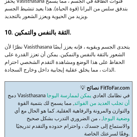
يحفز Vasisthasana قنوات الطاقة في الجسم ، مما يسمح
بتدفق سلس من البرانا (قوة الحياة). هذا يعيد تنشيط الجسم
ويزيد من الحيوية ويعزز الشعور بالتجديد.
10. الثقة بالنفس والتمكين.
نظرًا لأن Vasisthasana يتحدى الجسم ويقويه ، فإنه يعزز أيضًا
الشعور بالثقة بالنفس والتمكين. يمكن أن تعزز القدرة على
الحفاظ على هذا الوضع ومشاهدة التقدم الشخصي احترام
الذات ، مما يخلق عقلية إيجابية داخل وخارج السجادة.
نصائح FitToFar.com
💡
دمج Vasisthasana في نظامك العادي
يمكن لممارسة اليوجا
أن تجلب العديد من الفوائد
, مما يسمح لك بتنمية القوة
والتوازن والمرونة والرفاهية العقلية. كما هو الحال مع أي
وضعية اليوجا
, ، من الضروري التدرب بشكل صحيح
والاستماع إلى جسدك ، واحترام حدوده والتقدم تدريجيًا
وفقًا لسرعتك الخاصة.