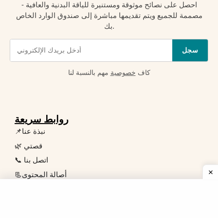
احصل على نصائح موثوقة ومستنيرة للياقة البدنية والعافية -
مصممة للجميع ويتم تقديمها مباشرة إلى صندوق الوارد الخاص
بك.
سجل
كاف
خصوصية
مهم بالنسبة لنا
روابط سريعة
📌نبذة عنا
🌿 قصتي
📞 اتصل بنا
📃أصالة المحتوى
❗ إخلاء المسؤولية عن الصحة واللياقة البدنية
👥 مجلس مراجعة الخبراء
✍🏻 اكتب لنا