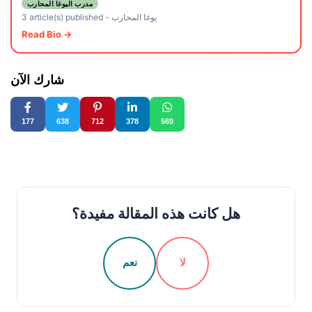
مدرب اليوغا المحارب
يوغا المحارب
-
3 article(s) published
Read Bio →
شارك الآن
177
638
712
378
569
هل كانت هذه المقالة مفيدة؟
لا
نعم