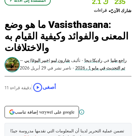
235
2.1 ك
✓ المستندة إلى الأدلة
قراءات
شارك الآن
ما هو وضع Vasisthasana:
المعنى والفوائد وكيفية القيام به
والاختلافات
راجع طبيا
في
راديكا ديجا
- تأليف
شارون ليبو (خبير اليوغا) يي
—
تم التحديث في مايو 1 ، 2026
- ناصر نشر في 29 أبريل 2026
|
أصغى
11 دقيقة قراءة
إضافة تناسب verywel على google
تضمن عملية التحرير لدينا أن المعلومات التي نقدمها مدروسة جيدًا