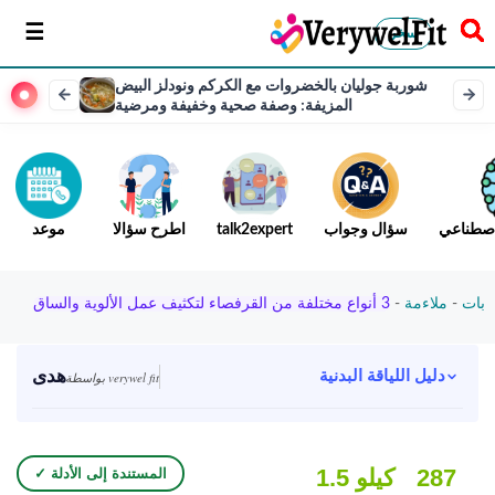
سخر
شوربة جوليان بالخضروات مع الكركم ونودلز البيض
المزيفة: وصفة صحية وخفيفة ومرضية
لاصطناعي
سؤال وجواب
talk2expert
اطرح سؤالا
موعد
بات
-
ملاءمة
-
3 أنواع مختلفة من القرفصاء لتكثيف عمل الألوية والساق
هدى
دليل اللياقة البدنية
بواسطة verywel fit
287
1.5 كيلو
✓ المستندة إلى الأدلة