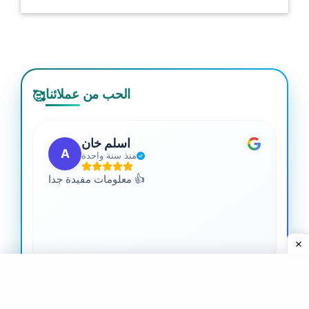
الحب من عملائنا
🥰
اسلم خان
A
منذ سنة واحدة
 من
معلومات مفيدة جدا 👍
جدا