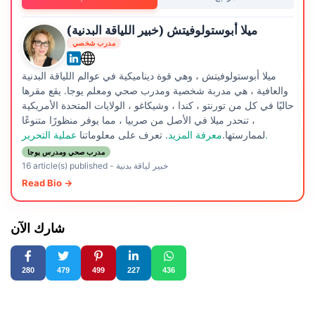
ميلا أبوستولوفيتش (خبير اللياقة البدنية)
مدرب شخصي
ميلا أبوستولوفيتش ، وهي قوة ديناميكية في عوالم اللياقة البدنية
والعافية ، هي مدربة شخصية ومدرب صحي ومعلم يوجا. يقع مقرها
حاليًا في كل من تورنتو ، كندا ، وشيكاغو ، الولايات المتحدة الأمريكية
، تنحدر ميلا في الأصل من صربيا ، مما يوفر منظورًا متنوعًا
عملية التحرير.
لممارستها.
معرفة المزيد
. تعرف على معلوماتنا
مدرب صحي ومدرس يوجا
خبير لياقة بدنية
-
16 article(s) published
Read Bio →
شارك الآن
280
479
499
227
436