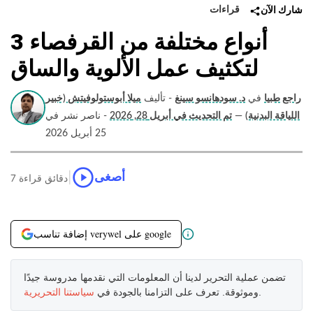
قراءات
شارك الآن
3 أنواع مختلفة من القرفصاء
لتكثيف عمل الألوية والساق
راجع طبيا
في
د. سودهانسو سينغ
- تأليف
ميلا أبوستولوفيتش (خبير
اللياقة البدنية)
—
تم التحديث في أبريل 28, 2026
- ناصر نشر في
25 أبريل 2026
|
أصغى
7 دقائق قراءة
إضافة تناسب verywel على google
تضمن عملية التحرير لدينا أن المعلومات التي نقدمها مدروسة جيدًا
.
وموثوقة. تعرف على التزامنا بالجودة في
سياستنا التحريرية