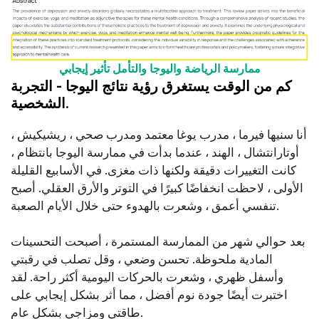
ممارسة الرياضة واليوجا والتأمل تأثير إيجابي
كم من الوقت يستغرق رؤية نتائج اليوجا - التجربة
الشخصية.
أنا سنيها فيرما ، مدرب يوغا معتمد ومدرب صحي ، ريشيكيش ،
أوتارانتشال ، الهند ، عندما بدأت في ممارسة اليوجا بانتظام ،
كانت التغييرات دقيقة ولكنها ذات مغزى. في الأسابيع القليلة
الأولى ، لاحظت انخفاضًا كبيرًا في التوتر والأرق العقلي. أصبح
تنفسي أعمق ، وشعرت بالهدوء حتى خلال الأيام الصعبة.
بعد حوالي شهر من الممارسة المستمرة ، أصبحت التحسينات
المادية ملحوظة. تحسن وضعي ، وقل تصلب في رقبتي
وأسفل ظهري ، وشعرت بالحركات اليومية أكثر راحة. لقد
اختبرت أيضًا جودة نوم أفضل ، مما أثر بشكل إيجابي على
طاقتي ومزاجي بشكل عام.