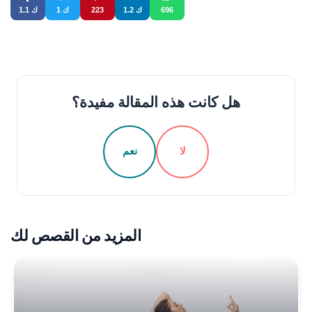
696
1.2 ك
223
1 ك
1.1 ك
هل كانت هذه المقالة مفيدة؟
لا
نعم
المزيد من القصص لك