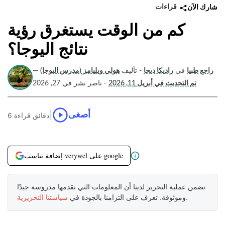
قراءات
شارك الآن
كم من الوقت يستغرق رؤية
نتائج اليوجا؟
راجع طبيا
في
راديكا ديجا
- تأليف
هولي ويليامز (مدرس اليوجا)
—
تم التحديث في أبريل 11, 2026
- ناصر نشر في 27, 2026
|
أصغى
6 دقائق قراءة
إضافة تناسب verywel على google
تضمن عملية التحرير لدينا أن المعلومات التي نقدمها مدروسة جيدًا
.
وموثوقة. تعرف على التزامنا بالجودة في
سياستنا التحريرية