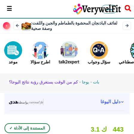
سخر
لفائف الباذنجان المحشوة بالطماطم والجبن واللفت:
وصفة صحية
لاصطناعي
سؤال وجواب
talk2expert
اطرح سؤالا
موعد
بات
-
يوجا
-
كم من الوقت يستغرق رؤية نتائج اليوجا؟
هدى
دليل اليوغا
بواسطة verywel fit
443
3.1 ك
✓ المستندة إلى الأدلة