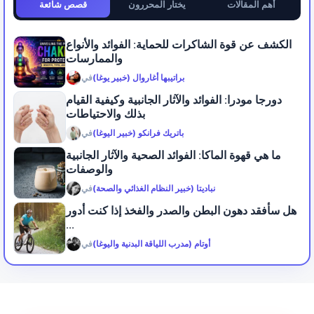
أهم المقالات
يختار المحررون
قصص شائعة
الكشف عن قوة الشاكرات للحماية: الفوائد والأنواع
والممارسات
براتيبها أغاروال (خبير يوغا)
في
دورجا مودرا: الفوائد والآثار الجانبية وكيفية القيام
بذلك والاحتياطات
باتريك فرانكو (خبير اليوغا)
في
ما هي قهوة الماكا: الفوائد الصحية والآثار الجانبية
والوصفات
نباديتا (خبير النظام الغذائي والصحة)
في
هل سأفقد دهون البطن والصدر والفخذ إذا كنت أدور
...
أوتام (مدرب اللياقة البدنية واليوغا)
في