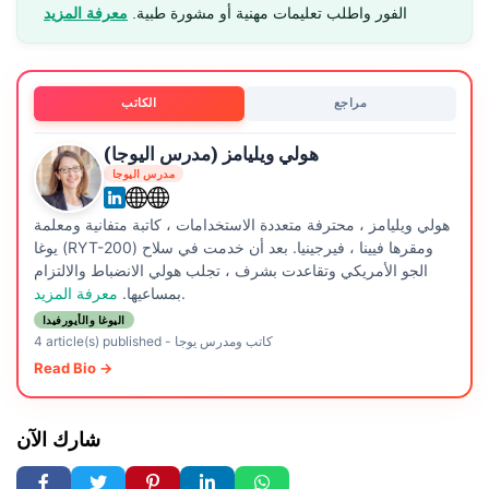
الفور واطلب تعليمات مهنية أو مشورة طبية.
معرفة المزيد
مراجع
الكاتب
هولي ويليامز (مدرس اليوجا)
مدرس اليوجا
هولي ويليامز ، محترفة متعددة الاستخدامات ، كاتبة متفانية ومعلمة
يوغا (RYT-200) ومقرها فيينا ، فيرجينيا. بعد أن خدمت في سلاح
الجو الأمريكي وتقاعدت بشرف ، تجلب هولي الانضباط والالتزام
.
بمساعيها.
معرفة المزيد
اليوغا والأيورفيدا
كاتب ومدرس يوجا
-
4 article(s) published
Read Bio →
شارك الآن