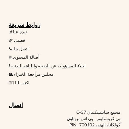
روابط سريعة
📌نبذة عنا
🌿 قصتي
📞 اتصل بنا
📃أصالة المحتوى
❗ إخلاء المسؤولية عن الصحة واللياقة البدنية
👥 مجلس مراجعة الخبراء
✍🏻 اكتب لنا
اتصال
مجمع شانتينيكيتان C-37
بي كريشنابور ، بي إس نيوتاون
كولكاتا، الهند، PIN -700102