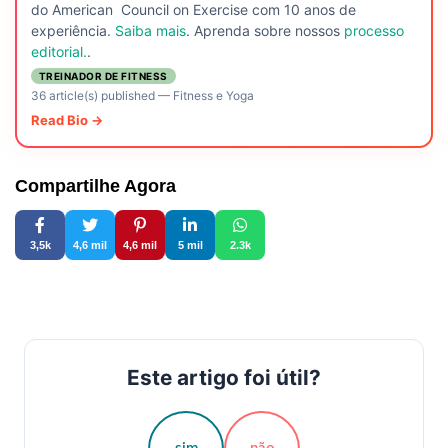
do American Council on Exercise com 10 anos de
experiência.
Saiba mais
. Aprenda sobre nossos
processo
editorial.
.
TREINADOR DE FITNESS
36 article(s) published
—
Fitness e Yoga
Read Bio →
Compartilhe Agora
3,5k
4,6 mil
4,6 mil
5 mil
2.3k
Este artigo foi útil?