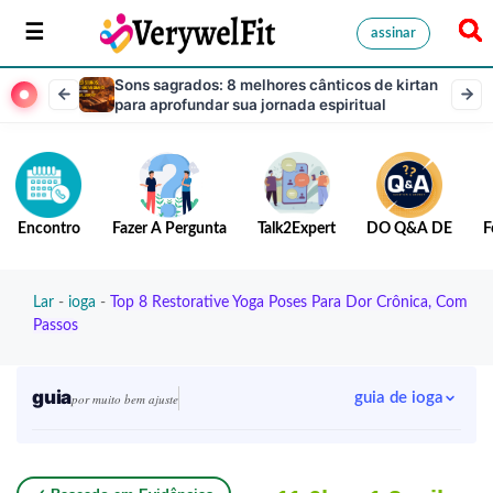
assinar
Sons sagrados: 8 melhores cânticos de kirtan
para aprofundar sua jornada espiritual
Encontro
Fazer A Pergunta
Talk2Expert
DO Q&A DE
F
Lar
-
ioga
-
Top 8 Restorative Yoga Poses Para Dor Crônica, Com
Passos
guia
guia de ioga
por muito bem ajuste