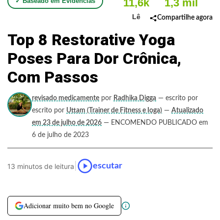
11,6k
1,3 mil
✓ Baseado em Evidências
Lê
Compartilhe agora
Top 8 Restorative Yoga
Poses Para Dor Crônica,
Com Passos
revisado medicamente
por
Radhika Digga
— escrito por
escrito por
Uttam (Trainer de Fitness e Ioga)
—
Atualizado
em 23 de julho de 2026
— ENCOMENDO PUBLICADO em
6 de julho de 2023
|
escutar
13 minutos de leitura
Adicionar muito bem no Google