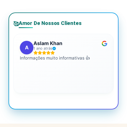
Amor De Nossos Clientes
🥰
Aslam Khan
A
1 ano atrás
Informações muito informativas 👍
É m
mai
leg