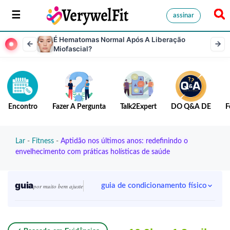
assinar
É Hematomas Normal Após A Liberação
Miofascial?
Encontro
Fazer A Pergunta
Talk2Expert
DO Q&A DE
F
Lar
-
Fitness
-
Aptidão nos últimos anos: redefinindo o
envelhecimento com práticas holísticas de saúde
guia
guia de condicionamento físico
por muito bem ajuste