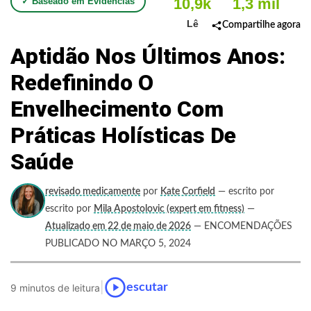
10,9k
1,3 mil
✓ Baseado em Evidências
Lê
Compartilhe agora
Aptidão Nos Últimos Anos:
Redefinindo O
Envelhecimento Com
Práticas Holísticas De
Saúde
revisado medicamente
por
Kate Corfield
— escrito por
escrito por
Mila Apostolovic (expert em fitness)
—
Atualizado em 22 de maio de 2026
— ENCOMENDAÇÕES
PUBLICADO NO MARÇO 5, 2024
|
escutar
9 minutos de leitura