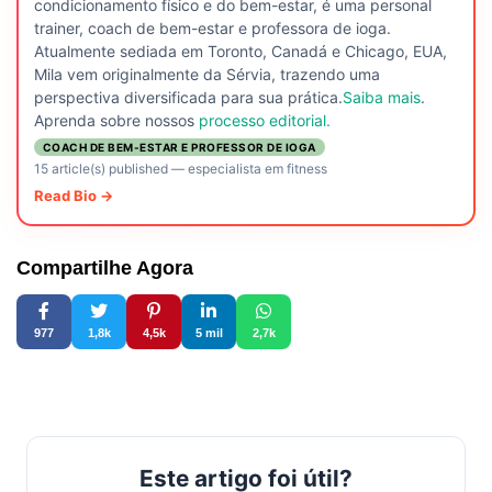
condicionamento físico e do bem-estar, é uma personal
trainer, coach de bem-estar e professora de ioga.
Atualmente sediada em Toronto, Canadá e Chicago, EUA,
Mila vem originalmente da Sérvia, trazendo uma
perspectiva diversificada para sua prática.
Saiba mais
.
Aprenda sobre nossos
processo editorial.
COACH DE BEM-ESTAR E PROFESSOR DE IOGA
15 article(s) published
—
especialista em fitness
Read Bio →
Compartilhe Agora
977
1,8k
4,5k
5 mil
2,7k
Este artigo foi útil?