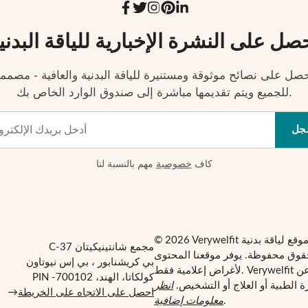
صل على النشرة الإخبارية للياقة البدني
صل على نصائح موثوقة ومستنيرة للياقة البدنية والعافية - مصمم
للجميع ويتم تقديمها مباشرة إلى صندوق الوارد الخاص بك.
جل
كاف
خصوصية
مهم بالنسبة لنا
مجمع شانتينيكيتان C-37
قوق محفوظة. يوفر موقعنا المحتوى
بي كريشنابور ، بي إس نيوتاون
لأغراض إعلامية فقط. Verywelfit ليس بديلاً عن
كولكاتا، الهند، PIN -700102
 الطبية أو العلاج أو التشخيص.
انظر
احصل على الاتجاه على الخريطة
→
.
معلومات إضافية