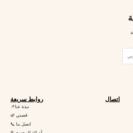
ة
ة
اتصال
روابط سريعة
📌نبذة عنا
🌿 قصتي
📞 اتصل بنا
📃أصالة المحتوى