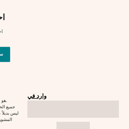
اح
اح
س
وارد في
© 2026 Verywelfit هو موقع لياقة بدنية.
جميع الح
المشورة