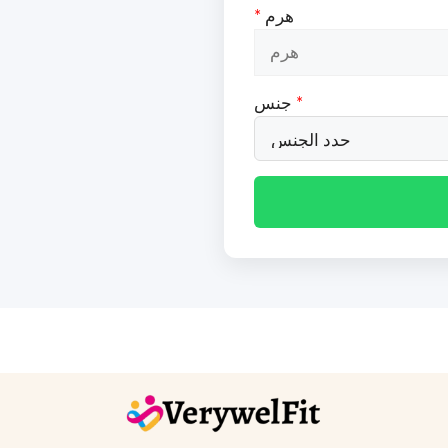
هرم
*
*
جنس