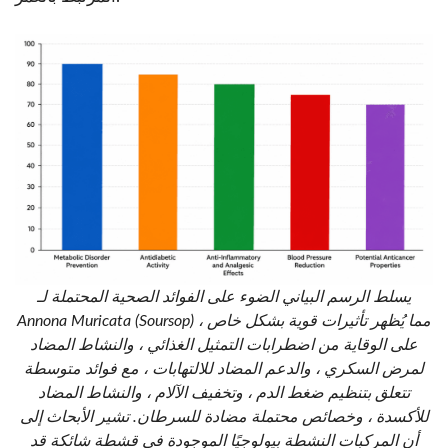
يسلط الرسم البياني الضوء على الفوائد الصحية المحتملة لـ
Annona Muricata (Soursop) ، مما يُظهر تأثيرات قوية بشكل خاص
على الوقاية من اضطرابات التمثيل الغذائي ، والنشاط المضاد
لمرض السكري ، والدعم المضاد للالتهابات ، مع فوائد متوسطة
تتعلق بتنظيم ضغط الدم ، وتخفيف الآلام ، والنشاط المضاد
للأكسدة ، وخصائص محتملة مضادة للسرطان. تشير الأبحاث إلى
أن المركبات النشطة بيولوجيًا الموجودة في قشطة شائكة قد