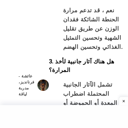
نعم ، قد تدعم مرارة
الحنطة الشائكة فقدان
الوزن عن طريق تقليل
الشهية وتحسين التمثيل
الغذائي وتحسين الهضم.
3. هل هناك آثار جانبية لأخذ
المرارة؟
- عائشة
فرنانديز،
تشمل الآثار الجانبية
مدربة
المحتملة اضطراب
لياقة
المعدة أو الحموضة أو
الغثيان أو الخلافات مع
بعض الأدوية إذا تم