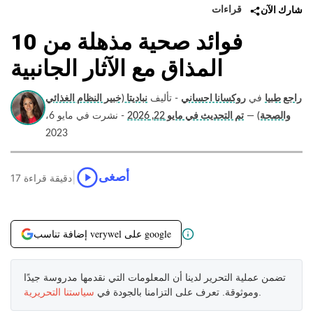
قراءات
شارك الآن
10 فوائد صحية مذهلة من
المذاق مع الآثار الجانبية
راجع طبيا
في
روكسانا احساني
- تأليف
نباديتا (خبير النظام الغذائي
والصحة)
—
تم التحديث في مايو 22, 2026
- نشرت في مايو 6،
2023
|
أصغى
17 دقيقة قراءة
إضافة تناسب verywel على google
تضمن عملية التحرير لدينا أن المعلومات التي نقدمها مدروسة جيدًا
.
وموثوقة. تعرف على التزامنا بالجودة في
سياستنا التحريرية