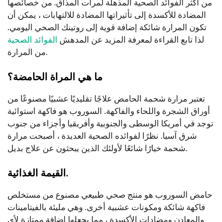
من أكثر الفوائد الصحية المذهلة لمرات المذاق. من خصائصها
المضادة للأكسدة إلى تأثيراتها المضادة للالتهابات ، يمكن أن
تكون المرارة شائكة إضافة قوية إلى روتينك الصحي اليومي.
لذا تابع القراءة لمعرفة المزيد عن المدهش
الفوائد الصحية
من المرارة.
ما هي المراة الحامضة؟
تعتبر مرارة شحمة الحامض علاجًا تقليديًا عشبيًا مصنوعًا من
أوراق الشجرة واللحاء والفاكهة. السوروب هو فاكهة استوائية
توجد في أمريكا الوسطى والجنوبية وأفريقيا وأجزاء من جنوب
شرق آسيا. نظرًا لفوائده الصحية العديدة ، أصبحت مرارة
شحمة خيارًا شائعًا لأولئك الذين يبحثون عن علاج بديل.
القيمة الغذائية.
حامض السوروب هو منتج صحي طبيعي مصنوع من مستخلص
فاكهة شائكة ومكونات عشبية أخرى. وهي مليئة بالفيتامينات
والمعادن ومضادات الأكسدة ، مما يجعلها إضافة ممتازة لأي