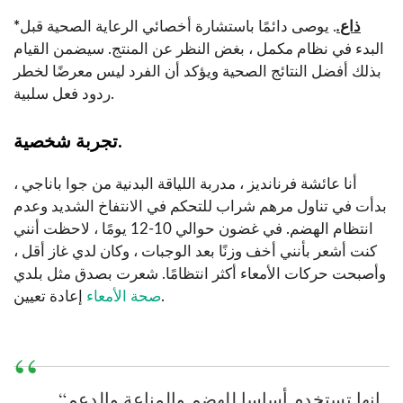
ذاع
.
. يوصى دائمًا باستشارة أخصائي الرعاية الصحية قبل
*
البدء في نظام مكمل ، بغض النظر عن المنتج. سيضمن القيام
بذلك أفضل النتائج الصحية ويؤكد أن الفرد ليس معرضًا لخطر
ردود فعل سلبية.
تجربة شخصية.
أنا عائشة فرنانديز ، مدربة اللياقة البدنية من جوا باناجي ،
بدأت في تناول مرهم شراب للتحكم في الانتفاخ الشديد وعدم
انتظام الهضم. في غضون حوالي 10-12 يومًا ، لاحظت أنني
كنت أشعر بأنني أخف وزنًا بعد الوجبات ، وكان لدي غاز أقل ،
وأصبحت حركات الأمعاء أكثر انتظامًا. شعرت بصدق مثل بلدي
إعادة تعيين.
صحة الأمعاء
“إنها تستخدم أساسا للهضم والمناعة والدعم