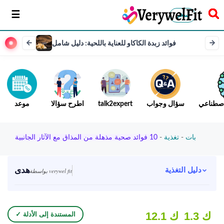
سخر
فوائد زبدة الكاكاو للعناية باللحية: دليل شامل
لاصطناعي
سؤال وجواب
talk2expert
اطرح سؤالا
موعد
بات
-
تغذية
-
10 فوائد صحية مذهلة من المذاق مع الآثار الجانبية
هدى
دليل التغذية
بواسطة verywel fit
1.3 ك
12.1 ك
✓ المستندة إلى الأدلة