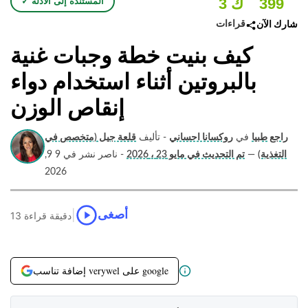
399
3 ك
✓ المستندة إلى الأدلة
قراءات
شارك الآن
كيف بنيت خطة وجبات غنية
بالبروتين أثناء استخدام دواء
إنقاص الوزن
راجع طبيا
في
روكسانا احساني
- تأليف
قلعة جيل (متخصص في
التغذية)
—
تم التحديث في مايو 23 ، 2026
- ناصر نشر في 9 9,
2026
|
أصغى
13 دقيقة قراءة
إضافة تناسب verywel على google