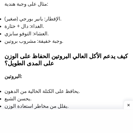
مثال على وجبة هندية:
الإفطار: بانير بورجي (صغير).
الغداء: دال + خثارة.
العشاء: التوفو سابزي.
وجبة خفيفة: مشروب بروتين.
كيف يدعم الأكل العالي البروتين الحفاظ على الوزن
على المدى الطويل؟
البروتين:
يحافظ على الكتلة الخالية من الدهون.
يحسن الشبع.
يقلل من مخاطر استعادة الوزن.
.
سنداتلي
صحة الأيض
يعزز إعادة تكوين الجسم.