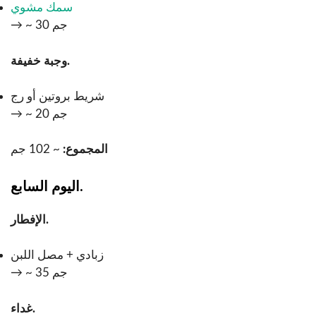
سمك مشوي
→ ~ 30 جم
وجبة خفيفة.
شريط بروتين أو رج
→ ~ 20 جم
المجموع:
~ 102 جم
اليوم السابع.
الإفطار.
زبادي + مصل اللبن
→ ~ 35 جم
غداء.