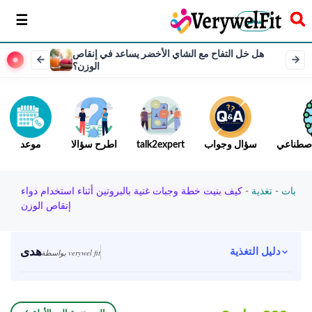
سخر
هل خل التفاح مع الشاي الأخضر يساعد في إنقاص
الوزن؟
لاصطناعي
سؤال وجواب
talk2expert
اطرح سؤالا
موعد
بات
-
تغذية
-
كيف بنيت خطة وجبات غنية بالبروتين أثناء استخدام دواء
إنقاص الوزن
هدى
دليل التغذية
بواسطة verywel fit