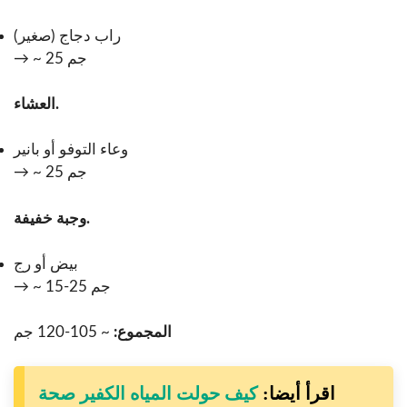
راب دجاج (صغير)
→ ~ 25 جم
العشاء.
وعاء التوفو أو بانير
→ ~ 25 جم
وجبة خفيفة.
بيض أو رج
→ ~ 15-25 جم
المجموع:
~ 105-120 جم
اقرأ أيضا:
كيف حولت المياه الكفير صحة