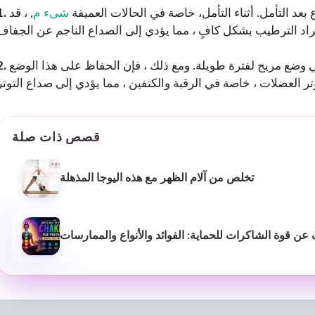
عد التأمل. أثناء التأمل، خاصة في الحالات العميقة
شىء م
, ، قد
في وضع مريح لفترة طويلة. ومع ذلك ، فإن الحفاظ على هذا الوضع
قصص ذات صلة
تخلص من آلام الظهر مع هذه اليوجا المذهلة
سانتانو موخيرجي
غولام
S
2 سنوات مضت
2 سنوات 
جزء مفيد جدا من المحتوى
إنه مفيد للغاية 
ن قوة الشاكرات للحماية: الفوائد والأنواع والممارسات
المفيد والمفيد
اكتساب المزيد من
ال