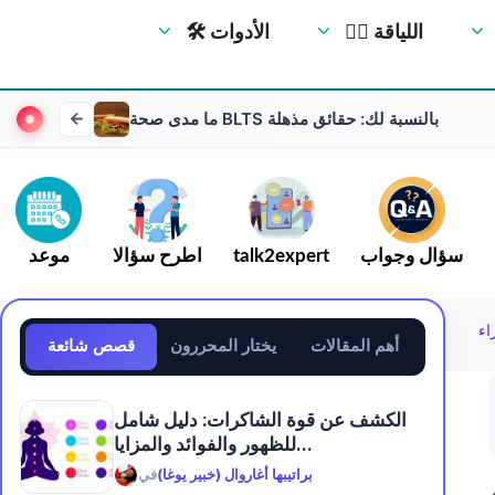
🏋️‍♀️ اللياقة
🛠 الأدوات
ما مدى صحة BLTS بالنسبة لك: حقائق مذهلة
سؤال وجواب
talk2expert
اطرح سؤالا
موعد
اء
أهم المقالات
يختار المحررون
قصص شائعة
الكشف عن قوة الشاكرات: دليل شامل
للظهور والفوائد والمزايا...
براتيبها أغاروال (خبير يوغا)
في