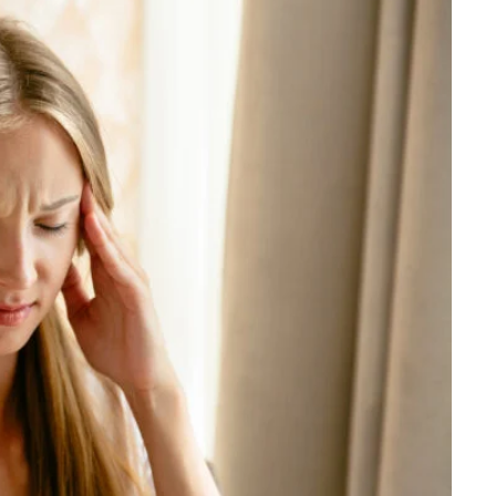
احماء الصدر للمبتدئين