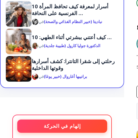
10 أسرار لمعرفة كيف تحافظ المرأة
الفرنسية على النحافة ...
نباديتا (خبير النظام الغذائي والصحة)
في
كيف أعتني ببشرتي أثناء الطهي: 10 ...
الدكتورة جوليا كارول (طبيبة جلدية)
في
رحلتي إلى شقرا التانترا: كشف أسرارها
وقوتها الداخلية
براتيبها أغاروال (خبير يوغا)
في
إلهام في الحركة