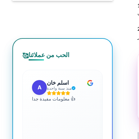
الحب من عملائنا
🥰
 مهب
اسلم خان
A
G
مضت
منذ سنة واحدة
للجميع. يمكنك
معلومات مفيدة جدا 👍
 المعرفة حول
صحة. رائع جدا