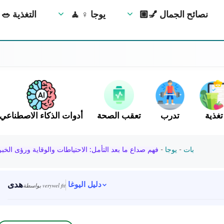
💅🏼 نصائح الجمال
🧘 ‍♀️ يوجا
🥗 التغذية
تغذية
تدرب
تعقب الصحة
أدوات الذكاء الاصطناعي
بات
-
يوجا
-
فهم صداع ما بعد التأمل: الاحتياطات والوقاية ورؤى الخبر
هدى
دليل اليوغا
بواسطة verywel fit