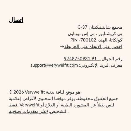
اتصال
مجمع شانتينيكيتان C-37
بي كريشنابور ، بي إس نيوتاون
كولكاتا، الهند، PIN -700102
احصل على الاتجاه على الخريطة
→
رقم الجوال.
+91 9748750931
معرف البريد الإلكتروني: support@verywelfit.com
© 2026 Verywelfit هو موقع لياقة بدنية.
جميع الحقوق محفوظة. يوفر موقعنا المحتوى لأغراض إعلامية
فقط. Verywelfit ليس بديلاً عن المشورة الطبية أو العلاج أو
.
التشخيص.
انظر معلومات إضافية