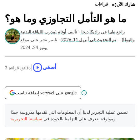
قراءات
شارك الآن
ما هو التأمل التجاوزي وما هو؟
راجع طبيا
في
راديكا ديجا
- تأليف
أوتام (مدرب اللياقة البدنية
واليوغا)
—
تم التحديث في أبريل 11, 2026
- ناصر نشر على موقع
يونيو 24، 2024
|
أصغى
3 دقائق قراءة
إضافة تناسب verywel على google
تضمن عملية التحرير لدينا أن المعلومات التي نقدمها مدروسة جيدًا
.
وموثوقة. تعرف على التزامنا بالجودة في
سياستنا التحريرية