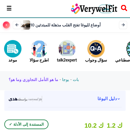
سخر
10 أوضاع لليوغا تفتح القلب مذهلة للمبتدئين
لاصطناعي
سؤال وجواب
talk2expert
اطرح سؤالا
موعد
بات
-
يوجا
-
ما هو التأمل التجاوزي وما هو؟
هدى
دليل اليوغا
بواسطة verywel fit
1.2 ك
10.2 ك
✓ المستندة إلى الأدلة