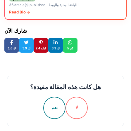
اللياقة البدنية واليوجا
-
36 article(s) published
Read Bio →
شارك الآن
5 كم
3.9 ك
2.4 كيلو
3.9 ك
1.6 ك
هل كانت هذه المقالة مفيدة؟
لا
نعم