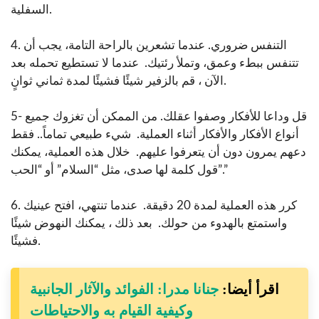
السفلية.
4. التنفس ضروري. عندما تشعرين بالراحة التامة، يجب أن
تتنفس ببطء وعمق، وتملأ رئتيك. عندما لا تستطيع تحمله بعد
الآن ، قم بالزفير شيئًا فشيئًا لمدة ثماني ثوانٍ.
5- قل وداعا للأفكار وصفوا عقلك. من الممكن أن تغزوك جميع
أنواع الأفكار والأفكار أثناء العملية. شيء طبيعي تماماً.. فقط
دعهم يمرون دون أن يتعرفوا عليهم. خلال هذه العملية، يمكنك
قول كلمة لها صدى، مثل “السلام” أو “الحب”.”
6. كرر هذه العملية لمدة 20 دقيقة. عندما تنتهي، افتح عينيك
واستمتع بالهدوء من حولك. بعد ذلك ، يمكنك النهوض شيئًا
فشيئًا.
اقرأ أيضا:
جنانا مدرا: الفوائد والآثار الجانبية
وكيفية القيام به والاحتياطات