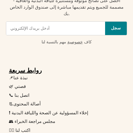
احصل على نصائح موثوقة ومستنيرة للياقة البدنية والعافية -
مصممة للجميع ويتم تقديمها مباشرة إلى صندوق الوارد الخاص
بك.
سجل
كاف
خصوصية
مهم بالنسبة لنا
روابط سريعة
📌نبذة عنا
🌿 قصتي
📞 اتصل بنا
📃أصالة المحتوى
❗ إخلاء المسؤولية عن الصحة واللياقة البدنية
👥 مجلس مراجعة الخبراء
✍🏻 اكتب لنا