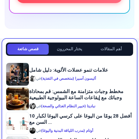
أهم المقالات
يختار المحررون
قصص شائعة
علامات تنمو عضلات الألوية: دليل شامل
أليسون أسيرا (متخصص في التغذية)
في
مخطط وجبات متزامنة مع الشمس: قم بمحاذاة
وجباتك مع إيقاعات الساعة البيولوجية الطبيعية
نباديتا (خبير النظام الغذائي والصحة)
في
10 أفضل 28 يومًا من اليوغا على كرسي اليوغا لكبار
السن مع ...
أوتام (مدرب اللياقة البدنية واليوغا)
في