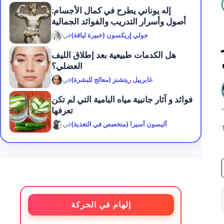
إله يوناني يطرح في كمال الأجسام:
أصول وأسرار التدريب والفوائد الجمالية
جولي إريكسون (خبيرة لياقة)
في
هل الكدمات طبيعية بعد إطلاق الليف
العضلي؟
غابرييل ريتشنز (معالج للبشرة)
في
فوائد و آثار جانبية مياه البامية التي لم تكن
تعرفها
أليسون أسيرا (متخصص في التغذية)
في
إلهام في الحركة