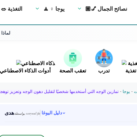
💅🏼 نصائح الجمال
🧘 ‍♀️ يوجا
🥗 التغذية
لماذا 
تغذية
تدرب
تعقب الصحة
أدوات الذكاء الاصطناعي
ت
-
يوجا
-
تمارين الوجه التي أستخدمها شخصيًا لتقليل دهون الوجه وتعزيز توهج
هدى
دليل اليوغا
بواسطة verywel fit