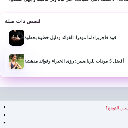
قصص ذات صلة
قوة فاجربراداما مودرا: الفوائد ودليل خطوة بخطوة
أفضل 5 مودات للرياضيين: رؤى الخبراء وفوائد مدهشة
سانتانو موخيرجي
غولام
S
2 سنوات مضت
2 سنوات 
جزء مفيد جدا من المحتوى
إنه مفيد للغاية 
المفيد والمفيد
اكتساب المزيد من
ال
سين التوهج؟