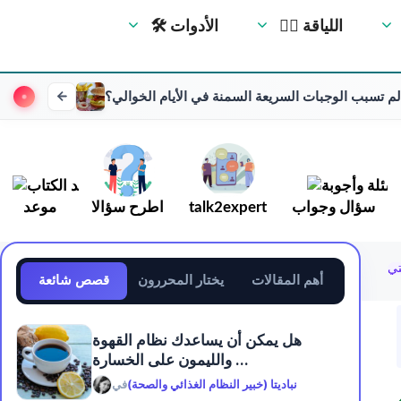
🏋️‍♀️ اللياقة
🛠 الأدوات
لم تسبب الوجبات السريعة السمنة في الأيام الخوالي؟
سؤال وجواب
talk2expert
اطرح سؤالا
موعد
تي
أهم المقالات
يختار المحررون
قصص شائعة
هل يمكن أن يساعدك نظام القهوة
والليمون على الخسارة ...
نباديتا (خبير النظام الغذائي والصحة)
في