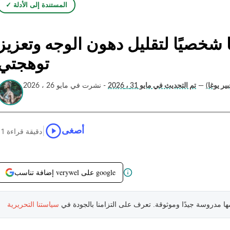
✓ المستندة إلى الأدلة
 شخصيًا لتقليل دهون الوجه وتعزيز
توهجتي
بير يوغا)
—
تم التحديث في مايو 31 ، 2026
- نشرت في مايو 26 ، 2026
|
أصغى
11 دقيقة قراءة
إضافة تناسب verywel على google
مها مدروسة جيدًا وموثوقة. تعرف على التزامنا بالجودة في
سياستنا التحريرية