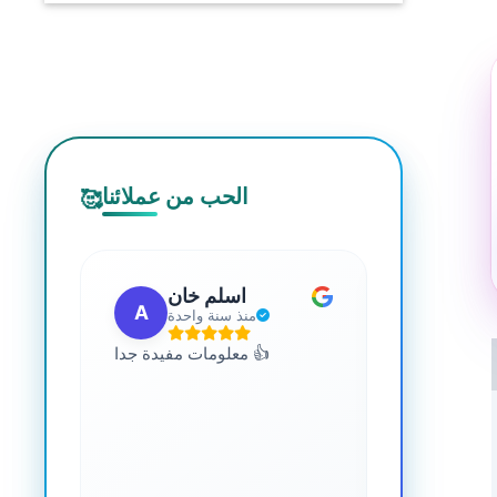
الحب من عملائنا
🥰
 مهب
اسلم خان
A
G
مضت
منذ سنة واحدة
للجميع. يمكنك
معلومات مفيدة جدا 👍
 المعرفة حول
صحة. رائع جدا