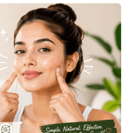
احماء الصدر للمبتدئين