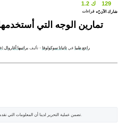
129
1.2 ك
قراءات
شارك الآن
تمارين الوجه التي أستخدمها
راجع طبيا
في
تاتيانا سوكولوفا
- تأليف
براتيبها أغاروال (خ
.
تضمن عملية التحرير لدينا أن المعلومات التي نقد