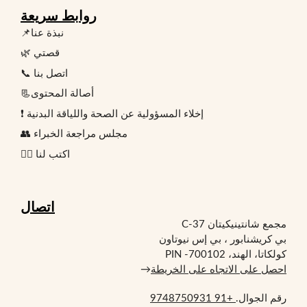
روابط سريعة
📌نبذة عنا
🌿 قصتي
📞 اتصل بنا
📃أصالة المحتوى
❗ إخلاء المسؤولية عن الصحة واللياقة البدنية
👥 مجلس مراجعة الخبراء
✍🏻 اكتب لنا
اتصال
مجمع شانتينيكيتان C-37
بي كريشنابور ، بي إس نيوتاون
كولكاتا، الهند، PIN -700102
احصل على الاتجاه على الخريطة
→
رقم الجوال.
+91 9748750931