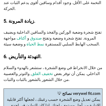
التخمة على الأقل. وجود أقدام وساقين أقوى يدعم الثبات عند
الحركة.
5. زيادة المرونة.
تفتح شجرة وضعية الوركين والفخذ والساقين الداخلية ويضيف
المرونة. تفتح شجرة وضعية وتفتح
صندوق
و
أكتاف
مواجهة
و وضعية سيئة.
السحب الهابط السلبي للمستقرة
نمط الحياة
6. التهدئة والتأريض.
من خلال الانخراط في وضع الشجرة ، ستشعر بالهدوء والسلام
الداخلي. يمكن أن توفر بعض
تخفيف القلق
, والتوتر والعصبية
من خلال الشعور بالشعور بالثبات والثبات.
نصائح verywel fit.com
💡
يمكن تعديل وضع الشجرة حسب رغبتك ، لجعلها أكثر قابلية
للإدارة من أجل مستوى راحتك. إذا كان التوازن في إحدى