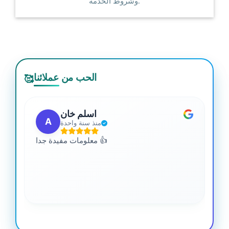
وشروط الخدمة.
الحب من عملائنا
🥰
اسلم خان
A
منذ سنة واحدة
 من
معلومات مفيدة جدا 👍
جدا