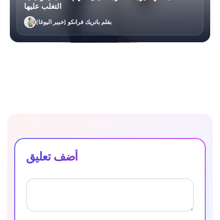
التغلب عليها
بقلم باتريك فرانكو (خبير اليوغا)
أضف تعليق