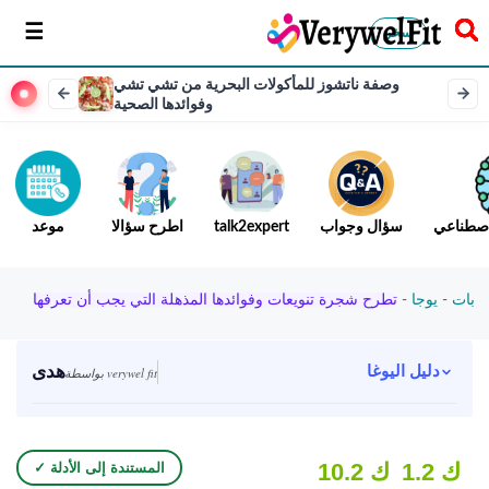
سخر
وصفة ناتشوز للمأكولات البحرية من تشي تشي
وفوائدها الصحية
لاصطناعي
سؤال وجواب
talk2expert
اطرح سؤالا
موعد
بات
-
يوجا
-
تطرح شجرة تنويعات وفوائدها المذهلة التي يجب أن تعرفها
هدى
دليل اليوغا
بواسطة verywel fit
1.2 ك
10.2 ك
✓ المستندة إلى الأدلة