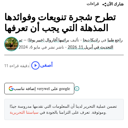
قراءات
شارك الآن
تطرح شجرة تنويعات وفوائدها
المذهلة التي يجب أن تعرفها
راجع طبيا
في
راديكا ديجا
- تأليف
براتيبها أغاروال (خبير يوغا)
—
تم
التحديث في أبريل 11, 2026
- ناشر نشر في مايو 6، 2024
|
أصغى
11 دقيقة قراءة
إضافة تناسب verywel على google
تضمن عملية التحرير لدينا أن المعلومات التي نقدمها مدروسة جيدًا
.
وموثوقة. تعرف على التزامنا بالجودة في
سياستنا التحريرية