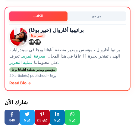
مراجع
الكاتب
براتيبها أغاروال (خبير يوغا)
خبير يوغا
براتيبا أغاروال ، مؤسس ومدير منطقة أناهاتا يوجا في سيندراباد ،
الهند ، تفتخر بخبرة 11 عامًا في هذا المجال.
معرفة المزيد
. تعرف
عملية التحرير.
على معلوماتنا
مؤسس ومدير منطقة أناهاتا يوجا
يوجا
-
29 article(s) published
Read Bio →
شارك الآن
5 كم
5 كم
2.5 كيلو
5 كم
840