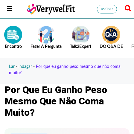
assinar
Encontro
Fazer A Pergunta
Talk2Expert
DO Q&A DE
F
Lar
-
indagar
-
Por que eu ganho peso mesmo que não coma
muito?
Por Que Eu Ganho Peso
Mesmo Que Não Coma
Muito?