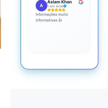
Aslam Khan
A
G
1 ano atrás
Informações muito
É mui
informativas 👍
Você 
conhe
saúde
o