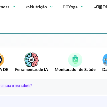
Fitness
🥗Nutrição
🧘‍♀️Yoga
💅🏼Di
A DE
Ferramentas de IA
Monitorador de Saúde
Da
rto para o seu cabelo?