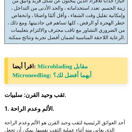
خيارًا جذابًا للأفراد الذين يبحثون عن شكل فريد وأنيق من
زينة الجسم. تعدد استخداماته ، والحد الأدنى من التداخل ،
وإمكانية تقليل وقت الشفاء ، وأقل ألمًا واضحًا ، وانخفاض
خطر الهجرة أو الرفض ، كلها تساهم في جاذبيتها. ومع ذلك ،
من الضروري التشاور مع ثاقب محترف والالتزام بتعليمات
الرعاية اللاحقة المناسبة لضمان أفضل تجربة ونتائج ممكنة.
Microblading مقابل
اقرأ أيضا:
Microneedling: أيهما أفضل لك؟
ثقب وحيد القرن: سلبيات.
1. الألم وعدم الراحة.
أحد العوائق الرئيسية لثقب وحيد القرن هو الألم وعدم الراحة
الذي يعاني منه أثناء عملية الثقب نفسها. يمكن أن تجعل