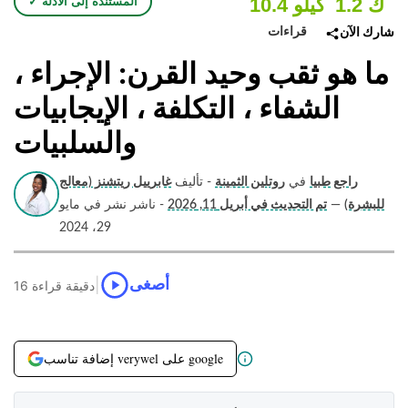
1.2 ك
10.4 كيلو
✓ المستندة إلى الأدلة
قراءات
شارك الآن
ما هو ثقب وحيد القرن: الإجراء ،
الشفاء ، التكلفة ، الإيجابيات
والسلبيات
راجع طبيا
في
روتلين الثمينة
- تأليف
غابرييل ريتشنز (معالج
للبشرة)
—
تم التحديث في أبريل 11, 2026
- ناشر نشر في مايو
29، 2024
|
أصغى
16 دقيقة قراءة
إضافة تناسب verywel على google