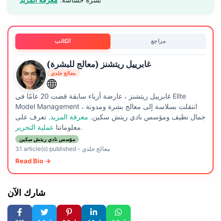
بشرة حساسة.
معرفة المزيد
مراجع
الكاتب
غابرييل ريتشنز (معالج للبشرة)
معالج جلدي
غابرييل ريتشنز ، عارضة أزياء سابقة قضت 20 عامًا في Elite
Model Management ، انتقلت بسلاسة إلى معالج بشرة ومدونة
جمال نظيف ومؤسس نادي ريتش سكين.
معرفة المزيد
. تعرف على
عملية التحرير.
معلوماتنا
مؤسس نادي ريتش سكين
معالج جلدي
-
31 article(s) published
Read Bio →
شارك الآن