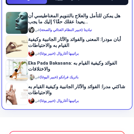
هل يمكن للتأمل والعلاج بالتنويم المغناطيسي أن
يعيدا عقلك حقًا؟ إليك ما يجب...
نباديتا (خبير النظام الغذائي والصحة)
في
أبان مودرا: المعنى والفوائد والآثار الجانبية وكيفية
القيام به والاحتياطات
براتيبها أغاروال (خبير يوغا)
في
Eka Pada Bakasana: الفوائد وكيفية القيام به
والاختلافات
باتريك فرانكو (خبير اليوغا)
في
شاكتي مدرا: الفوائد والآثار الجانبية وكيفية القيام به
والاحتياطات
براتيبها أغاروال (خبير يوغا)
في