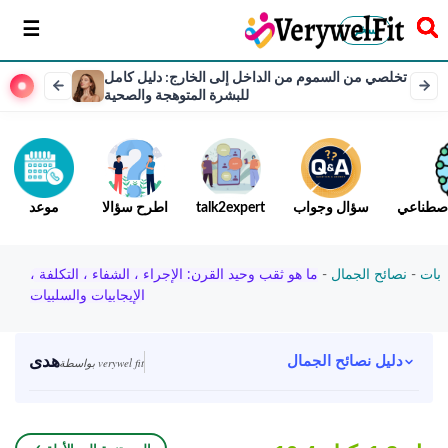
سخر
تخلصي من السموم من الداخل إلى الخارج: دليل كامل
للبشرة المتوهجة والصحية
لاصطناعي
سؤال وجواب
talk2expert
اطرح سؤالا
موعد
بات
-
نصائح الجمال
-
ما هو ثقب وحيد القرن: الإجراء ، الشفاء ، التكلفة ،
الإيجابيات والسلبيات
هدى
دليل نصائح الجمال
بواسطة verywel fit