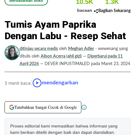
10.5K
1.3K
Berdasarkan bukti
bacaan
Bagikan Sekarang
Tumis Ayam Paprika
Dengan Labu - Resep Sehat
ditinjau secara medis
oleh
Meghan Adler
- wewenang yang
ditulis oleh
Alison Acerra (ahli gizi)
—
Diperbarui pada 11
April 2026
— DEVER INPUSTIMALED pada Maret 23, 2024
|
mendengarkan
3 menit baca
Tambahkan Sangat Cocok di Google
Proses editorial kami memastikan bahwa informasi yang
kami berikan diteliti dengan baik dan dapat diandalkan.