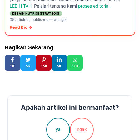
LEBIH TAH
. Pelajari tentang kami
proses editorial.
DESAIN NUTRISI STRATEGIS
35 article(s) published
—
ahli gizi
Read Bio →
Bagikan Sekarang
5K
5K
3.5K
5K
3.6K
Apakah artikel ini bermanfaat?
ya
ndak