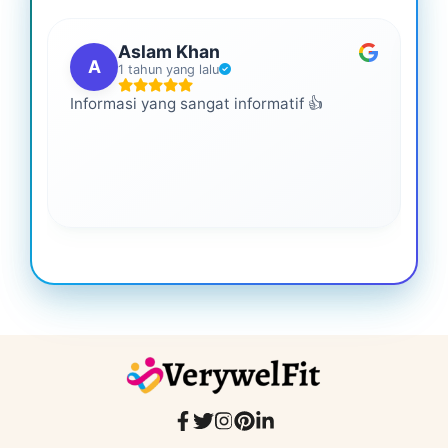
Aslam Khan
A
1 tahun yang lalu
Informasi yang sangat informatif 👍
Ini
An
leb
ba