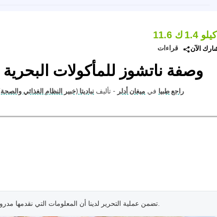
1. كيلو
11.6 ك
قراءات
ارك الآن
وصفة ناتشوز للمأكولات البحرية
راجع طبيا
في
ميغان أدلر
- تأليف
نباديتا (خبير النظام الغذائي والصحة)
.
تضمن عملية التحرير لدينا أن المعلومات التي نقدمها مدرو