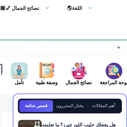
🌎اللغة
💅🏼 نصائح الجمال
وحة المراجعة
نصائح الجمال
وصفة طبية
تأمل
أهم المقالات
يختار المحررون
قصص شائعة
هل يجعلك حليب اللوز تتبرز؟ ما تعلمته