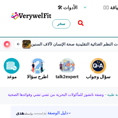
️ اللياقة
🛠 الأدوات
سخر
ت النظم الغذائية التقليدية صحة الإنسان لآلاف السنين
سؤال وجواب
talk2expert
اطرح سؤالا
موعد
 طبية
-
وصفة ناتشوز للمأكولات البحرية من تشي تشي وفوائدها الصحية
هدى
دليل الوصفة
بواسطة verywel fit