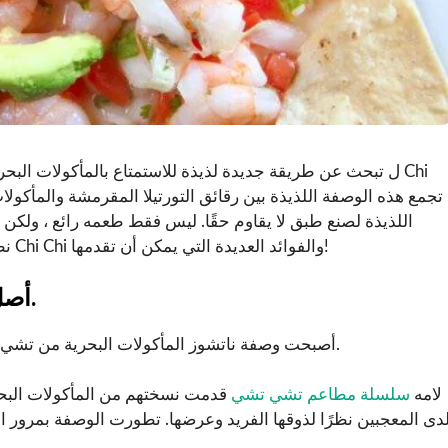
ل تبحث عن طريقة جديدة لذيذة للاستمتاع بالمأكولات البحرية؟ 
اللذيذة لصنع طبق لا يقاوم حقًا. ليس فقط طعمه رائع ، ولكن له
نظرة فاحصة على وصفة ناتشوز المأكولات البحرية الرائعة من Chi Chi والفوائد العديدة التي يمكن أن تقدمها!
أصل ناتشوز المأكولات البحرية من تشي تشي.
أصبحت وصفة ناتشوز المأكولات البحرية من تشي تشي مفضلة لدى العديد من الأشخاص في جميع أنحاء العالم.
لامه
سلسلة مطاعم تشي تشي
قدمت نسختهم من المأكولات البحري
دى المعجبين نظرًا لذوقها الفريد وعرضها. تطورت الوصفة بمرور