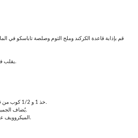
قم بإذابة قاعدة الكركند وملح الثوم وصلصة تاباسكو في الما
يقلب في الكريمة الثقيلة والقشدة الحامضة حتى تمتزج جيدًا.
خذ 1 و 1/2 كوب من قاعدة جبن الناتشو واسكبه في وعاء آمن للميكروويف.
يُضاف الجمبري والسرطان المقلد والفلفل الحار مع التحريك جيدًا.
الميكروويف على درجة عالية لمدة 30 ثانية إذا لم يكن المزيج ساخنًا.