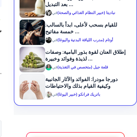
بعد التبديل ...
نباديتا (خبير النظام الغذائي والصحة)
في
4
للقيام بسحب لأعلى، ابدأ بالسالب:
خمسة مفاتيح ...
ش
أوتام (مدرب اللياقة البدنية واليوغا)
في
إطلاق العنان لقوة بذور البامية: وصفات
لذيذة وفوائد وخبيرة ...
قلعة جيل (متخصص في التغذية)
في
دورجا مودرا: الفوائد والآثار الجانبية
وكيفية القيام بذلك والاحتياطات
باتريك فرانكو (خبير اليوغا)
في