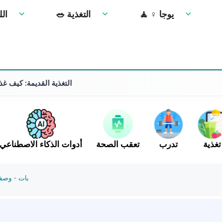
🧘 ‍♀️ يوجا
🥗 التغذية
🏋️‍♀
التغذية القديمة: كيف غذ
تغذية
تدرب
تعقب الصحة
أدوات الذكاء الاصطناعي
بات
-
وصفة