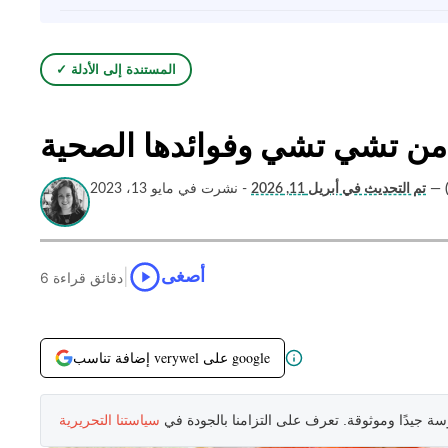
✓ المستندة إلى الأدلة
 من تشي تشي وفوائدها الصحية
—
تم التحديث في أبريل 11, 2026
- نشرت في مايو 13، 2023
|
أصغى
6 دقائق قراءة
إضافة تناسب verywel على google
سة جيدًا وموثوقة. تعرف على التزامنا بالجودة في
سياستنا التحريرية