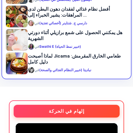
أفضل نظام غذائي لفقدان دهون البطن لدى
المراهقات: يشير الخبراء إلى ...
دارسي ج. شتاينر (أخصائي تغذية)
في
هل يمكنني الحصول على شمع برازيلي أثناء دورتي
الشهرية
Swathi E (خبير نمط الحياة)
في
لماذا أصبحت Jicama طعامي الخارق المقرمش:
دليل كامل
نباديتا (خبير النظام الغذائي والصحة)
في
إلهام في الحركة