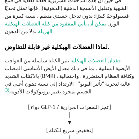
في حين أن هذه التدخلات السريرية فعالة للغاية في قمع
الشهية وتقليل الأنسجة الدهنية (الدهونية) ، فإنها تمثل تحديًا
فسيولوجيًا كبيرًا: بدون تدخل جسدي منظم ، نسبة كبيرة من
الوزن
يمكن أن يأتي المفقود من كتلة العضلات الهيكلية
بدلا من الدهون.
الهزيلة
لماذا العضلات الهيكلية غير قابلة للتفاوض.
فقدان العضلات الهيكلية
تثير الكتلة سلسلة من العواقب
الأيضية السلبية ، بما في ذلك معدل الأيض الأساسي المصاب
بالاكتئاب الشديد (BMR) ، وكثافة العظام المتضررة ، واحتمالية
عالية لتجربة “تأثير اليويو” - الارتداد إلى نسبة دهون أعلى في
(3)
الجسم بمجرد تغيير بروتوكولات الأدوية.
[ دواء GLP-1 / عجز السعرات الحرارية]
│
▼
[ تخفيض سريع للكتلة]
│