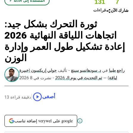
131
7
✓ المستندة إلى الأدلة
قراءات
شارك الآن
ثورة التحرك بشكل جيد:
اتجاهات اللياقة النهائية 2026
إعادة تشكيل طول العمر وإدارة
الوزن
راجع طبيا
في
د. سودهانسو سينغ
- تأليف
جولي إريكسون (خبيرة
لياقة)
—
تم التحديث في يوم 8، 2026
- نشرت في 8 2026
|
أصغى
13 دقيقة قراءة
إضافة تناسب verywel على google