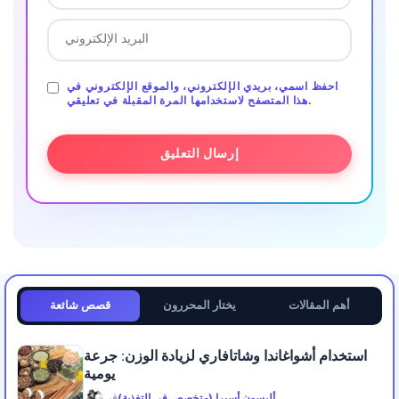
احفظ اسمي، بريدي الإلكتروني، والموقع الإلكتروني في
هذا المتصفح لاستخدامها المرة المقبلة في تعليقي.
أهم المقالات
يختار المحررون
قصص شائعة
استخدام أشواغاندا وشاتافاري لزيادة الوزن: جرعة
يومية
أليسون أسيرا (متخصص في التغذية)
في