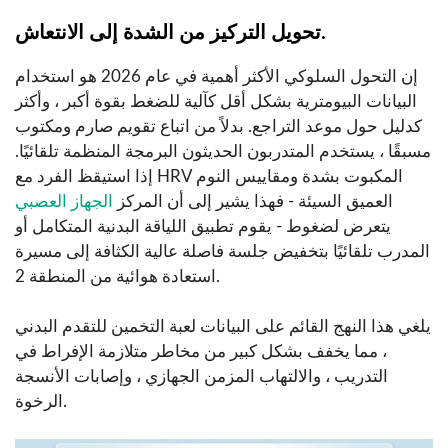
تحويل التركيز من الشدة إلى الانتعاش.
إن التحول السلوكي الأكثر أهمية في عام 2026 هو استخدام
البيانات البيومترية بشكل أقل كآلية للضغط بقوة أكبر ، وأكثر
كدليل حول موعد التراجع. بدلاً من اتباع تقويم صارم ومكتوب
مسبقًا ، يستخدم المتدربون الحديثون البرمجة المنظمة تلقائيًا.
إذا استيقظ الفرد مع HRV المكبوت بشدة ومقاييس النوم
العميق السيئة - فهذا يشير إلى أن المركز
الجهاز العصبي
يتعرض لضغوط - يقوم تطبيق اللياقة البدنية المتكامل أو
المدرب تلقائيًا بتخفيض جلسة فاصلة عالية الكثافة إلى مسيرة
استعادة هوائية من المنطقة 2.
يلغي هذا النهج القائم على البيانات لعبة التخمين للتقدم البدني
، مما يخفف بشكل كبير من مخاطر متلازمة الإفراط في
التدريب ، والالتهاب المزمن الجهازي ، وإصابات الأنسجة
الرخوة.