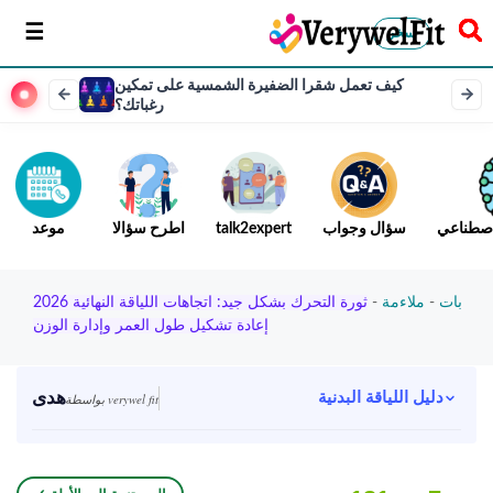
سخر
كيف تعمل شقرا الضفيرة الشمسية على تمكين
رغباتك؟
لاصطناعي
سؤال وجواب
talk2expert
اطرح سؤالا
موعد
بات
-
ملاءمة
-
ثورة التحرك بشكل جيد: اتجاهات اللياقة النهائية 2026
إعادة تشكيل طول العمر وإدارة الوزن
هدى
دليل اللياقة البدنية
بواسطة verywel fit