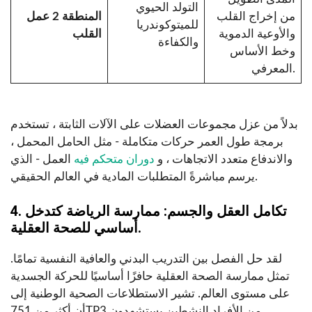
التولد الحيوي
من إخراج القلب
المنطقة 2 عمل
للميتوكوندريا
والأوعية الدموية
القلب
والكفاءة
وخط الأساس
المعرفي.
بدلاً من عزل مجموعات العضلات على الآلات الثابتة ، تستخدم
برمجة طول العمر حركات متكاملة - مثل الحامل المحمل ،
والاندفاع متعدد الاتجاهات ، و
دوران متحكم فيه
العمل - الذي
يرسم مباشرةً المتطلبات المادية في العالم الحقيقي.
4. تكامل العقل والجسم: ممارسة الرياضة كتدخل
أساسي للصحة العقلية.
لقد حل الفصل بين التدريب البدني والعافية النفسية تمامًا.
تمثل ممارسة الصحة العقلية حافزًا أساسيًا للحركة الجسدية
على مستوى العالم.
تشير الاستطلاعات الصحية الوطنية إلى
أن أكثر من 751TP3 من الأفراد النشطين يستشهدون