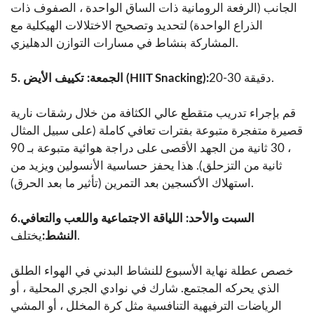
الجانب (الرفعة الرومانية ذات الساق الواحدة ، الصفوف ذات
الذراع الواحدة) لتحديد وتصحيح الاختلالات الهيكلية مع
المشاركة بنشاط في مسارات التوازن الدهليزي.
20-30 دقيقة.
5. الجمعة: تكييف الأيض (HIIT Snacking):
قم بإجراء تدريب متقطع عالي الكثافة من خلال رشقات نارية
قصيرة متفجرة متبوعة بفترات تعافي كاملة (على سبيل المثال
، 30 ثانية من الجهد الأقصى على دراجة هوائية متبوعة بـ 90
ثانية من التزحلق). هذا يحفز حساسية الأنسولين ويزيد من
استهلاك الأكسجين بعد التمرين (تأثير ما بعد الحرق).
6.السبت والأحد: اللياقة الاجتماعية واللعب والتعافي
يختلف.
النشط:
خصص عطلة نهاية الأسبوع للنشاط البدني في الهواء الطلق
الذي يحركه المجتمع. شارك في نوادي الجري المحلية ، أو
الرياضات الترفيهية التنافسية مثل كرة المخلل ، أو المشي