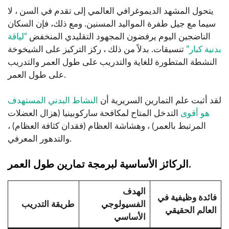
يتحول المشهد الديموغرافي العالمي إلى تقدم في السن ، لا
سيما مع جيل طفرة المواليد المسنين. ومع ذلك، فإن السكان
الناضجين اليوم يرفضون المجهود التقليدي المنخفض
“لياقة
بدنية كبار”
تنسيقات. بدلاً من ذلك ، ركز التركيز على الشيخوخة
النشطة المتطورة للغاية والتدريب على طول العمر والتدريب
على طول العمر.
لقد أثبت علم التمارين السريرية أن
النشاط البدني المستهدف
هو أقوى
التدخل المتاح لمكافحة ساركوبينيا (هزال العضلات
المرتبط بالعمر) ، وهشاشة العظام (فقدان كثافة العظام) ،
والتدهور المعرفي.
الركائز الأساسية لبرمجة تمارين طول العمر.
الهدف
فائدة وظيفية في
الفسيولوجي
طريقة التدريب
العالم الحقيقي
الأساسي