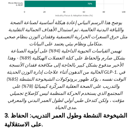
يوضح هذا الرسم البياني إعادة هيكلة أساسية لصناعة الصحة
واللياقة البدنية العالمية. تم استبدال الأهداف الجمالية التقليدية
مثل حرق السعرات الحرارية التعسفية وفقدان الوزن بنظام صحي
متكامل ونظام بيئي يعتمد على البيانات.
تهيمن القياسات الحيوية الداخلية (94%) على أولوية الصناعة
بشكل صارم والحفاظ على كتلة العضلات الهيكلية (89%) - وهذا
الأخير مدفوع بشكل كبير بالحاجة إلى مكافحة فقدان الأنسجة
الخالية من الدهون أثناء علاجات إدارة الوزن الحديثة GLP-1. في
الوقت نفسه ، يؤكد ظهور بروتوكولات الشيخوخة النشطة (85%)
والتدريب على الصحة العقلية المركّزة كيميائيًا (78%) على
المجتمع الذي يستخدم الحركة المنظمة ليس كإصلاح تجميلي
مؤقت ، ولكن كتدخل طبي أولي لطول العمر البدني والمعرفي
مدى الحياة.
3. الشيخوخة النشطة وطول العمر التدريب: الحفاظ
على الاستقلالية.