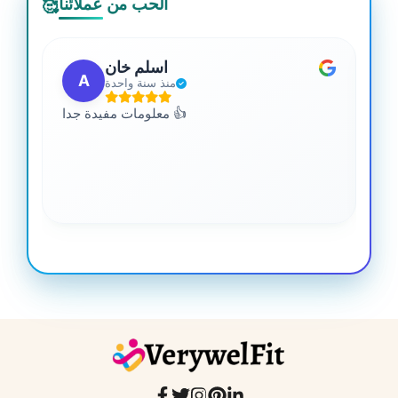
الحب من عملائنا
🥰
اسلم خان
A
منذ سنة واحدة
 من
معلومات مفيدة جدا 👍
جدا