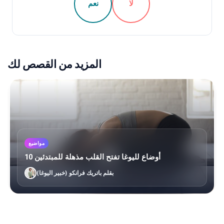
لا
نعم
المزيد من القصص لك
مواضيع
10 أوضاع لليوغا تفتح القلب مذهلة للمبتدئين
بقلم باتريك فرانكو (خبير اليوغا)