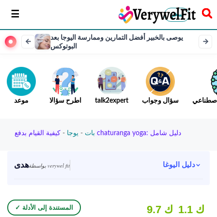
سخر
يوصى بالخبير أفضل التمارين وممارسة اليوجا بعد
البوتوكس
لاصطناعي
سؤال وجواب
talk2expert
اطرح سؤالا
موعد
كيفية القيام بدفع chaturanga yoga: دليل شامل
بات
-
يوجا
-
هدى
دليل اليوغا
بواسطة verywel fit
1.1 ك
9.7 ك
✓ المستندة إلى الأدلة