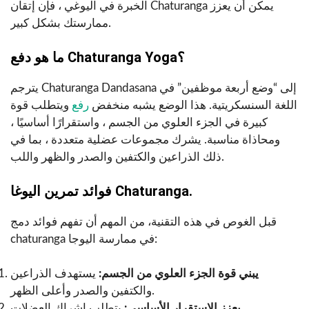
الخبرة في اليوغي ، فإن إتقان Chaturanga يمكن أن يعزز
ممارستك بشكل كبير.
ما هو دفع Chaturanga Yoga؟
يترجم Chaturanga Dandasana إلى “وضع أربعة موظفين” في
اللغة السنسكريتية. هذا الوضع يشبه منخفض
رفع
ويتطلب قوة
كبيرة في الجزء العلوي من الجسم ، واستقرارًا أساسيًا ،
ومحاذاة مناسبة. يشرك مجموعات عضلية متعددة ، بما في
ذلك الذراعين والكتفين والصدر والظهر واللب.
فوائد تمرين اليوغا Chaturanga.
قبل الغوص في هذه التقنية، من المهم أن تفهم فوائد دمج
chaturanga في ممارسة اليوجا:
يبني قوة الجزء العلوي من الجسم:
يستهدف الذراعين
والكتفين والصدر وأعلى الظهر.
يعزز الاستقرار الأساسي:
يتطلب إشراك العضلات