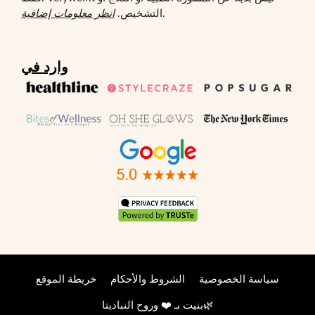
.
التشخيص.
انظر معلومات إضافية
وارد في
سياسة الخصوصية
الشروط والأحكام
خريطة الموقع
🌿
بنيت بـ ❤️ وروح
النباديتا