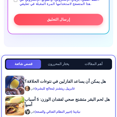
هذا المتصفح لاستخدامها المرة المقبلة في تعليقي.
أهم المقالات
يختار المحررون
قصص شائعة
هل يمكن أن يساعد الفازلين في نتوءات الحلاقة؟
غابرييل ريتشنز (معالج للبشرة)
في
هل لحم البقر متشنج صحي لفقدان الوزن: 5 أسباب
أسوأ
نباديتا (خبير النظام الغذائي والصحة)
في