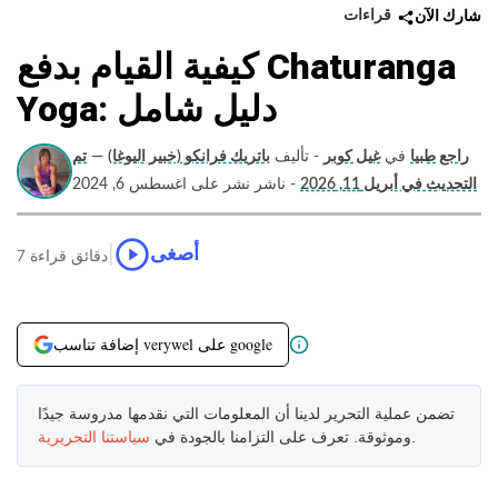
قراءات
شارك الآن
كيفية القيام بدفع Chaturanga
Yoga: دليل شامل
راجع طبيا
في
غيل كوبر
- تأليف
باتريك فرانكو (خبير اليوغا)
—
تم
التحديث في أبريل 11, 2026
- ناشر نشر على اغسطس 6, 2024
|
أصغى
7 دقائق قراءة
إضافة تناسب verywel على google
تضمن عملية التحرير لدينا أن المعلومات التي نقدمها مدروسة جيدًا
.
وموثوقة. تعرف على التزامنا بالجودة في
سياستنا التحريرية