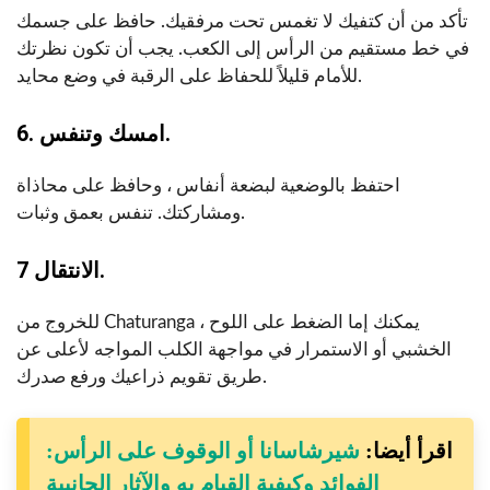
تأكد من أن كتفيك لا تغمس تحت مرفقيك. حافظ على جسمك
في خط مستقيم من الرأس إلى الكعب. يجب أن تكون نظرتك
للأمام قليلاً للحفاظ على الرقبة في وضع محايد.
6. امسك وتنفس.
احتفظ بالوضعية لبضعة أنفاس ، وحافظ على محاذاة
ومشاركتك. تنفس بعمق وثبات.
7 الانتقال.
للخروج من Chaturanga ، يمكنك إما الضغط على اللوح
الخشبي أو الاستمرار في مواجهة الكلب المواجه لأعلى عن
طريق تقويم ذراعيك ورفع صدرك.
اقرأ أيضا:
شيرشاسانا أو الوقوف على الرأس:
الفوائد وكيفية القيام به والآثار الجانبية