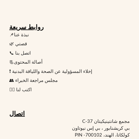
روابط سريعة
📌نبذة عنا
🌿 قصتي
📞 اتصل بنا
📃أصالة المحتوى
❗ إخلاء المسؤولية عن الصحة واللياقة البدنية
👥 مجلس مراجعة الخبراء
✍🏻 اكتب لنا
اتصال
مجمع شانتينيكيتان C-37
بي كريشنابور ، بي إس نيوتاون
كولكاتا، الهند، PIN -700102