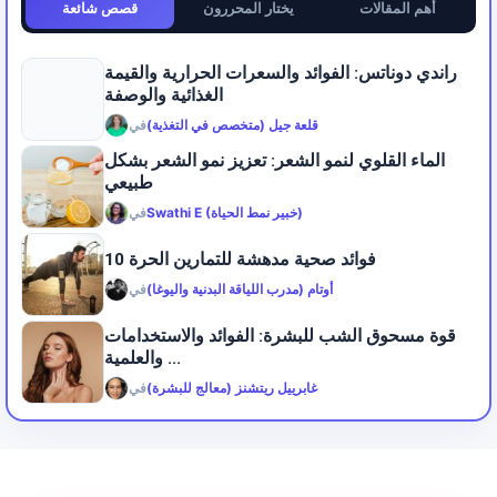
أهم المقالات
يختار المحررون
قصص شائعة
راندي دوناتس: الفوائد والسعرات الحرارية والقيمة
الغذائية والوصفة
قلعة جيل (متخصص في التغذية)
في
الماء القلوي لنمو الشعر: تعزيز نمو الشعر بشكل
طبيعي
Swathi E (خبير نمط الحياة)
في
10 فوائد صحية مدهشة للتمارين الحرة
أوتام (مدرب اللياقة البدنية واليوغا)
في
قوة مسحوق الشب للبشرة: الفوائد والاستخدامات
والعلمية ...
غابرييل ريتشنز (معالج للبشرة)
في