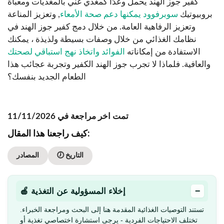
كفير جوز الهند يحمل وعدًا كمغذي غني بالمغذيات ومعبأة
بروبيوتيك
سوبرفوود يمكنها دعم صحة الأمعاء
, وتعزيز المناعة
وتعزيز الرفاهية العامة. من خلال دمج كفير جوز الهند في
نظامك الغذائي من خلال وصفات بسيطة ولذيذة ، يمكنك
الاستفادة من إمكاناته
الفوائد واتخاذ نهج استباقي لصحتك
والعافية. فلماذا لا تجرب جوز الهند الكفير وتجربة عجائب هذا
الطعام الجديد بنفسك؟
تمت اخر مراجعة في 11/11/2026
كيف راجعنا هذا المقال:
🕖 التاريخ
المصادر
−
🍎 إخلاء المسؤولية عن التغذية
تستند التوصيات الغذائية المقدمة هنا إلى البحث ومراجعة الخبراء.
تختلف الاحتياجات الفردية - يرجى استشارة اختصاصي تغذية أو