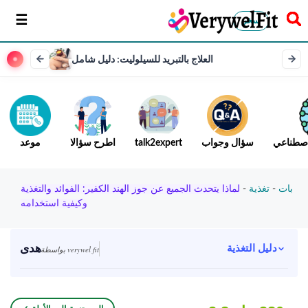
سخر
العلاج بالتبريد للسيلوليت: دليل شامل
لاصطناعي
سؤال وجواب
talk2expert
اطرح سؤالا
موعد
بات
-
تغذية
-
لماذا يتحدث الجميع عن جوز الهند الكفير: الفوائد والتغذية
وكيفية استخدامه
هدى
دليل التغذية
بواسطة verywel fit