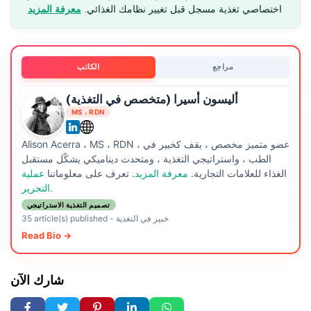
اختصاصي تغذية مسجل قبل تغيير نظامك الغذائي.
معرفة المزيد
مراجع
الكاتب
أليسون أسيرا (متخصص في التغذية)
MS ، RDN
Alison Acerra ، MS ، RDN ، عضو متميز مخصص ، يقف كخبير في
الطب ، واستراتيجي التغذية ، ومتحدث ديناميكي يشكّل مستقبل
الغذاء للعلامات التجارية.
معرفة المزيد
. تعرف على معلوماتنا
عملية
التحرير.
تصميم التغذية الاستراتيجي
خبير في التغذية
-
35 article(s) published
Read Bio →
شارك الآن