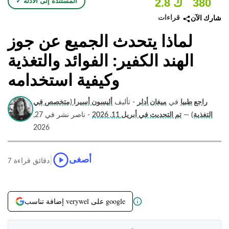
380
2.8 ك
✓ المستندة إلى الأدلة
قراءات
شارك الآن
لماذا يتحدث الجميع عن جوز
الهند الكفير: الفوائد والتغذية
وكيفية استخدامه
راجع طبيا
في
ميغان أدلر
- تأليف
أليسون أسيرا (متخصص في
التغذية)
—
تم التحديث في أبريل 11, 2026
- ناصر نشر في 27,
2026
|
أصغى
7 دقائق قراءة
إضافة تناسب verywel على google