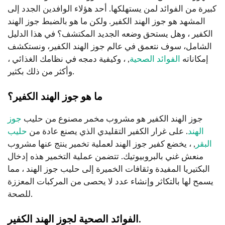
كبيرة من الفوائد لمن يستهلكها. أحد هؤلاء الوافدين الجدد إلى
المشهد هو جوز الهند الكفير. ولكن ما هو بالضبط جوز الهند
الكفير ، وهل يستحق وضعه الجديد المكتشف؟ في هذا الدليل
الشامل، سوف نتعمق في عالم جوز الهند الكفير، ونستكشف
إمكاناته
الفوائد الصحية
, ، وكيفية دمجه في نظامك الغذائي ،
وأكثر من ذلك بكثير.
ما هو جوز الهند الكفير؟
جوز الهند الكفير هو مشروب مخمر مصنوع من حليب
جوز
الهند
. على غرار الكفير التقليدي الذي يصنع عادة من
حليب
البقر
, ، يخضع كفير جوز الهند لعملية تخمير ينتج عنها مشروب
منعش غني بالبروبيوتيك. تتضمن عملية التخمير هذه إدخال
البكتيريا المفيدة وثقافات الخميرة إلى حليب جوز الهند ، مما
يسمح لها بالتكاثر وإنشاء عدد لا يحصى من المركبات المعززة
للصحة.
الفوائد الصحية لجوز الهند الكفير.