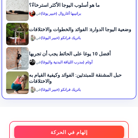
ما هو أسلوب اليوجا الأكثر استرخاءً؟
براتيبها أغاروال (خبير يوغا)
في
وضعية اليوجا الدوارة: الفوائد والخطوات والاختلافات
باتريك فرانكو (خبير اليوغا)
في
أفضل 10 يوغا على الحائط يجب أن تجربها
أوتام (مدرب اللياقة البدنية واليوغا)
في
حبل المشنقة للمبتدئين: الفوائد وكيفية القيام به
والاختلافات
باتريك فرانكو (خبير اليوغا)
في
إلهام في الحركة