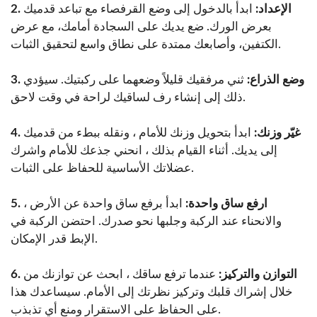
2. الإعداد:
ابدأ بالدخول إلى وضع القرفصاء مع تباعد قدميك
بعرض الورك. ضع يديك على السجادة أمامك، مع عرض
الكتفين، وأصابعك ممتدة على نطاق واسع لتحقيق الثبات.
3. وضع الذراع:
ثني مرفقيك قليلاً وضعهما على ركبتيك. سيؤدي
ذلك إلى إنشاء رف لساقيك لراحة في وقت لاحق.
4. غيّر وزنك:
ابدأ بتحويل وزنك للأمام ، ونقله ببطء من قدميك
إلى يديك. أثناء القيام بذلك ، انحني جذعك للأمام واشرك
عضلاتك الأساسية للحفاظ على الثبات.
5. ارفع ساق واحدة:
ابدأ برفع ساق واحدة عن الأرض ،
والانحناء عند الركبة وجلبها نحو صدرك. احتضن الركبة في
الإبط قدر الإمكان.
6. التوازن والتركيز:
عندما ترفع ساقك ، ابحث عن توازنك من
خلال إشراك قلبك وتركيز نظرتك إلى الأمام. سيساعدك هذا
على الحفاظ على الاستقرار ومنع أي تذبذب.