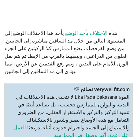
هذه
الاختلاف يأخذ الوضع
يأخذ هذا الاختلاف الوضع إلى
المستوى التالي من خلال مد الساقين مباشرة إلى الجانبين.
من وضع القرفصاء ، يضع الممارس كلا الركبتين على الجزء
العلوي من الذراعين ، ويبقيهما بالقرب من الإبط. ثم يتم نقل
الوزن للأمام على اليدين ، ويتم رفع القدمين عن الأرض ، مما
يؤدي إلى مد الساقين إلى الجانبين.
نصائح verywel fit.com
💡
لا تتحدى هذه الاختلافات في Eka Pada Bakasana القوة
البدنية والتوازن للممارس فحسب ، بل تساعد أيضًا في
تنمية التركيز والتركيز والاستقرار العقلي. من الضروري
التعامل مع هذه الأوضاع بصبر وشعور بالاستكشاف
والاستماع إلى الجسد واحترام حدوده أثناء تدريجيًا
العمل
.
على عمق أكبر وصقل في الممارسة