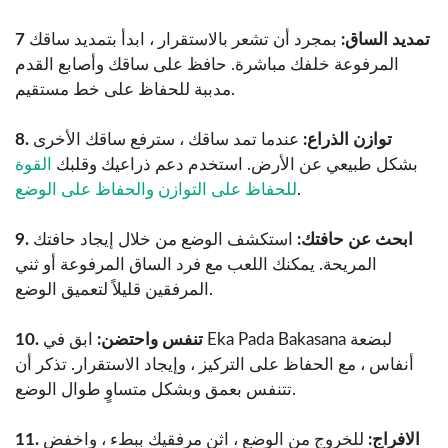
7 تمديد الساق:
بمجرد أن تشعر بالاستقرار ، ابدأ بتمديد ساقك
المرفوعة خلفك مباشرة. حافظ على ساقك وأصابع القدم
مدببة للحفاظ على خط مستقيم.
8. توازن الذراع:
عندما تمد ساقك ، سترفع ساقك الأخرى
بشكل طبيعي عن الأرض. استخدم دعم ذراعيك وقلبك
القوة
.
للحفاظ على التوازن والحفاظ على الوضع
9. ابحث عن حافتك:
استكشف الوضع من خلال إيجاد حافتك
المريحة. يمكنك اللعب مع فرد الساق المرفوعة أو ثني
المرفقين قليلاً لتعميق الوضع.
10. تنفس واحتضن:
ابق في Eka Pada Bakasana لبضعة
أنفاس ، مع الحفاظ على التركيز ، وإيجاد الاستقرار. تذكر أن
تتنفس بعمق وبشكل متساوٍ طوال الوضع.
11. الافراج:
للخروج من الوضع ، اثنِ مرفقيك ببطء ، واخفض