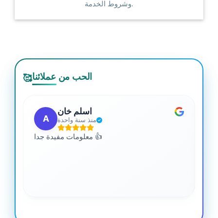
وشروط الخدمة.
الحب من عملائنا
🥰
اسلم خان
A
منذ سنة واحدة
 من
معلومات مفيدة جدا 👍
جدا