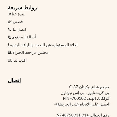
روابط سريعة
📌نبذة عنا
🌿 قصتي
📞 اتصل بنا
📃أصالة المحتوى
❗ إخلاء المسؤولية عن الصحة واللياقة البدنية
👥 مجلس مراجعة الخبراء
✍🏻 اكتب لنا
اتصال
مجمع شانتينيكيتان C-37
بي كريشنابور ، بي إس نيوتاون
كولكاتا، الهند، PIN -700102
احصل على الاتجاه على الخريطة
→
رقم الجوال.
+91 9748750931