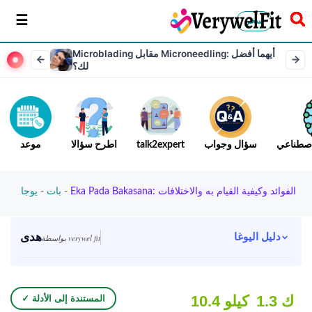
سخر
Microblading مقابل Microneedling: أيهما أفضل
لك؟
لاصطناعي
سؤال وجواب
talk2expert
اطرح سؤالا
موعد
Eka Pada Bakasana: الفوائد وكيفية القيام به والاختلافات
-
بات
-
يوجا
هدى
دليل اليوغا
بواسطة verywel fit
1.3 ك
10.4 كيلو
✓ المستندة إلى الأدلة