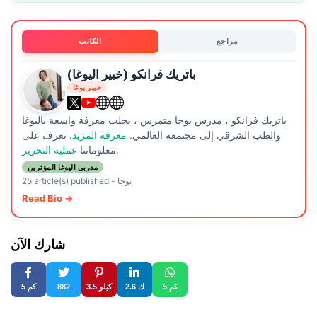
مراجع
الكاتب
باتريك فرانكو (خبير اليوغا)
خبير يوغا
باتريك فرانكو ، مدرس يوجا متمرس ، يجلب معرفة واسعة باليوغا
والطب الشرقي إلى مجتمعه العالمي.
معرفة المزيد
. تعرف على
عملية التحرير.
معلوماتنا
مدربي اليوغا المؤثرين
يوجا
-
25 article(s) published
Read Bio →
شارك الآن
5 كم
2.6 ك
3.5 كيلو
882
5 كم