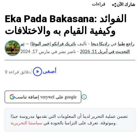
قراءات
شارك الآن
Eka Pada Bakasana: الفوائد
وكيفية القيام به والاختلافات
راجع طبيا
في
راديكا ديجا
- تأليف
باتريك فرانكو (خبير اليوغا)
—
تم
التحديث في أبريل 11, 2026
- ناصر نشر في مارس 17, 2024
|
أصغى
9 دقائق قراءة
إضافة تناسب verywel على google
تضمن عملية التحرير لدينا أن المعلومات التي نقدمها مدروسة جيدًا
.
وموثوقة. تعرف على التزامنا بالجودة في
سياستنا التحريرية