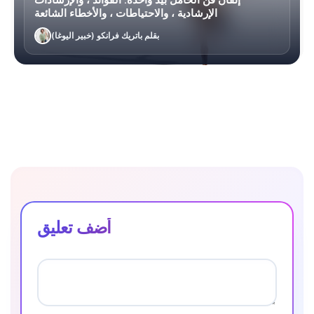
إتقان فن الحامل بيد واحدة: الفوائد ، والإرشادات
الإرشادية ، والاحتياطات ، والأخطاء الشائعة
بقلم باتريك فرانكو (خبير اليوغا)
أضف تعليق