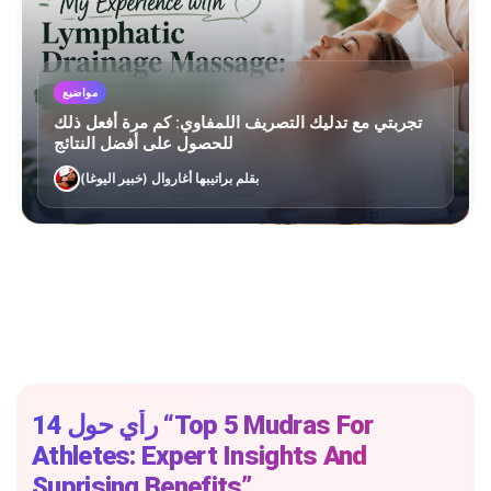
مواضيع
تجربتي مع تدليك التصريف اللمفاوي: كم مرة أفعل ذلك
للحصول على أفضل النتائج
بقلم براتيبها أغاروال (خبير اليوغا)
14 رأي حول “Top 5 Mudras For
Athletes: Expert Insights And
Suprising Benefits”