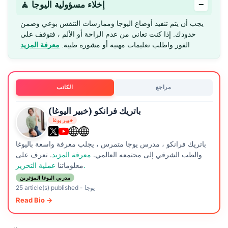
−
🧘 إخلاء مسؤولية اليوجا
يجب أن يتم تنفيذ أوضاع اليوجا وممارسات التنفس بوعي وضمن
حدودك. إذا كنت تعاني من عدم الراحة أو الألم ، فتوقف على
الفور واطلب تعليمات مهنية أو مشورة طبية.
معرفة المزيد
مراجع
الكاتب
باتريك فرانكو (خبير اليوغا)
خبير يوغا
باتريك فرانكو ، مدرس يوجا متمرس ، يجلب معرفة واسعة باليوغا
والطب الشرقي إلى مجتمعه العالمي.
معرفة المزيد
. تعرف على
عملية التحرير.
معلوماتنا
مدربي اليوغا المؤثرين
يوجا
-
25 article(s) published
Read Bio →