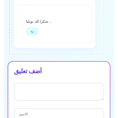
شكرا لك نويليا ..
رد
أضف تعليق