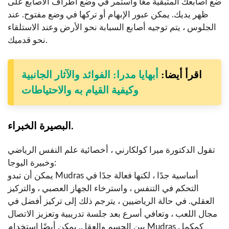
ضع أصابعك المتبقية معًا واستمر في وضع أطراف الأصابع على
ظهر يديك. يمكن عبور الإبهام أو تركها في وضع مفتوح. عند
الجلوس ، يتم توجيه أصابع السبابة نحو الأرض وعند الاستلقاء
نحو قدميك.
اقرأ أيضا:
أبهايا مدرا: الفوائد والآثار الجانبية
وكيفية القيام به والاحتياطات
البصيرة الخبراء.
تقول الدكتورة ميرا كولكارني ، أخصائية علم النفس الرياضي
وخبيرة اليوجا:
يمكن أن تبدو Mudras أساسية جدًا ، لكنها فعالة جدًا في
التحكم في التنفس ، واسترخاء الجهاز العصبي ، والتركيز
العقلي. في حالة الرياضيين ، يترجم ذلك إلى تركيز أفضل في
مجال اللعب ، وتعافي أسرع بعد جلسة تدريبية وتعزيز الاتصال
بين الجسم والعقل. يمكن أيضًا استخدام Mudras كمكمل