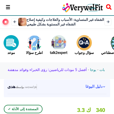
سخر
الشفاه غير المتساوية: الأسباب والعلاجات وكيفية إصلاح
الشفاه غير المستوية بشكل طبيعي
لاصطناعي
سؤال وجواب
talk2expert
اطرح سؤالا
موعد
بات
-
يوجا
-
أفضل 5 مودات للرياضيين: رؤى الخبراء وفوائد مدهشة
هدى
دليل اليوغا
بواسطة verywel fit
340
3.3 ك
✓ المستندة إلى الأدلة