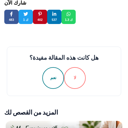
شارك الآن
1.3 ك
537
402
1 ك
483
هل كانت هذه المقالة مفيدة؟
لا
نعم
المزيد من القصص لك