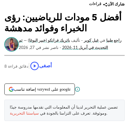
قراءات
شارك الآن
أفضل 5 مودات للرياضيين: رؤى
الخبراء وفوائد مدهشة
راجع طبيا
في
غيل كوبر
- تأليف
باتريك فرانكو (خبير اليوغا)
—
تم
التحديث في أبريل 11, 2026
- ناصر نشر في 27, 2026
|
أصغى
8 دقائق قراءة
إضافة تناسب verywel على google
تضمن عملية التحرير لدينا أن المعلومات التي نقدمها مدروسة جيدًا
.
وموثوقة. تعرف على التزامنا بالجودة في
سياستنا التحريرية