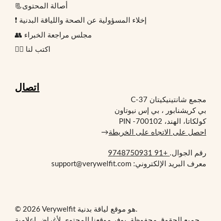
📃أصالة المحتوى
❗ إخلاء المسؤولية عن الصحة واللياقة البدنية
👥 مجلس مراجعة الخبراء
✍🏻 اكتب لنا
اتصال
مجمع شانتينيكيتان C-37
بي كريشنابور ، بي إس نيوتاون
كولكاتا، الهند، PIN -700102
احصل على الاتجاه على الخريطة
→
رقم الجوال.
+91 9748750931
معرف البريد الإلكتروني: support@verywelfit.com
© 2026 Verywelfit هو موقع لياقة بدنية.
جميع الحقوق محفوظة. يوفر موقعنا المحتوى لأغراض إعلامية