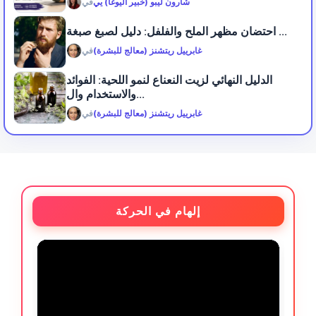
شارون ليبو (خبير اليوغا) يي
في
احتضان مظهر الملح والفلفل: دليل لصبغ صبغة ...
غابرييل ريتشنز (معالج للبشرة)
في
الدليل النهائي لزيت النعناع لنمو اللحية: الفوائد
والاستخدام وال...
غابرييل ريتشنز (معالج للبشرة)
في
إلهام في الحركة