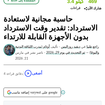
469
3.4 كيلو
✓ المستندة إلى الأدلة
قراءات
شارك الآن
حاسبة مجانية لاستعادة
الاسترداد: تقدير وقت الاسترداد
بدون الأجهزة القابلة للارتداء
راجع طبيا
في
ديفيد روزاليس
- تأليف
أوتام (مدرب اللياقة البدنية
واليوغا)
—
تم التحديث في يوم 29، 2026
- ناصر نشر في مارس
11, 2026
|
أصغى
4 دقائق قراءة
إضافة تناسب verywel على google