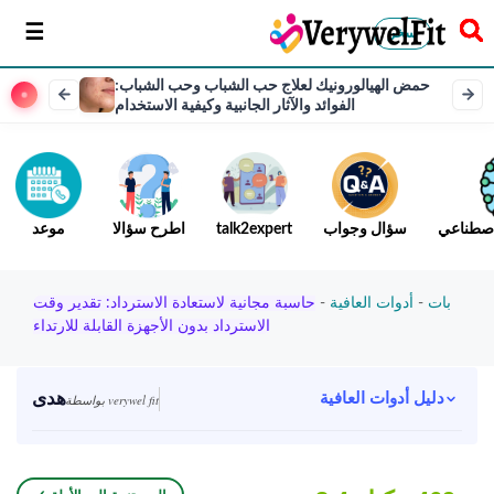
سخر
حمض الهيالورونيك لعلاج حب الشباب وحب الشباب:
الفوائد والآثار الجانبية وكيفية الاستخدام
لاصطناعي
سؤال وجواب
talk2expert
اطرح سؤالا
موعد
بات
-
أدوات العافية
-
حاسبة مجانية لاستعادة الاسترداد: تقدير وقت
الاسترداد بدون الأجهزة القابلة للارتداء
هدى
دليل أدوات العافية
بواسطة verywel fit