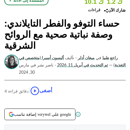
1.2 ك
10.1 ك
✓ المستندة إلى الأدلة
قراءات
شارك الآن
حساء التوفو والفطر التايلاندي:
وصفة نباتية صحية مع الروائح
الشرقية
راجع طبيا
في
ميغان أدلر
- تأليف
أليسون أسيرا (متخصص في
التغذية)
—
تم التحديث في أبريل 11, 2026
- ناصر نشر في مارس
30, 2024
|
أصغى
4 دقائق قراءة
إضافة تناسب verywel على google