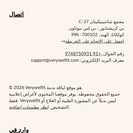
اتصال
مجمع شانتينيكيتان C-37
بي كريشنابور ، بي إس نيوتاون
كولكاتا، الهند، PIN -700102
احصل على الاتجاه على الخريطة
→
رقم الجوال.
+91 9748750931
معرف البريد الإلكتروني: support@verywelfit.com
© 2026 Verywelfit هو موقع لياقة بدنية.
جميع الحقوق محفوظة. يوفر موقعنا المحتوى لأغراض إعلامية
فقط. Verywelfit ليس بديلاً عن المشورة الطبية أو العلاج أو
.
التشخيص.
انظر معلومات إضافية
وارد في