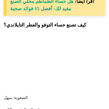
اقرأ أيضا:
هل حساء الطماطم محلي الصنع
مفيد لك: أفضل 15 فوائد صحية
كيف تصنع حساء التوفو والفطر التايلاندي؟
الصعوبة: سهل