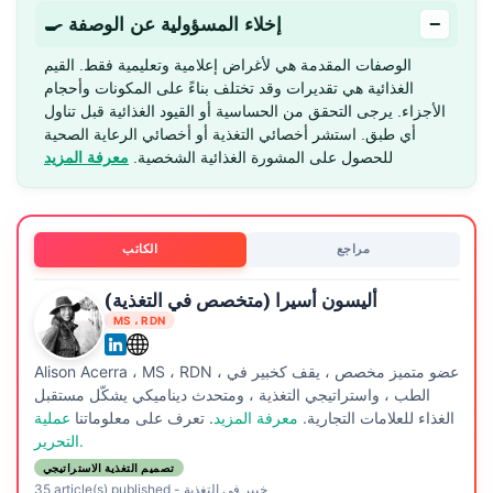
−
🍳 إخلاء المسؤولية عن الوصفة
الوصفات المقدمة هي لأغراض إعلامية وتعليمية فقط. القيم
الغذائية هي تقديرات وقد تختلف بناءً على المكونات وأحجام
الأجزاء. يرجى التحقق من الحساسية أو القيود الغذائية قبل تناول
أي طبق. استشر أخصائي التغذية أو أخصائي الرعاية الصحية
للحصول على المشورة الغذائية الشخصية.
معرفة المزيد
مراجع
الكاتب
أليسون أسيرا (متخصص في التغذية)
MS ، RDN
Alison Acerra ، MS ، RDN ، عضو متميز مخصص ، يقف كخبير في
الطب ، واستراتيجي التغذية ، ومتحدث ديناميكي يشكّل مستقبل
الغذاء للعلامات التجارية.
معرفة المزيد
. تعرف على معلوماتنا
عملية
التحرير.
تصميم التغذية الاستراتيجي
خبير في التغذية
-
35 article(s) published