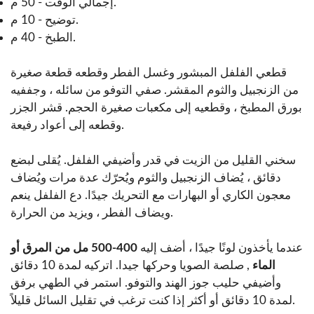
إجمالي الوقت - 50 م.
توضيح - 10 م.
الطبخ - 40 م.
قطعي الفلفل المبشور وغسل الفطر وقطعه قطعة صغيرة
من الزنجبيل والثوم المقشر. صفي التوفو من سائله ، وجففيه
بورق المطبخ ، وقطعيه إلى مكعبات صغيرة الحجم. قشر الجزر
وقطعه إلى أعواد رفيعة.
سخني القليل من الزيت في قدر وأضيفي الفلفل. يُقلى لبضع
دقائق ، يُضاف الزنجبيل والثوم ويُحرّك عدة مرات ويُضاف
معجون الكاري أو البهارات مع التحريك جيدًا. دع الفلفل ينعم
ويضاف الفطر ، ويزيد من الحرارة.
عندما يأخذون لونًا جيدًا ، أضف إليه
400-500 مل من المرق أو
الماء
, صلصة الصويا وحركها جيدا. اتركيه لمدة 10 دقائق
وأضيفي حليب جوز الهند والتوفو. استمر في الطهي برفق
لمدة 10 دقائق أو أكثر إذا كنت ترغب في تقليل السائل قليلاً.