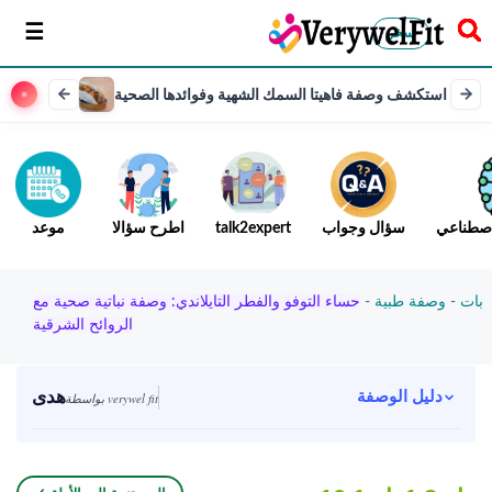
سخر
استكشف وصفة فاهيتا السمك الشهية وفوائدها الصحية
لاصطناعي
سؤال وجواب
talk2expert
اطرح سؤالا
موعد
بات
-
وصفة طبية
-
حساء التوفو والفطر التايلاندي: وصفة نباتية صحية مع
الروائح الشرقية
هدى
دليل الوصفة
بواسطة verywel fit