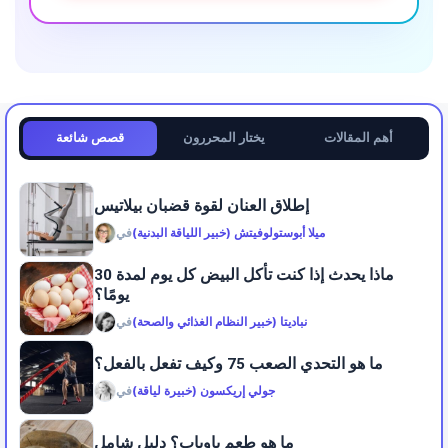
أهم المقالات
يختار المحررون
قصص شائعة
إطلاق العنان لقوة قضبان بيلاتيس
ميلا أبوستولوفيتش (خبير اللياقة البدنية)
في
ماذا يحدث إذا كنت تأكل البيض كل يوم لمدة 30
يومًا؟
نباديتا (خبير النظام الغذائي والصحة)
في
ما هو التحدي الصعب 75 وكيف تفعل بالفعل؟
جولي إريكسون (خبيرة لياقة)
في
ما هو طعم باوباب؟ دليل شامل