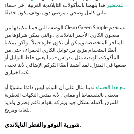
للتحضير
هذا يلهمنا بالمأكولات التايلاندية الغربية ، في حساء
نباتي كامل وصحي ، مرضي دون توقف يكون خفيفًا
الوصفة التي قمنا بتكييفها من Clean Green Simple تستخدم
معجون الكاري الأحمر التايلاندي ، والتي يمكن شراؤها من
المتاجر المتخصصة ويمكن أن تكون حارة قليلاً ، ولكن يمكننا
أيضًا استخدام مزيج من توابل الكاري الحمراء ، حتى من
المأكولات الهندية مثل مدراس - مما يعني خلط التوابل أو
صنعها في المنزل. لقد أضفنا أيضًا الكركم الإضافي لأننا نحبه ،
لكنه اختياري.
مع هذا الحساء
لدينا مثال على أن التوفو ليس دائمًا مشويًا أو
مغطى بالبقسماط أو مقلي ، لأنه يمتص النكهات العطرية
للمرق بأكمله بشكل جيد ويتركه بقوام ناعم وطري ولذيذ
للغاية ومريح.
شوربة التوفو والفطر التايلاندي.