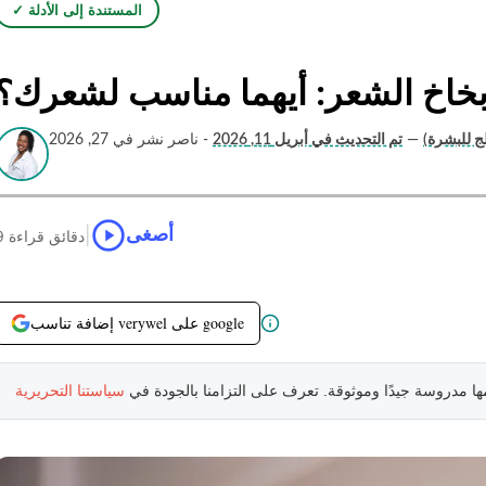
✓ المستندة إلى الأدلة
خاخ الشعر: أيهما مناسب لشعرك؟
ج للبشرة)
—
تم التحديث في أبريل 11, 2026
- ناصر نشر في 27, 2026
|
أصغى
9 دقائق قراءة
إضافة تناسب verywel على google
مها مدروسة جيدًا وموثوقة. تعرف على التزامنا بالجودة في
سياستنا التحريرية