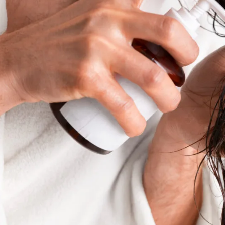
سانتانو موخيرجي
غولام
S
2 سنوات مضت
2 سنوات 
جزء مفيد جدا من المحتوى
إنه مفيد للغاية 
المفيد والمفيد
اكتساب المزيد من
ال