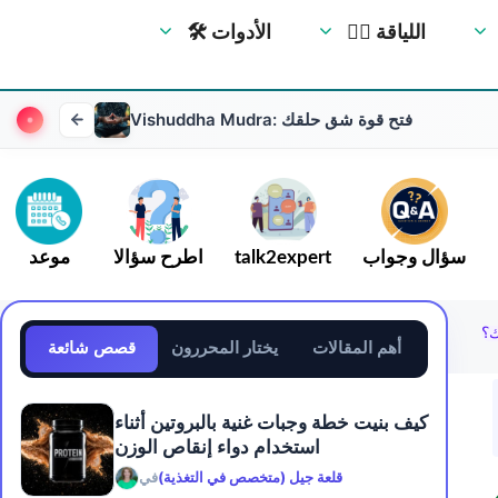
🏋️‍♀️ اللياقة
🛠 الأدوات
Vishuddha Mudra: فتح قوة شق حلقك
سؤال وجواب
talk2expert
اطرح سؤالا
موعد
ك؟
أهم المقالات
يختار المحررون
قصص شائعة
كيف بنيت خطة وجبات غنية بالبروتين أثناء
استخدام دواء إنقاص الوزن
قلعة جيل (متخصص في التغذية)
في