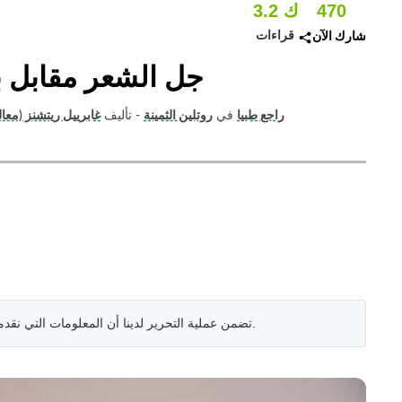
470
3.2 ك
قراءات
شارك الآن
جل الشعر مقابل ب
راجع طبيا
في
روتلين الثمينة
- تأليف
غابرييل ريتشنز (معال
.
تضمن عملية التحرير لدينا أن المعلومات التي نقد