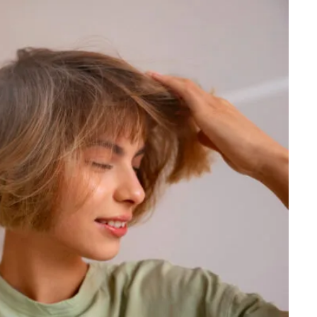
احماء الصدر للمبتدئين