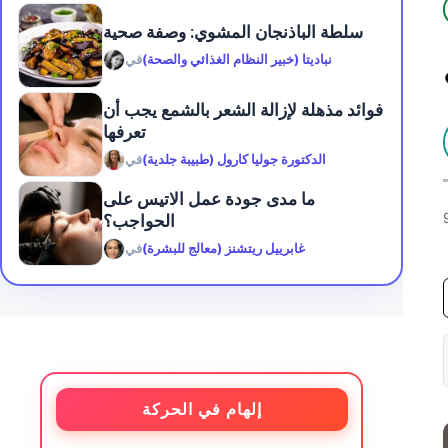
سلطة الباذنجان المشوي: وصفة صحية
نباديتا (خبير النظام الغذائي والصحة)
في
فوائد مذهلة لإزالة الشعر بالشمع يجب أن
تعرفها
الدكتورة جوليا كارول (طبيبة جلدية)
في
ما مدى جودة عمل الاتيس على
الحواجب؟
غابرييل ريتشنز (معالج للبشرة)
في
إلهام في الحركة