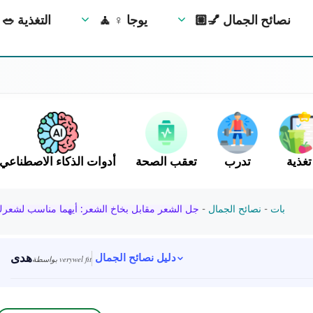
💅🏼 نصائح الجمال
🧘 ‍♀️ يوجا
🥗 التغذية
تغذية
تدرب
تعقب الصحة
أدوات الذكاء الاصطناعي
بات
-
نصائح الجمال
-
جل الشعر مقابل بخاخ الشعر: أيهما مناسب لشعر
هدى
دليل نصائح الجمال
بواسطة verywel fit