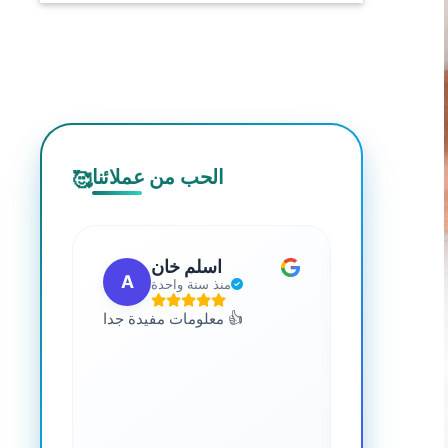
الحب من عملائنا
🥰
 مهب
اسلم خان
A
G
مضت
منذ سنة واحدة
للجميع. يمكنك
معلومات مفيدة جدا 👍
 المعرفة حول
صحة. رائع جدا