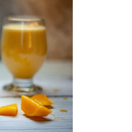
احماء الصدر للمبتدئين