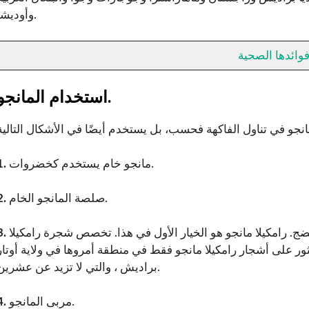
وأوديشا.
وائدها الصحية
استخدام المانجو.
مانجو خام يستخدم كخضروات.
1.
صلصة المانجو الخام.
2.
مخلل مانجو. المانجو المخلل مختلف ، هذا المانجو لا ينضج. رامكيلا مانجو هو الخيار الأول في هذا. تخصص شجرة رامكيلا
3.
لعثور على أشجار رامكيلا مانجو فقط في منطقة أمروها في ولاية أوتار
براديش ، والتي لا تزيد عن عشرين.
مربى المانجو.
4.