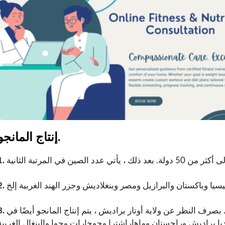
إنتاج المانجو.
1.
2.
 بصرف النظر عن ولاية أوتار براديش ، يتم إنتاج المانجو أيضًا في
3.
وماديا براديش وراجستان وماهاراشترا وجوجارات وجوا والبنغال الغربية