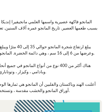
المانجو فاكهة عصيرية واسمها العلمي مانجيفيرا إنديكا
بسبب طعمها العصير. تاريخ المانجو عمره آلاف السنين. ت
وعرضها من 6 إلى 16 سم ، وهي دائمة الخضرة. المانجو متوفرة بألوان عديدة مثل الأخضر والأحمر والأصفر وبأحجام عديدة.
هناك أكثر من 400 نوع من أنواع المانجو في
وبادامي ، وكيزار ، وتوتاباري ، وتشونسا ، ولانغدا ، ومانكورد ، ومرسلا ، ومالدا ، وجاردالو ، ونيلام.
أعلنت الهند وباكستان والفلبين أن المانجو هي ثمارها الوط
أوراق المانجو والخشب مقدسة ، وتستخدم في الطقوس الدينية واحتفالات الزواج ولياجا وهافان وما إلى ذلك.