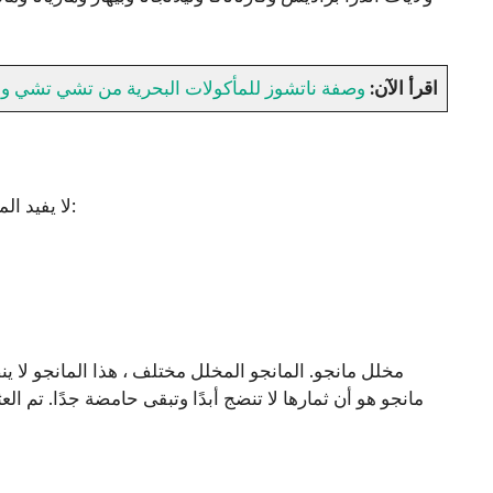
اقرأ الآن:
وصفة ناتشوز للمأكولات البحرية من تشي تشي وف
لا يفيد المانجو في تناول الفاكهة فحسب، بل يستخدم أيضًا في الأشكال التالية:
مانجو هو أن ثمارها لا تنضج أبدًا وتبقى حامضة جدًا. تم ا