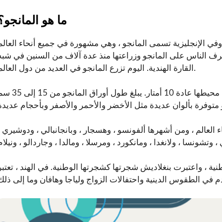
ما هو المانجو؟
 وفي الإنجليزية تسمى المانجو ، وهي مشهورة في جميع أنحاء العالم
عرف الناس على المانجو وزراعتها منذ عدة آلاف من السنين في شبه
القارة الهندية. اليوم تزرع المانجو في العديد من دول العالم.
يبلغ ارتفاع شجرة المانجو حوالي 35 إلى 40 مترًا ويبلغ محيطها عادة 10 أمتار. يبلغ طول أوراق المان
 جميع أنحاء العالم ، ومن أشهرها ألفونسو ، وهسجار ، وبانجانبالي ، ودوشيري ،
نية ، واعتبرت بنغلاديش شجرتها كشجرتها الوطنية. في الهند ، تعتبر