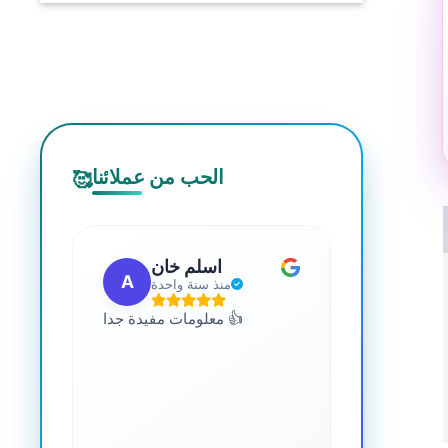
الحب من عملائنا
🥰
 مهب
اسلم خان
A
G
مضت
منذ سنة واحدة
للجميع. يمكنك
معلومات مفيدة جدا 👍
 المعرفة حول
صحة. رائع جدا