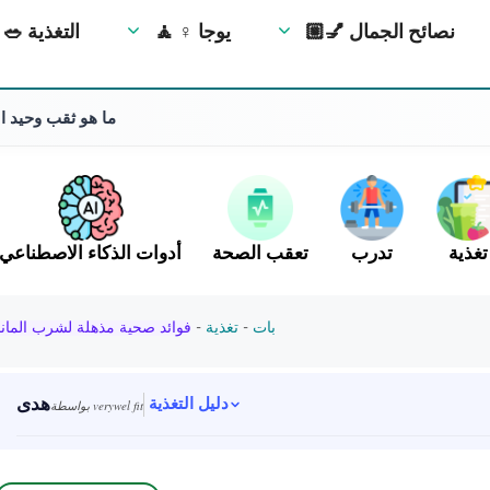
💅🏼 نصائح الجمال
🧘 ‍♀️ يوجا
🥗 التغذية
ما هو ثقب وحيد الق
تغذية
تدرب
تعقب الصحة
أدوات الذكاء الاصطناعي
بات
-
تغذية
-
فوائد صحية مذهلة لشرب المان
هدى
دليل التغذية
بواسطة verywel fit