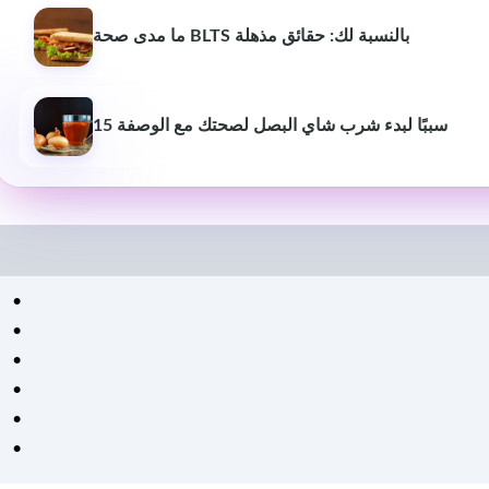
ما مدى صحة BLTS بالنسبة لك: حقائق مذهلة
15 سببًا لبدء شرب شاي البصل لصحتك مع الوصفة
سانتانو موخيرجي
غولام
S
2 سنوات مضت
2 سنوات 
جزء مفيد جدا من المحتوى
إنه مفيد للغاية 
المفيد والمفيد
اكتساب المزيد من
ال