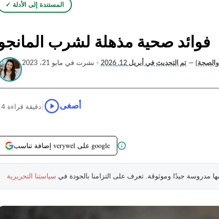
✓ المستندة إلى الأدلة
فوائد صحية مذهلة لشرب المانجو
 والصحة)
—
تم التحديث في أبريل 12, 2026
- نشرت في مايو 21، 2023
|
أصغى
14 دقيقة قراءة
إضافة تناسب verywel على google
مها مدروسة جيدًا وموثوقة. تعرف على التزامنا بالجودة في
سياستنا التحريرية