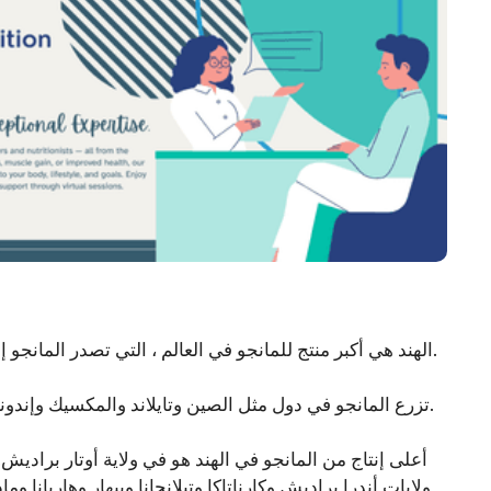
الهند هي أكبر منتج للمانجو في العالم ، التي تصدر المانجو إلى أكثر من 50 دولة. بعد ذلك ، يأتي عدد الصين في المرتبة الثانية.
تزرع المانجو في دول مثل الصين وتايلاند والمكسيك وإندونيسيا وباكستان والبرازيل ومصر وبنغلاديش وجزر الهند الغربية إلخ.
أعلى إنتاج من المانجو في الهند هو في ولاية أوتار براديش.
ولايات أندرا براديش وكارناتاكا وتيلانجانا وبيهار وهاريانا 