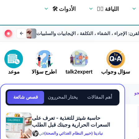
🏋️‍♀️ اللياقة
🛠 الأدوات
رن: الإجراء ، الشفاء ، التكلفة ، الإيجابيات والسلبيات
سؤال وجواب
talk2expert
اطرح سؤالا
موعد
جو
أهم المقالات
يختار المحررون
قصص شائعة
حاسبة شيتز للتغذية - تعرف على
السعرات الحرارية وجبتك قبل الطلب
نباديتا (خبير النظام الغذائي والصحة)
في