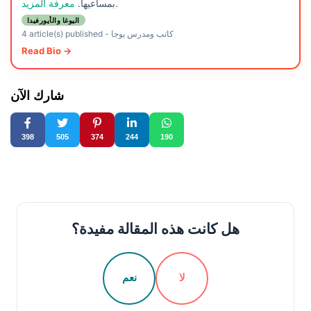
.
بمساعيها.
معرفة المزيد
اليوغا والأيورفيدا
كاتب ومدرس يوجا
-
4 article(s) published
Read Bio →
شارك الآن
398
505
374
244
190
هل كانت هذه المقالة مفيدة؟
لا
نعم