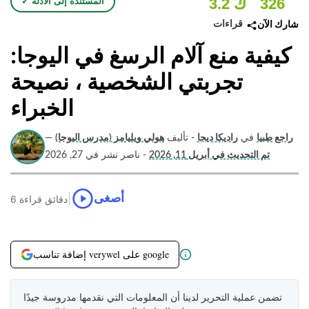
326
3.2 ك
✓ المستندة إلى الأدلة
قراءات
شارك الآن
كيفية منع آلام الرسغ في اليوجا:
تجربتي الشخصية ، نصيحة
الخبراء
راجع طبيا
في
راديكا ديجا
- تأليف
هولي ويليامز (مدرس اليوجا)
—
تم التحديث في أبريل 11, 2026
- ناصر نشر في 27, 2026
|
أصغى
6 دقائق قراءة
إضافة تناسب verywel على google
تضمن عملية التحرير لدينا أن المعلومات التي نقدمها مدروسة جيدًا