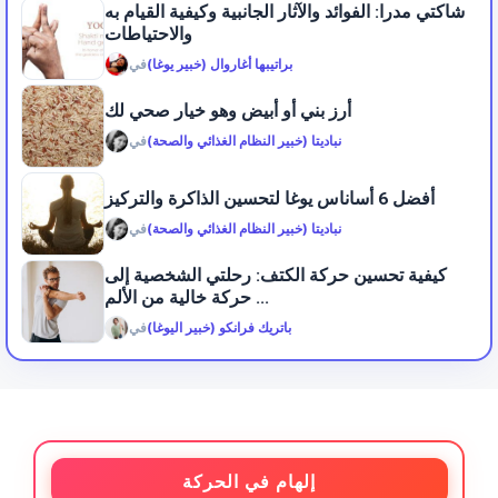
شاكتي مدرا: الفوائد والآثار الجانبية وكيفية القيام به
والاحتياطات
براتيبها أغاروال (خبير يوغا)
في
أرز بني أو أبيض وهو خيار صحي لك
نباديتا (خبير النظام الغذائي والصحة)
في
أفضل 6 أساناس يوغا لتحسين الذاكرة والتركيز
نباديتا (خبير النظام الغذائي والصحة)
في
كيفية تحسين حركة الكتف: رحلتي الشخصية إلى
حركة خالية من الألم ...
باتريك فرانكو (خبير اليوغا)
في
إلهام في الحركة