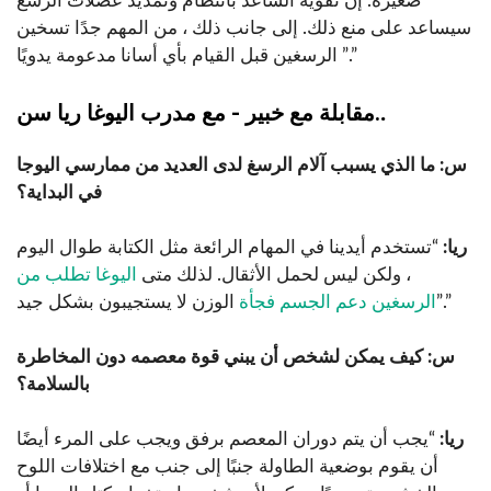
صغيرة. إن تقوية الساعد بانتظام وتمديد عضلات الرسغ
سيساعد على منع ذلك. إلى جانب ذلك ، من المهم جدًا تسخين
الرسغين قبل القيام بأي أسانا مدعومة يدويًا ”.”
.
مقابلة مع خبير - مع مدرب اليوغا ريا سن.
س: ما الذي يسبب آلام الرسغ لدى العديد من ممارسي اليوجا
في البداية؟
ريا:
“تستخدم أيدينا في المهام الرائعة مثل الكتابة طوال اليوم
، ولكن ليس لحمل الأثقال. لذلك متى
اليوغا تطلب من
الوزن لا يستجيبون بشكل جيد”.”
الرسغين دعم الجسم فجأة
س: كيف يمكن لشخص أن يبني قوة معصمه دون المخاطرة
بالسلامة؟
ريا:
“يجب أن يتم دوران المعصم برفق ويجب على المرء أيضًا
أن يقوم بوضعية الطاولة جنبًا إلى جنب مع اختلافات اللوح