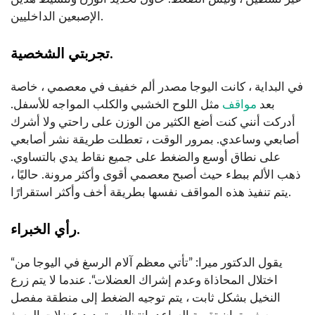
الإصبعين الداخليين.
تجربتي الشخصية.
في البداية ، كانت اليوجا مصدر ألم خفيف في معصمي ، خاصة
بعد
مواقف
مثل اللوح الخشبي والكلب المواجه للأسفل.
أدركت أنني كنت أضع الكثير من الوزن على راحتي ولا أشرك
أصابعي وساعدي. بمرور الوقت ، تعطلت طريقة نشر أصابعي
على نطاق أوسع والضغط على جميع نقاط يدي بالتساوي.
ذهب الألم ببطء حيث أصبح معصمي أقوى وأكثر مرونة. حاليًا ،
يتم تنفيذ هذه المواقف نفسها بطريقة أخف وأكثر استقرارًا.
رأي الخبراء.
“يقول الدكتور ميرا: ”تأتي معظم آلام الرسغ في اليوجا من
اختلال المحاذاة وعدم إشراك العضلات“. عندما لا يتم زرع
النخيل بشكل ثابت ، يتم توجيه الضغط إلى منطقة مفصل