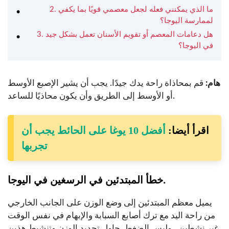
2. ما الذي يمكنني فعله لجعل معصمي قويًا بما يكفي
لممارسة اليوجا؟
3. هل دعامات المعصم أو تقويم الأسنان تعمل بشكل جيد
في اليوجا؟
هام:
قم بمحاذاة راحة يدك جيدًا. يجب أن يشير الإصبع الأوسط
أو الأوسط إلى الطريق وأن يكون محاذيًا للساعد.
اقرأ أيضا:
أفضل 10 يوغا على الحائط يجب أن
تجربها
.
خطأ المبتدئين في الرسغين في اليوجا
يميل معظم المبتدئين إلى وضع الوزن على الجانب الخارجي
من راحة اليد مع ترك أصابع السبابة والإبهام في نفس الوقت
غير نشطين ، وليس الضغط. حاول تحديد الوزن وتنشيط هذين