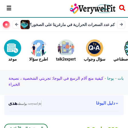
سخر
كم عدد السعرات الحرارية في مارغريتا على الصخور؟
لاصطناعي
سؤال وجواب
talk2expert
اطرح سؤالا
موعد
بات
-
يوجا
-
كيفية منع آلام الرسغ في اليوجا: تجربتي الشخصية ، نصيحة
الخبراء
هدى
دليل اليوغا
بواسطة verywel fit