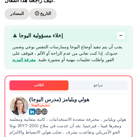
كيف راجعنا هذا المقال:
🕖 التاريخ
المصادر
−
🧘 إخلاء مسؤولية اليوجا
يجب أن يتم تنفيذ أوضاع اليوجا وممارسات التنفس بوعي وضمن
حدودك. إذا كنت تعاني من عدم الراحة أو الألم ، فتوقف على
الفور واطلب تعليمات مهنية أو مشورة طبية.
معرفة المزيد
مراجع
الكاتب
هولي ويليامز (مدرس اليوجا)
مدرس اليوجا
هولي ويليامز ، محترفة متعددة الاستخدامات ، كاتبة متفانية ومعلمة
يوغا (RYT-200) ومقرها فيينا ، فيرجينيا. بعد أن خدمت في سلاح
الجو الأمريكي وتقاعدت بشرف ، تجلب هولي الانضباط والالتزام