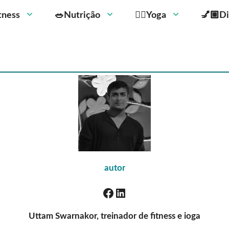
Fitness
🥗Nutrição
🧘‍♀️Yoga
💅🏼Di
autor
Uttam Swarnakor, treinador de fitness e ioga