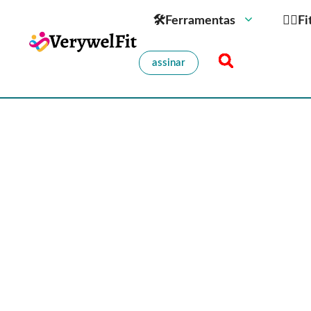
🛠Ferramentas
🏋️‍♀️
assinar