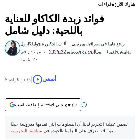
قراءات
شارك الآن
فوائد زبدة الكاكاو للعناية
باللحية: دليل شامل
راجع طبيا
في
سرافيا تيبيرنيني
- تأليف
الدكتورة جوليا كارول
(طبيبة جلدية)
—
تم التحديث في مايو 22, 2026
- ناصر نشر في
27, 2026
|
أصغى
8 دقائق قراءة
إضافة تناسب verywel على google
تضمن عملية التحرير لدينا أن المعلومات التي نقدمها مدروسة جيدًا
.
وموثوقة. تعرف على التزامنا بالجودة في
سياستنا التحريرية