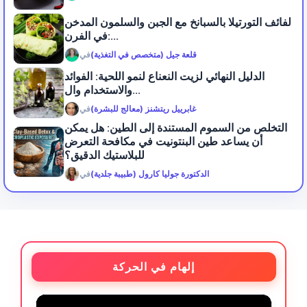
لفائف التورتيلا بالسبانخ مع الجبن والسلمون المدخن
في الفرن:...
قلعة جيل (متخصص في التغذية)
في
الدليل النهائي لزيت النعناع لنمو اللحية: الفوائد
والاستخدام وال...
غابرييل ريتشنز (معالج للبشرة)
في
التخلص من السموم المستندة إلى الطين: هل يمكن
أن يساعد طين البنتونيت في مكافحة التعرض
للبلاستيك الدقيق؟
الدكتورة جوليا كارول (طبيبة جلدية)
في
إلهام في الحركة