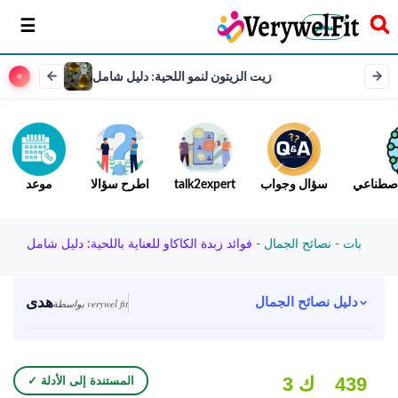
سخر
زيت الزيتون لنمو اللحية: دليل شامل
لاصطناعي
سؤال وجواب
talk2expert
اطرح سؤالا
موعد
بات
-
نصائح الجمال
-
فوائد زبدة الكاكاو للعناية باللحية: دليل شامل
هدى
دليل نصائح الجمال
بواسطة verywel fit
439
3 ك
✓ المستندة إلى الأدلة