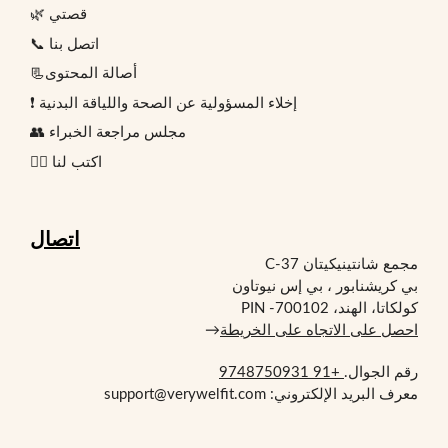
🌿 قصتي
📞 اتصل بنا
📃أصالة المحتوى
❗ إخلاء المسؤولية عن الصحة واللياقة البدنية
👥 مجلس مراجعة الخبراء
✍🏻 اكتب لنا
اتصال
مجمع شانتينيكيتان C-37
بي كريشنابور ، بي إس نيوتاون
كولكاتا، الهند، PIN -700102
احصل على الاتجاه على الخريطة
→
رقم الجوال.
+91 9748750931
معرف البريد الإلكتروني: support@verywelfit.com