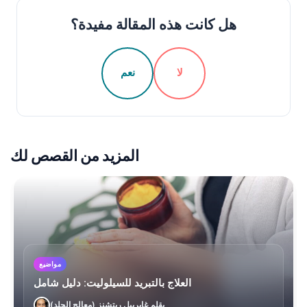
هل كانت هذه المقالة مفيدة؟
لا
نعم
المزيد من القصص لك
مواضيع
العلاج بالتبريد للسيلوليت: دليل شامل
بقلم غابرييل ريتشنز (معالج الجلد)