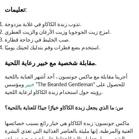
تعليمات:
تذوب زبدة الكاكاو في غلاية مزدوجة.
امزج زيت الجوجوبا وزيت الأرغان والزيت العطري.
صب الخليط في زجاجة قطارة.
استخدم بضع قطرات وقم بتدليك لحيتك يوميًا.
مقابلة شخصية مع خبير رعاية اللحية.
أجرينا مقابلة مع ماكس جونسون ، أحد أشهر العناية باللحية
خبير
ومؤسس “The Bearded Gentleman” للحصول على
رؤيته حول استخدام زبدة الكاكاو لرعاية اللحية.
س: ما الذي يجعل زبدة الكاكاو خيارًا جيدًا للعناية باللحية؟
ماكس جونسون: زبدة الكاكاو هي خيار رائع بسبب خصائصها
الغنية والمرطبة. إنها مليئة بالعناصر الغذائية التي تغذي البشرة
والشعر ، مما يجعلها مثالية للحفاظ على لحية صحية. تساعد