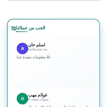
الحب من عملائنا
🥰
اسلم خان
A
منذ سنة واحدة
معلومات مفيدة جدا 👍
غولام مهب
G
2 سنوات مضت