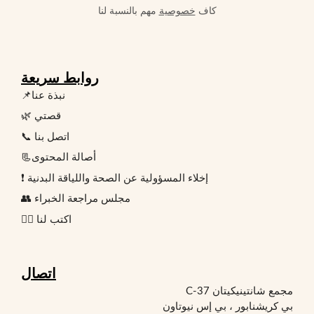
كاف
خصوصية
مهم بالنسبة لنا
روابط سريعة
📌نبذة عنا
🌿 قصتي
📞 اتصل بنا
📃أصالة المحتوى
❗ إخلاء المسؤولية عن الصحة واللياقة البدنية
👥 مجلس مراجعة الخبراء
✍🏻 اكتب لنا
اتصال
مجمع شانتينيكيتان C-37
بي كريشنابور ، بي إس نيوتاون