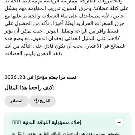
والخضروات الطازجة. ممارسة الرياضة مهمة أيضًا للحفاظ
على كتلة عضلاتك وحرق الدهون. تدريب المقاومة مهم بشكل
خاص ، لأنه سيساعدك على بناء العضلات والحفاظ عليها مع
حرق السعرات الحرارية أيضًا. أخيرًا ، تأكد من الحصول على
قسط وافر من الراحة وتقليل التوتر ، حيث يمكن أن يؤثر
كلاهما على التمثيل الغذائي وفقدان الدهون. مع وضع هذه
النصائح في الاعتبار ، يجب أن تكون قادرًا على التأكد من أنك
تفقد الدهون وليس العضلات.
تمت مراجعته مؤخرًا في 23، 2026
كيف راجعنا هذا المقال:
🕖 التاريخ
المصادر
−
🏋🏻‍♂️ إخلاء مسؤولية اللياقة البدنية
نصيحة التمرين هذه هي لتوجيهات اللياقة العامة. تحقق دائمًا مع