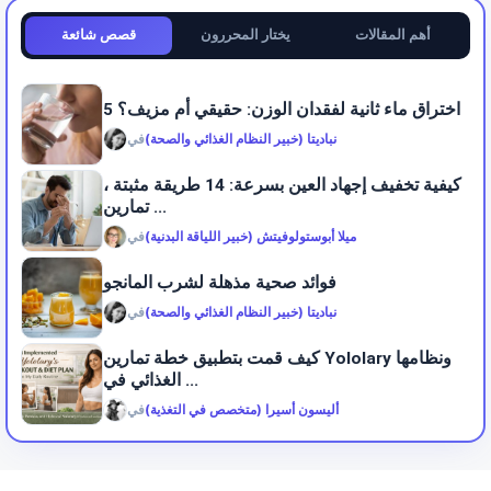
أهم المقالات
يختار المحررون
قصص شائعة
5 اختراق ماء ثانية لفقدان الوزن: حقيقي أم مزيف؟
نباديتا (خبير النظام الغذائي والصحة)
في
كيفية تخفيف إجهاد العين بسرعة: 14 طريقة مثبتة ،
تمارين ...
ميلا أبوستولوفيتش (خبير اللياقة البدنية)
في
فوائد صحية مذهلة لشرب المانجو
نباديتا (خبير النظام الغذائي والصحة)
في
كيف قمت بتطبيق خطة تمارين Yololary ونظامها
الغذائي في ...
أليسون أسيرا (متخصص في التغذية)
في