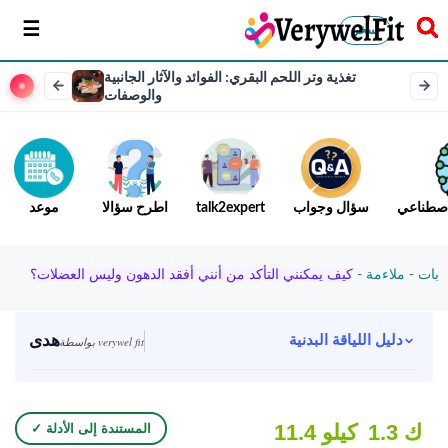
سخر
تغذية وتر اللحم البقري: الفوائد والآثار الجانبية
والوصفات
لاصطناعي
سؤال وجواب
talk2expert
اطرح سؤالا
موعد
بات
-
ملاءمة
-
كيف يمكنني التأكد من أنني أفقد الدهون وليس العضلات؟
هدى
دليل اللياقة البدنية
بواسطة verywel fit
1.3 ك
11.4 كيلو
✓ المستندة إلى الأدلة