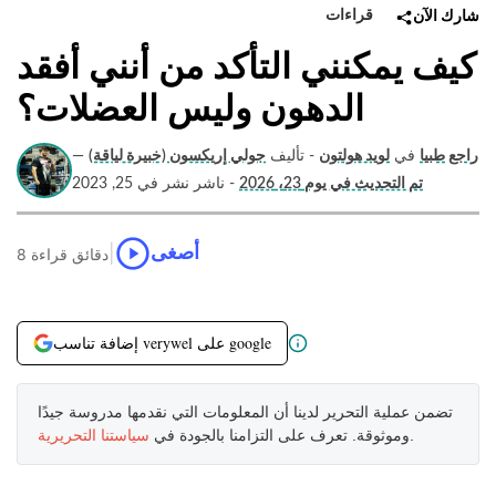
قراءات
شارك الآن
كيف يمكنني التأكد من أنني أفقد
الدهون وليس العضلات؟
راجع طبيا
في
لويد هولتون
- تأليف
جولي إريكسون (خبيرة لياقة)
—
تم التحديث في يوم 23، 2026
- ناشر نشر في 25, 2023
|
أصغى
8 دقائق قراءة
إضافة تناسب verywel على google
تضمن عملية التحرير لدينا أن المعلومات التي نقدمها مدروسة جيدًا
.
وموثوقة. تعرف على التزامنا بالجودة في
سياستنا التحريرية