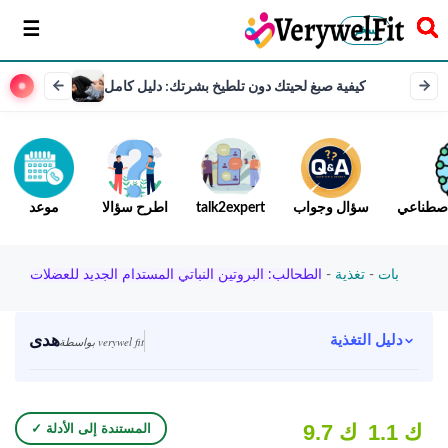
سخر
كيفية صبغ لحيتك دون تلطيخ بشرتك: دليل كامل
لاصطناعي
سؤال وجواب
talk2expert
اطرح سؤالا
موعد
بات
-
تغذية
-
الطحالب: البروتين النباتي المستدام الجديد للعضلات
هدى
دليل التغذية
بواسطة verywel fit
1.1 ك
9.7 ك
✓ المستندة إلى الأدلة