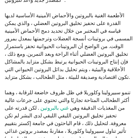
كمصدر جديد واعد للبروتين ”.”
الأطعمة الغنية بالبروتين والأحماض الأمينية الأساسية لديها
القدرة على تحفيز تخليق البروتين العضلي ، والذي يمكن
قياسه في المختبر من خلال تحديد دمج الأحماض الأمينية
المسمى في بروتينات أنسجة العضلات وترجمتها بمعدل بمرور
الوقت. من الواضح أن البروتينات الحيوانية تحفز باستمرار
تخليق البروتين العضلي أثناء الراحة وبعد التمرين. ومع ذلك ،
فإن إنتاج البروتينات الحيوانية يرتبط بشكل متزايد بالمشاكل
الأخلاقية والبيئية ، ويتم تحليل بدائل البروتين الحيواني التي
تكون اقتصادية وصديقة للبيئة ، مثل الطحالب ، بشكل متزايد.
تنمو سبيرولينا وكلوريلا في ظل ظروف خاضعة للرقابة ، وهما
أكثر الطحالب المتاحة تجاريًا والتي تحتوي على جرعات عالية
من المغذيات الدقيقة وهي
غني بالبروتين
. لكن قدرته على
تحفيز تخليق البروتين الليفي الليفي لدى البشر لم تكن
معروفة. لتحليل ذلك ، قام الباحثون في جامعة إكستر بتقييم
تأثير تناول سبيرولينا وكلوريلا ، مقارنةً بمصدر بروتين غذائي