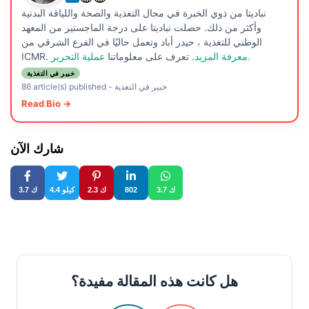
نباديتا من ذوي الخبرة في مجال التغذية والصحة واللياقة البدنية
وأكثر من ذلك. حصلت نباديتا على درجة الماجستير من المعهد
الوطني للتغذية ، حيدر أباد وتعمل حاليًا في الفرع الشرقي من
عملية التحرير.
معرفة المزيد
. تعرف على معلوماتنا
ICMR.
خبير في التغذية
خبير في التغذية
-
86 article(s) published
Read Bio →
شارك الآن
3.7 ك
802
2.3 ك
4.4 كيلو
3.7 ك
هل كانت هذه المقالة مفيدة؟