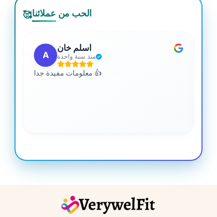
الحب من عملائنا
🥰
اسلم خان
A
منذ سنة واحدة
 من
معلومات مفيدة جدا 👍
جدا