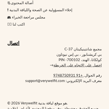
📃أصالة المحتوى
❗ إخلاء المسؤولية عن الصحة واللياقة البدنية
👥 مجلس مراجعة الخبراء
✍🏻 اكتب لنا
اتصال
مجمع شانتينيكيتان C-37
بي كريشنابور ، بي إس نيوتاون
كولكاتا، الهند، PIN -700102
احصل على الاتجاه على الخريطة
→
رقم الجوال.
+91 9748750931
معرف البريد الإلكتروني: support@verywelfit.com
© 2026 Verywelfit هو موقع لياقة بدنية.
جميع الحقوق محفوظة. يوفر موقعنا المحتوى لأغراض إعلامية