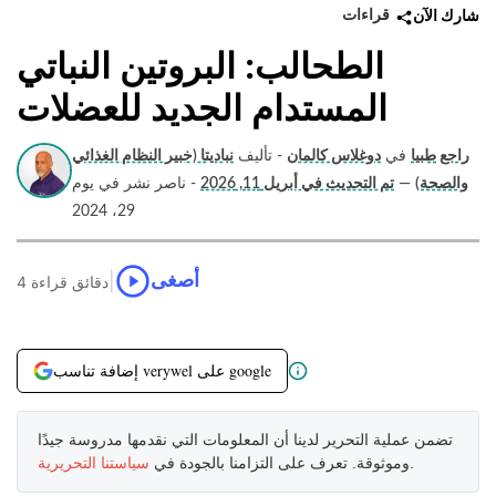
قراءات
شارك الآن
الطحالب: البروتين النباتي
المستدام الجديد للعضلات
راجع طبيا
في
دوغلاس كالمان
- تأليف
نباديتا (خبير النظام الغذائي
والصحة)
—
تم التحديث في أبريل 11, 2026
- ناصر نشر في يوم
29، 2024
|
أصغى
4 دقائق قراءة
إضافة تناسب verywel على google
تضمن عملية التحرير لدينا أن المعلومات التي نقدمها مدروسة جيدًا
.
وموثوقة. تعرف على التزامنا بالجودة في
سياستنا التحريرية