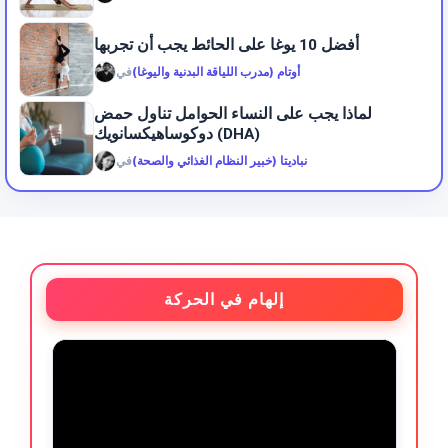
أفضل 10 يوغا على الحائط يجب أن تجربها
أوتام (مدرب اللياقة البدنية واليوغا)
في
لماذا يجب على النساء الحوامل تناول حمض
دوكوساهيكسانويك (DHA)
نباديتا (خبير النظام الغذائي والصحة)
في
إلهام في الحركة