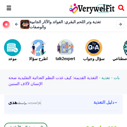
سخر
تغذية وتر اللحم البقري: الفوائد والآثار الجانبية
والوصفات
لاصطناعي
سؤال وجواب
talk2expert
اطرح سؤالا
موعد
بات
-
تغذية
-
التغذية القديمة: كيف غذت النظم الغذائية التقليدية صحة
الإنسان لآلاف السنين
هدى
دليل التغذية
بواسطة verywel fit