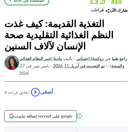
410
3.3 ك
✓ المستندة إلى الأدلة
قراءات
شارك الآن
التغذية القديمة: كيف غذت
النظم الغذائية التقليدية صحة
الإنسان لآلاف السنين
راجع طبيا
في
روكسانا احساني
- تأليف
نباديتا (خبير النظام الغذائي
والصحة)
—
تم التحديث في أبريل 11, 2026
- ناصر نشر في 27,
2026
|
أصغى
8 دقائق قراءة
إضافة تناسب verywel على google