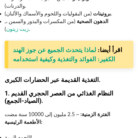
والدرنات).
(من البقوليات واللحوم والأسماك والألبان).
بروتينات
الدهون الصحية
(من المكسرات والبذور والسمن ،,
).
زيت زيتون
اقرأ أيضا:
لماذا يتحدث الجميع عن جوز الهند
الكفير: الفوائد والتغذية وكيفية استخدامه
التغذية القديمة عبر الحضارات الكبرى.
1. النظام الغذائي من العصر الحجري القديم
(الصياد-الجمع).
الفترة الزمنية:
~ 2.5 مليون إلى 10000 سنة مضت
الأطعمة الرئيسية:
اللحوم البرية.