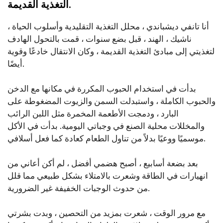
التغذية القديمة.
أنا تانفي ديشباندي ، محلل التغذية التقليدية وأسلوب الحياة ،
ناشيك ، الهند ، قبل بضع سنوات ، قمت بالتحول الهادف
لتغذيتي إلى مبادئ التغذية القديمة ، وكان الانتقال خادعًا وقوية
أيضًا.
بدأت في استخدام الحبوب المكررة في مكانها مع الدخن
والحبوب الكاملة ، واستبدلت السمن والزيوت المضغوطة على
البارد ، ودمجت الأطعمة المخمرة مثل اللبن الرائب
والمخللات محلية الصنع في وجباتي اليومية. بدأت في الأكل
موسميًا ووعيًا بدلاً من تناول الطعام كعادة كما فعل أسلافي.
بعد بضعة أسابيع ، أصبح هضمي أفضل ، لم أكن أعاني من
انهيارات في الطاقة وشعرت بالامتلاء بشكل طبيعي مما قلل
من حدوث الوجبات الخفيفة غير الضرورية.
مع مرور الوقت ، شعرت بمزيد من التحصين ، وبدت بشرتي