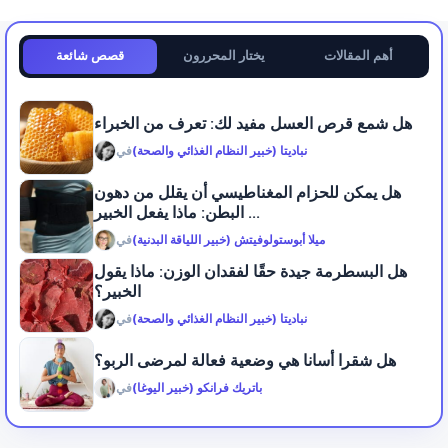
أهم المقالات
يختار المحررون
قصص شائعة
هل شمع قرص العسل مفيد لك: تعرف من الخبراء
نباديتا (خبير النظام الغذائي والصحة)
في
هل يمكن للحزام المغناطيسي أن يقلل من دهون
البطن: ماذا يفعل الخبير ...
ميلا أبوستولوفيتش (خبير اللياقة البدنية)
في
هل البسطرمة جيدة حقًا لفقدان الوزن: ماذا يقول
الخبير؟
نباديتا (خبير النظام الغذائي والصحة)
في
هل شقرا أسانا هي وضعية فعالة لمرضى الربو؟
باتريك فرانكو (خبير اليوغا)
في