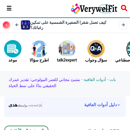
سخر
كيف تعمل شقرا الضفيرة الشمسية على تمكين
رغباتك؟
لاصطناعي
سؤال وجواب
talk2expert
اطرح سؤالا
موعد
بات
-
أدوات العافية
-
متنبئ مجاني للعمر البيولوجي: تقدير عمرك
الحقيقي بناءً على نمط الحياة
هدى
دليل أدوات العافية
بواسطة verywel fit