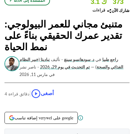
373
3.1 ك
✓ المستندة إلى الأدلة
قراءات
شارك الآن
متنبئ مجاني للعمر البيولوجي:
تقدير عمرك الحقيقي بناءً على
نمط الحياة
راجع طبيا
في
د. سودهانسو سينغ
- تأليف
نباديتا (خبير النظام
الغذائي والصحة)
—
تم التحديث في يوم 29، 2026
- ناصر نشر
في مارس 11, 2026
|
أصغى
4 دقائق قراءة
إضافة تناسب verywel على google