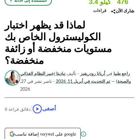
476
3.4 كيلو
✓ المستندة إلى الأدلة
قراءات
شارك الآن
لماذا قد يظهر اختبار
الكوليسترول الخاص بك
مستويات منخفضة أو زائفة
منخفضة؟
راجع طبيا
في
أريانا رودريغيز
- تأليف
نباديتا (خبير النظام الغذائي
والصحة)
—
تم التحديث في أبريل 11, 2026
- ناصر نشر في 27,
2026
|
أصغى
6 دقائق قراءة
إضافة تناسب verywel على google