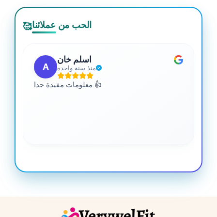
الحب من عملائنا
🥰
اسلم خان
A
منذ سنة واحدة
 من
معلومات مفيدة جدا 👍
جدا