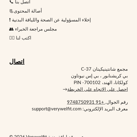
📞 اتصل بنا
📃أصالة المحتوى
❗ إخلاء المسؤولية عن الصحة واللياقة البدنية
👥 مجلس مراجعة الخبراء
✍🏻 اكتب لنا
اتصال
مجمع شانتينيكيتان C-37
بي كريشنابور ، بي إس نيوتاون
كولكاتا، الهند، PIN -700102
احصل على الاتجاه على الخريطة
→
رقم الجوال.
+91 9748750931
معرف البريد الإلكتروني: support@verywelfit.com