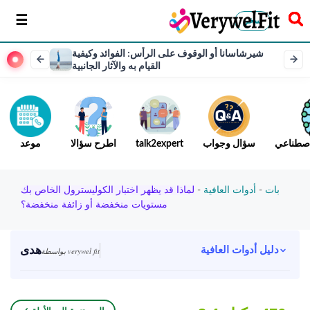
سخر
شيرشاسانا أو الوقوف على الرأس: الفوائد وكيفية
القيام به والآثار الجانبية
لاصطناعي
سؤال وجواب
talk2expert
اطرح سؤالا
موعد
بات
-
أدوات العافية
-
لماذا قد يظهر اختبار الكوليسترول الخاص بك
مستويات منخفضة أو زائفة منخفضة؟
هدى
دليل أدوات العافية
بواسطة verywel fit