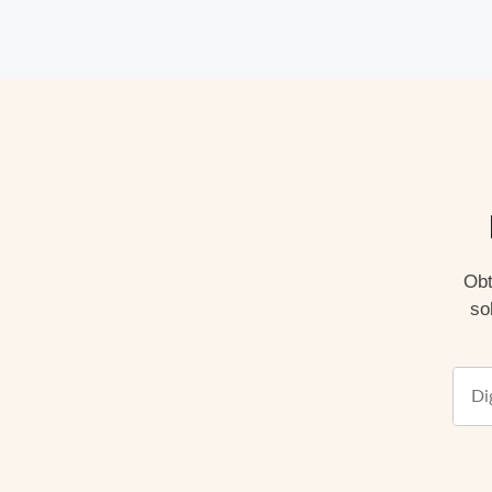
Obt
so