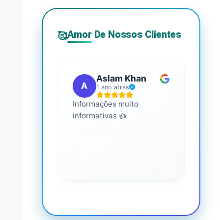
Amor De Nossos Clientes
🥰
Aslam Khan
A
G
1 ano atrás
Informações muito
É mui
informativas 👍
Você 
conhe
saúde