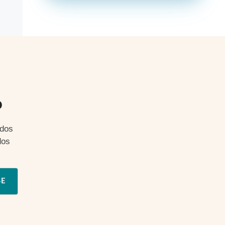
o
ados
dos
SE