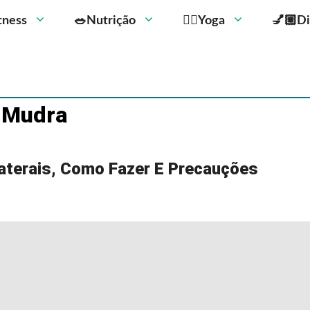
Fitness
🥗Nutrição
🧘‍♀️Yoga
💅🏼Di
a Mudra
laterais, Como Fazer E Precauções