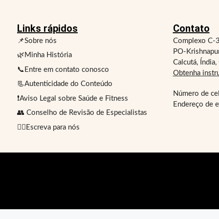
Links rápidos
Contato
📌Sobre nós
Complexo C-3
PO-Krishnapu
🌿Minha História
Calcutá, Índi
📞Entre em contato conosco
Obtenha instr
📃Autenticidade do Conteúdo
Número de cel
❗Aviso Legal sobre Saúde e Fitness
Endereço de e
👥 Conselho de Revisão de Especialistas
✍🏻Escreva para nós