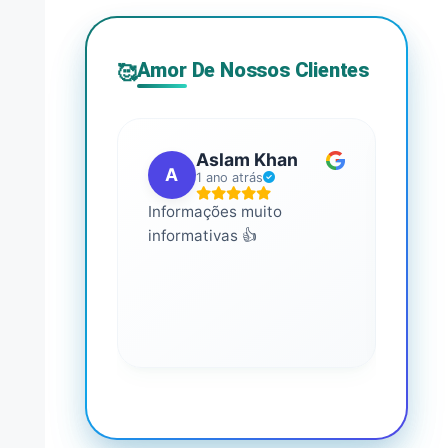
Amor De Nossos Clientes
🥰
Aslam Khan
A
G
1 ano atrás
Informações muito
É mui
informativas 👍
Você 
conhe
saúde