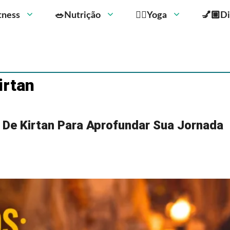
Fitness
🥗Nutrição
🧘‍♀️Yoga
💅🏼Di
irtan
 De Kirtan Para Aprofundar Sua Jornada