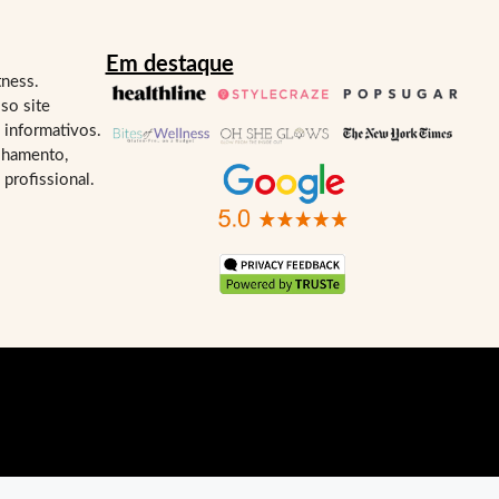
Em destaque
tness.
so site
 informativos.
lhamento,
profissional.