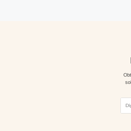
Obt
so