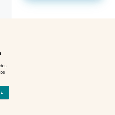
o
ados
dos
SE