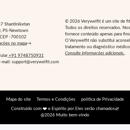
© 2026 Verywelfit é um site de fi
7 Shantiniketan
Todos os direitos reservados. Nos
r, PS-Newtown
fornece conteúdo apenas para fins
a, CEP -700102
O Verywelfit não substitui aconse
uções no mapa
→
tratamento ou diagnóstico médico 
Consulte informações adicionais.
.
ular
+91 9748750931
-mail: support@verywelfit.com
Mapa do site
Termos e Condições
política de Privacidade
Construído com ❤️ e Espírito por
Eles serão chamados
🌿
@2026 Muito bem-vindo