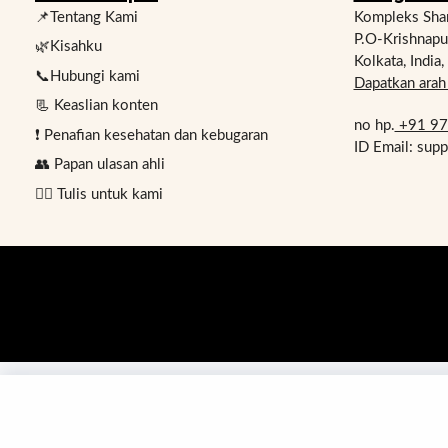
📌Tentang Kami
Kompleks Shan
P.O-Krishnap
🌿Kisahku
Kolkata, India
📞Hubungi kami
Dapatkan arah 
📃 Keaslian konten
no hp.
+91 9
❗ Penafian kesehatan dan kebugaran
ID Email: sup
👥 Papan ulasan ahli
✍🏻 Tulis untuk kami