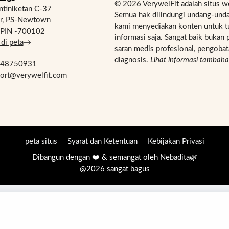
© 2026 VerywelFit adalah situs w
tiniketan C-37
Semua hak dilindungi undang-unda
ur, PS-Newtown
kami menyediakan konten untuk t
, PIN -700102
informasi saja. Sangat baik bukan 
di peta
→
saran medis profesional, pengobat
diagnosis.
Lihat informasi tambah
748750931
port@verywelfit.com
peta situs
Syarat dan Ketentuan
Kebijakan Privasi
Dibangun dengan ❤️ & semangat oleh
Nebadita
🌿
@2026 sangat bagus