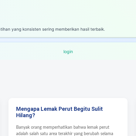
tihan yang konsisten sering memberikan hasil terbaik.
login
Mengapa Lemak Perut Begitu Sulit
Hilang?
Banyak orang memperhatikan bahwa lemak perut
adalah salah satu area terakhir yang berubah selama