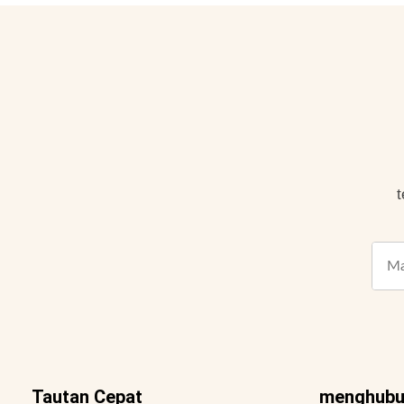
t
Tautan Cepat
menghubu