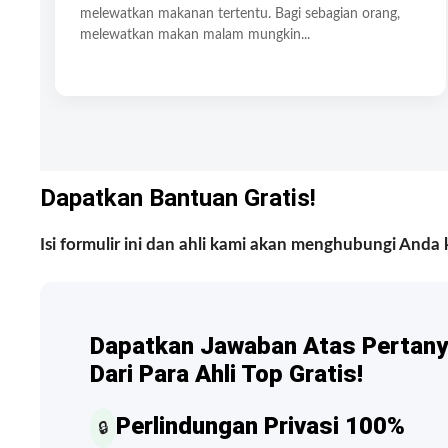
melewatkan makanan tertentu. Bagi sebagian orang,
melewatkan makan malam mungkin...
Dapatkan Bantuan Gratis!
Isi formulir ini dan ahli kami akan menghubungi Anda 
Dapatkan Jawaban Atas Pertan
Dari Para Ahli Top Gratis!
Perlindungan Privasi 100%
🔒