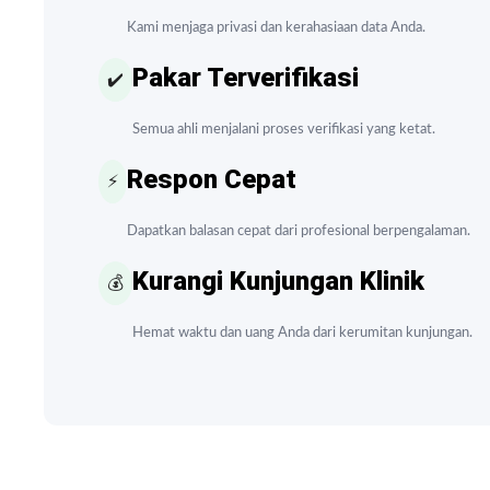
Kami menjaga privasi dan kerahasiaan data Anda.
Pakar Terverifikasi
✔️
Semua ahli menjalani proses verifikasi yang ketat.
Respon Cepat
⚡
Dapatkan balasan cepat dari profesional berpengalaman.
Kurangi Kunjungan Klinik
💰
Hemat waktu dan uang Anda dari kerumitan kunjungan.