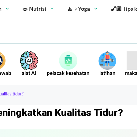
n
🥗 Nutrisi
🧘 ‍♀️Yoga
💅🏼 Tips 
Jawab
alat AI
pelacak kesehatan
latihan
mak
litas tidur?
ingkatkan Kualitas Tidur?