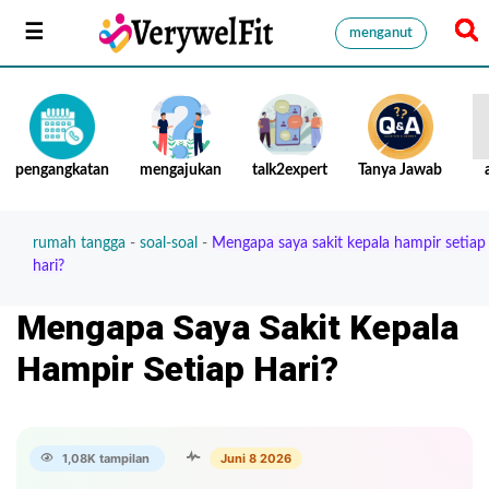
menganut
pengangkatan
mengajukan
talk2expert
Tanya Jawab
rumah tangga
-
soal-soal
-
Mengapa saya sakit kepala hampir setiap
hari?
Mengapa Saya Sakit Kepala
Hampir Setiap Hari?
1,08K tampilan
Juni 8 2026