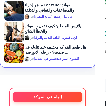
ما هو إجراء Facetite: الفوائد
والمضاعفات والتعافي والتكلفة
غابرييل ريتشنز (معالج للبشرة)
في
بيلاتيس المصلح: كيف نفعل ، الفوائد
والخطأ الشائع
أوتام (مدرب اللياقة البدنية واليوغا)
في
هل طعم الفواكه مختلف عند تناوله في
صمت؟ - رحلة الايورفيدا ...
أليسون أسيرا (متخصص في التغذية)
في
إلهام في الحركة