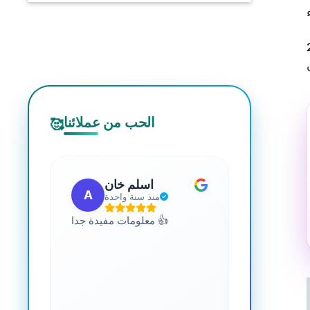
الحب من عملائنا
🥰
 مهب
اسلم خان
A
G
مضت
منذ سنة واحدة
للجميع. يمكنك
معلومات مفيدة جدا 👍
 المعرفة حول
صحة. رائع جدا