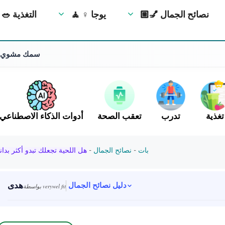
💅🏼 نصائح الجمال
🧘 ‍♀️ يوجا
🥗 التغذية
سمك مشوي مع
تغذية
تدرب
تعقب الصحة
أدوات الذكاء الاصطناعي
بات
-
نصائح الجمال
-
هل اللحية تجعلك تبدو أكثر بدان
هدى
دليل نصائح الجمال
بواسطة verywel fit