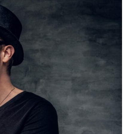
احماء الصدر للمبتدئين