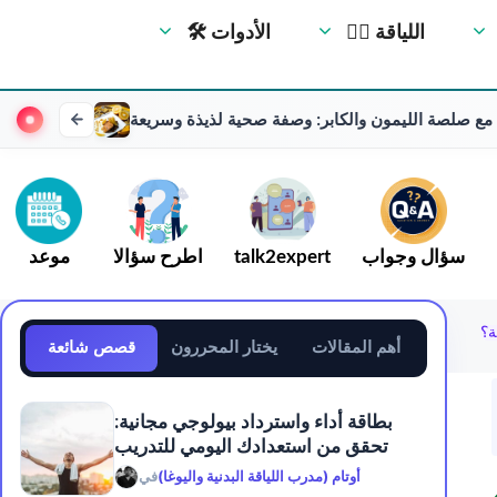
🏋️‍♀️ اللياقة
🛠 الأدوات
 صلصة الليمون والكابر: وصفة صحية لذيذة وسريعة
سؤال وجواب
talk2expert
اطرح سؤالا
موعد
ة؟
أهم المقالات
يختار المحررون
قصص شائعة
بطاقة أداء واسترداد بيولوجي مجانية:
تحقق من استعدادك اليومي للتدريب
أوتام (مدرب اللياقة البدنية واليوغا)
في