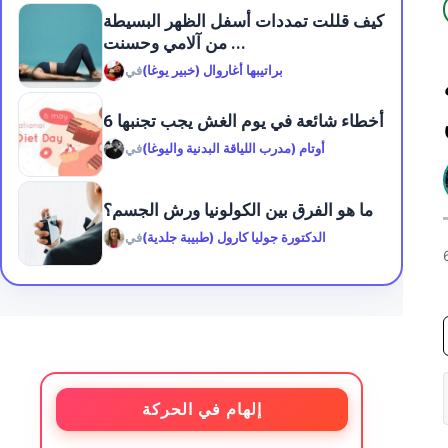
كيف قللت تمددات أسفل الظهر البسيطة
من آلامي وحسنت ...
براتيبها أغاروال (خبير يوغا)
في
6 أخطاء شائعة في يوم الغش يجب تجنبها
أوتام (مدرب اللياقة البدنية واليوغا)
في
ما هو الفرق بين الكولونيا ورش الجسم؟
الدكتورة جوليا كارول (طبيبة جلدية)
في
إلهام في الحركة