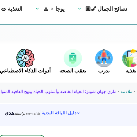
💅🏼 نصائح الجمال
🧘 ‍♀️ يوجا
🥗 التغذية
تغذية
تدرب
تعقب الصحة
أدوات الذكاء الاصطناعي
-
ملاءمة
-
ماري جوان شوتز: الحياة الخاصة وأسلوب الحياة ونهج العافية المتوا
هدى
دليل اللياقة البدنية
بواسطة verywel fit