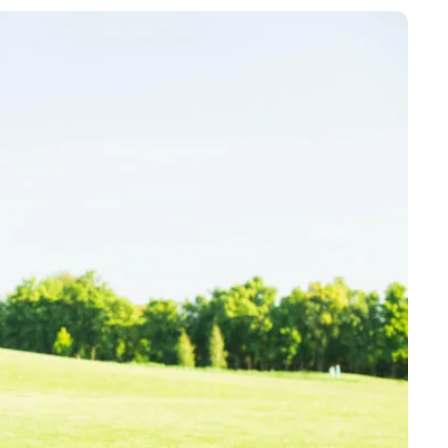
احماء الصدر للمبتدئين