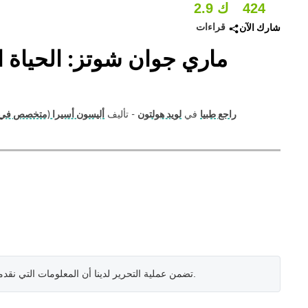
424
2.9 ك
قراءات
شارك الآن
ماري جوان شوتز: الحياة ا
راجع طبيا
في
لويد هولتون
- تأليف
أليسون أسيرا (متخصص في ا
.
تضمن عملية التحرير لدينا أن المعلومات التي نقد