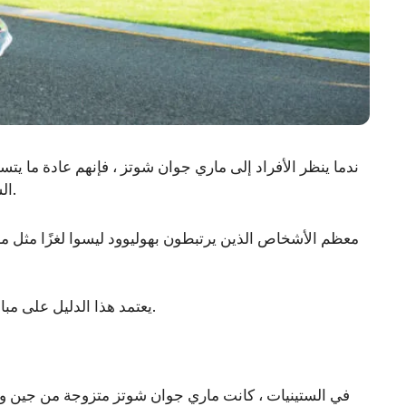
ندما ينظر الأفراد إلى ماري جوان شوتز ، فإنهم عادة ما يت
السابق من الممثل الأسطوري والممثل الكوميدي ، جين وايلدر.
معظم الأشخاص الذين يرتبطون بهوليوود ليسوا لغزًا مثل مار
يعتمد هذا الدليل على مبادئ الصحة العامة بدلاً من الإفصاحات الشخصية التي تم التحقق منها.
في الستينيات ، كانت ماري جوان شوتز متزوجة من جين وايلد