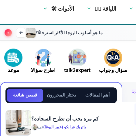
🏋️‍♀️ اللياقة
🛠 الأدوات
ما هو أسلوب اليوجا الأكثر استرخاءً؟
سؤال وجواب
talk2expert
اطرح سؤالا
موعد
زن
أهم المقالات
يختار المحررون
قصص شائعة
كم مرة يجب أن تطرح السجادة؟
باتريك فرانكو (خبير اليوغا)
في