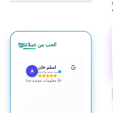
الحب من عملائنا
🥰
 مهب
اسلم خان
A
G
مضت
منذ سنة واحدة
للجميع. يمكنك
معلومات مفيدة جدا 👍
 المعرفة حول
صحة. رائع جدا