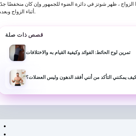
 الزواج ، ظهر شوتز في دائرة الضوء للجمهور وإن كان منخفضًا جدًا
أثناء الزواج وبعده.
قصص ذات صلة
تمرين لوح الحائط: الفوائد وكيفية القيام به والاختلافات
يف يمكنني التأكد من أنني أفقد الدهون وليس العضلات؟
سانتانو موخيرجي
غولام
S
2 سنوات مضت
2 سنوات 
جزء مفيد جدا من المحتوى
إنه مفيد للغاية 
المفيد والمفيد
اكتساب المزيد من
ال