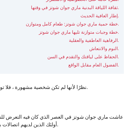
ثقافة اللياقة البدنية ماري جوان شوتز في وقتها.
إطار العافية الحديث.
خطة حمية ماري جوان شوتز: طعام كامل ومتوازن.
خطة وجبات متوازنة تليها ماري جوان شوتز.
الرفاهية العاطفية والعقلية.
النوم والانتعاش.
الحفاظ على لياقتك والتقدم في السن.
الفضول العام مقابل الواقع.
يتم تسجيلها علنًا.
نظرًا لأنها لم تكن شخصية مشهورة ، فلا ت
عاشت ماري جوان شوتز في العصر الذي كان فيه التعرض للناس 
أولئك الذين لديهم اتصالات بهوليوود أن يعيشوا أسلوب الحياة العائلي الطبيعي بعيدًا عن الأضواء.