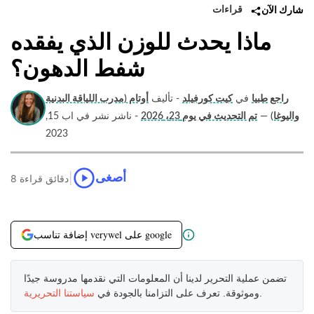
قراءات
شارك الآن
ماذا يحدث للوزن الذي يفقده
شفط الدهون؟
راجع طبيا
في
كيت كورفيلد
- تأليف
أوتام (مدرب اللياقة البدنية
واليوغا)
—
تم التحديث في يوم 23، 2026
- ناشر نشر في اب 15,
2023
|
أصغى
8 دقائق قراءة
إضافة تناسب verywel على google
تضمن عملية التحرير لدينا أن المعلومات التي نقدمها مدروسة جيدًا
.
وموثوقة. تعرف على التزامنا بالجودة في
سياستنا التحريرية