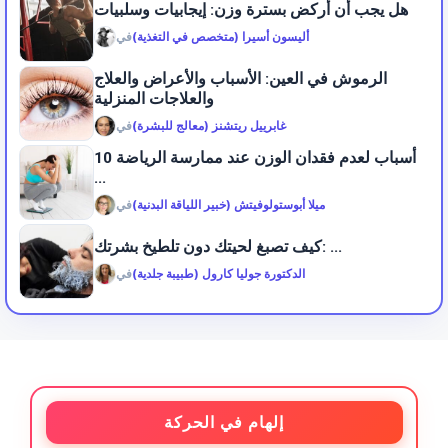
هل يجب أن أركض بسترة وزن: إيجابيات وسلبيات
أليسون أسيرا (متخصص في التغذية)
في
الرموش في العين: الأسباب والأعراض والعلاج
والعلاجات المنزلية
غابرييل ريتشنز (معالج للبشرة)
في
10 أسباب لعدم فقدان الوزن عند ممارسة الرياضة
...
ميلا أبوستولوفيتش (خبير اللياقة البدنية)
في
كيف تصبغ لحيتك دون تلطيخ بشرتك: ...
الدكتورة جوليا كارول (طبيبة جلدية)
في
إلهام في الحركة