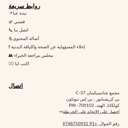
روابط سريعة
📌نبذة عنا
🌿 قصتي
📞 اتصل بنا
📃أصالة المحتوى
❗ إخلاء المسؤولية عن الصحة واللياقة البدنية
👥 مجلس مراجعة الخبراء
✍🏻 اكتب لنا
اتصال
مجمع شانتينيكيتان C-37
بي كريشنابور ، بي إس نيوتاون
كولكاتا، الهند، PIN -700102
احصل على الاتجاه على الخريطة
→
رقم الجوال.
+91 9748750931