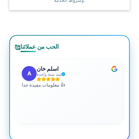
وشروط الخدمة.
الحب من عملائنا
🥰
اسلم خان
A
منذ سنة واحدة
 من
معلومات مفيدة جدا 👍
جدا