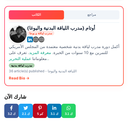
مراجع
الكاتب
أوتام (مدرب اللياقة البدنية واليوغا)
مدرب لياقة و يوجا
أكمل دورة مدرب لياقة بدنية شخصية معتمدة من المجلس الأمريكي
للتمرين مع 10 سنوات من الخبرة.
معرفة المزيد
. تعرف على
.
عملية التحرير.
معلوماتنا
مدرب لياقة بدنية
اللياقة البدنية واليوجا
-
36 article(s) published
Read Bio →
شارك الآن
3.1 ك
3.1 ك
5 كم
2.1 ك
3.2 ك