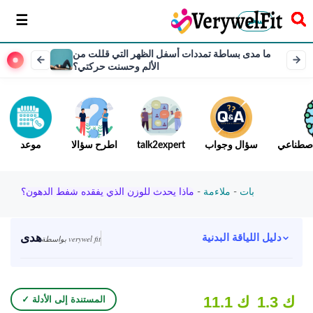
سخر
ما مدى بساطة تمددات أسفل الظهر التي قللت من
الألم وحسنت حركتي؟
لاصطناعي
سؤال وجواب
talk2expert
اطرح سؤالا
موعد
بات
-
ملاءمة
-
ماذا يحدث للوزن الذي يفقده شفط الدهون؟
هدى
دليل اللياقة البدنية
بواسطة verywel fit
1.3 ك
11.1 ك
✓ المستندة إلى الأدلة