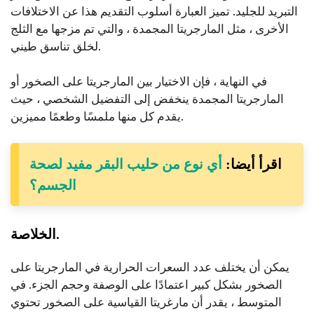
التبريد للجليد. تميز العبارة أسلوب التقديم هذا عن الاختلافات
الأخرى ، مثل المارجريتا المجمدة ، والتي تم مزجها مع الثلج
لخلق تناسق طيني.
في النهاية ، فإن الاختيار بين المارجريتا على الصخور أو
المارجريتا المجمدة ينخفض إلى التفضيل الشخصي ، حيث
يقدم كل منها ملمسًا وطعمًا مميزين.
اقرأ أيضا:
أي نوع من حليب البقر مفيد لصحة
الجسم؟
الخلاصة.
يمكن أن يختلف عدد السعرات الحرارية في المارجريتا على
الصخور بشكل كبير اعتمادًا على الوصفة وحجم الجزء. في
المتوسط ، يقدر أن مارغريتا القياسية على الصخور تحتوي