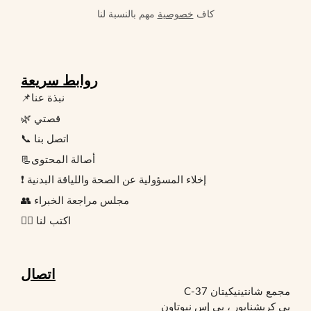
كاف
خصوصية
مهم بالنسبة لنا
روابط سريعة
📌نبذة عنا
🌿 قصتي
📞 اتصل بنا
📃أصالة المحتوى
❗ إخلاء المسؤولية عن الصحة واللياقة البدنية
👥 مجلس مراجعة الخبراء
✍🏻 اكتب لنا
اتصال
مجمع شانتينيكيتان C-37
بي كريشنابور ، بي إس نيوتاون