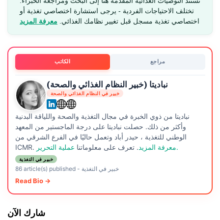
تستند التوصيات الغذائية المقدمة هنا إلى البحث ومراجعة الخبراء.
تختلف الاحتياجات الفردية - يرجى استشارة اختصاصي تغذية أو
اختصاصي تغذية مسجل قبل تغيير نظامك الغذائي.
معرفة المزيد
مراجع
الكاتب
نباديتا (خبير النظام الغذائي والصحة)
خبير في النظام الغذائي والصحة
نباديتا من ذوي الخبرة في مجال التغذية والصحة واللياقة البدنية
وأكثر من ذلك. حصلت نباديتا على درجة الماجستير من المعهد
الوطني للتغذية ، حيدر أباد وتعمل حاليًا في الفرع الشرقي من
عملية التحرير.
معرفة المزيد
. تعرف على معلوماتنا
ICMR.
خبير في التغذية
خبير في التغذية
-
86 article(s) published
Read Bio →
شارك الآن