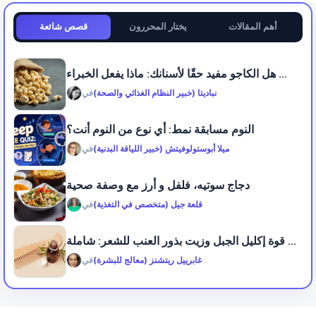
أهم المقالات
يختار المحررون
قصص شائعة
هل الكاجو مفيد حقًا لأسنانك: ماذا يفعل الخبراء ...
نباديتا (خبير النظام الغذائي والصحة)
في
النوم مسابقة نمط: أي نوع من النوم أنت؟
ميلا أبوستولوفيتش (خبير اللياقة البدنية)
في
دجاج سوتيه، فلفل و أرز مع وصفة صحية
قلعة جيل (متخصص في التغذية)
في
قوة إكليل الجبل وزيت بذور العنب للشعر: شاملة ...
غابرييل ريتشنز (معالج للبشرة)
في