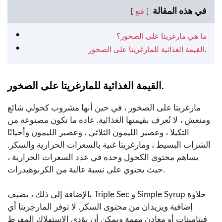
في هذه المقالة
قنع
ما هي مارغريتا على الصخور؟
القيمة الغذائية للمارغريتا على الصخور.
القيمة الغذائية للمارغريتا على الصخور.
مارغريتا على الصخور ، في حين أنها مشروب كحولي شائع
ومنعش ، لا تُعرف بقيمتها الغذائية. عادة ما تكون مصنوعة من
التكيلا ، وعصير الليمون الثلاثي ، وعصير الليمون وأحيانًا
الشراب البسيط ، ومارغريتا غنية بالسعرات الحرارية والسكر.
يساهم محتوى الكحول وحده في عدد السعرات الحرارية ،
حيث يحتوي على نسبة عالية من الكربوهيدرات.
بالإضافة إلى ذلك ، يضيف Triple Sec و Simple Syrup حلاوة
إضافية ويزيدان من محتوى السكر. لا توفر المارجريتا أي
فيتامينات أو معادن مهمة ويمكن أن يؤدي الاستهلاك المفرط