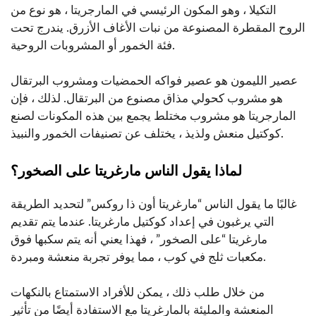
التكيلا ، وهو المكون الرئيسي في المارجريتا ، هو نوع من
الروح المقطرة المصنوعة من نبات الأغاف الأزرق. يندرج تحت
فئة الخمور أو المشروبات الروحية.
عصير الليمون هو عصير فواكه الحمضيات ومشروب البرتقال
هو مشروب كحولي مذاق مصنوع من البرتقال. لذلك ، فإن
المارجريتا هو مشروب مختلط يجمع بين هذه المكونات لصنع
كوكتيل منعش ولذيذ ، يختلف عن تصنيفات الخمور والنبيذ.
لماذا يقول الناس مارغريتا على الصخور؟
غالبًا ما يقول الناس “مارغريتا أون ذا روكس” لتحديد الطريقة
التي يرغبون في إعداد كوكتيل مارغريتا. عندما يتم تقديم
مارغريتا “على الصخور” ، فهذا يعني أنه يتم سكبها فوق
مكعبات ثلج في كوب ، مما يوفر تجربة منعشة ومبردة.
من خلال طلب ذلك ، يمكن للأفراد الاستمتاع بالنكهات
المنعشة والمليئة بالمارغريتا مع الاستفادة أيضًا من تأثير