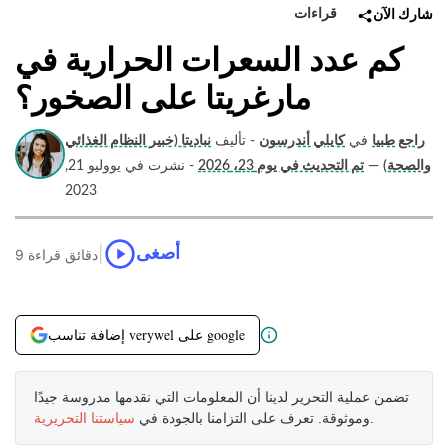
قراءات
شارك الآن
كم عدد السعرات الحرارية في
مارغريتا على الصخور؟
راجع طبيا
في
كايلي أندرسون
- تأليف
نباديتا (خبير النظام الغذائي
والصحة)
—
تم التحديث في يوم 23، 2026
- نشرت في يووليو 21,
2023
|
أصغى
9 دقائق قراءة
إضافة تناسب verywel على google
تضمن عملية التحرير لدينا أن المعلومات التي نقدمها مدروسة جيدًا
.
وموثوقة. تعرف على التزامنا بالجودة في
سياستنا التحريرية