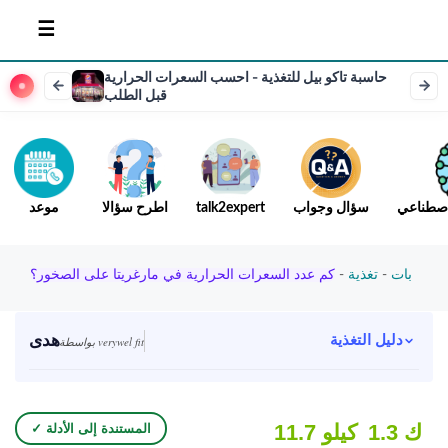
حاسبة تاكو بيل للتغذية - احسب السعرات الحرارية
قبل الطلب
لاصطناعي
سؤال وجواب
talk2expert
اطرح سؤالا
موعد
بات
-
تغذية
-
كم عدد السعرات الحرارية في مارغريتا على الصخور؟
هدى
دليل التغذية
بواسطة verywel fit
1.3 ك
11.7 كيلو
✓ المستندة إلى الأدلة