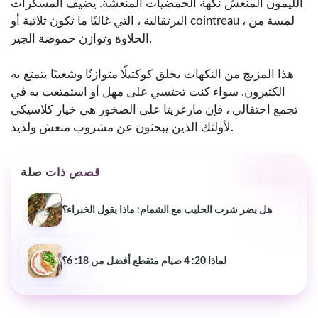
الليمون المنعش نكهة الحمضيات المنعشة. يضيف المسكرات
البرتقالية ، التي غالبًا ما تكون ثلاثية أو cointreau ، لمسة من
الحلاوة وتوازن حموضة الجير.
هذا المزيج من النكهات يخلق كوكتيلًا متوازنًا وشعبيًا يتمتع به
الكثيرون. سواء كنت تحتسي على مهل أو استمتعت به في
تجمع احتفالي ، فإن مارغريتا على الصخور هي خيار كلاسيكي
لأولئك الذين يبحثون عن مشروب منعش ولذيذ.
قصص ذات صلة
هل يضر شرب الحليب مع الشمام: ماذا يقول الخبراء؟
لماذا 20: 4 صيام متقطع أفضل من 18: 6؟