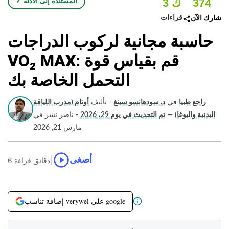
374
3 ك
✓ المستندة إلى الأدلة
قراءات
شارك الآن
حاسبة مجانية لركوب الدراجات
VO₂ MAX: قم بقياس قوة
التحمل الخاصة بك
راجع طبيا
في
د. سودهانسو سينغ
- تأليف
أوتام (مدرب اللياقة
البدنية واليوغا)
—
تم التحديث في يوم 29، 2026
- ناصر نشر في
مارس 21, 2026
|
أصغى
6 دقائق قراءة
إضافة تناسب verywel على google