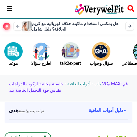
سخر
هل يمكنني استخدام ماكينة حلاقة كهربائية مع كريم
الحلاقة؟ دليل شامل
لاصطناعي
سؤال وجواب
talk2expert
اطرح سؤالا
موعد
بات
-
أدوات العافية
-
حاسبة مجانية لركوب الدراجات VO₂ MAX: قم
بقياس قوة التحمل الخاصة بك
هدى
دليل أدوات العافية
بواسطة verywel fit