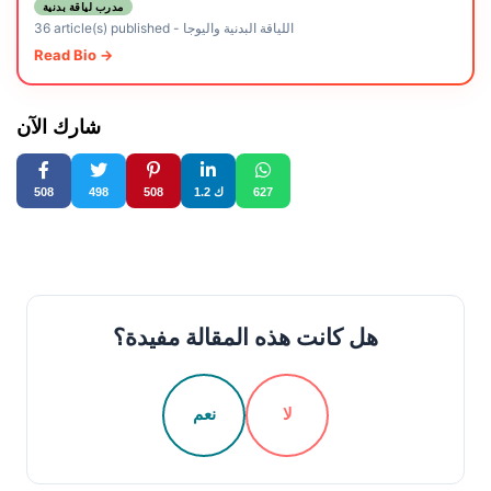
مدرب لياقة بدنية
اللياقة البدنية واليوجا
-
36 article(s) published
Read Bio →
شارك الآن
627
1.2 ك
508
498
508
هل كانت هذه المقالة مفيدة؟
لا
نعم