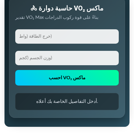
🚴 حاسبة دوارة VO₂ ماكس
تقدير VO₂ Max بناءً على قوة ركوب الدراجات
خ
ر
ج
و
ا
ز
ل
ن
ط
ا
ا
احسب VO₂ ماكس
ل
ق
ج
ة
س
(
أدخل التفاصيل الخاصة بك أعلاه.
م
و
(
ا
ك
ط
ج
)