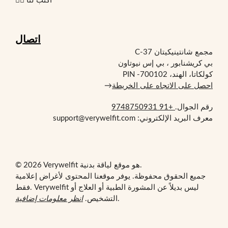
✍🏻 اكتب لنا
اتصال
مجمع شانتينيكيتان C-37
بي كريشنابور ، بي إس نيوتاون
كولكاتا، الهند، PIN -700102
احصل على الاتجاه على الخريطة
→
رقم الجوال.
+91 9748750931
معرف البريد الإلكتروني: support@verywelfit.com
© 2026 Verywelfit هو موقع لياقة بدنية.
جميع الحقوق محفوظة. يوفر موقعنا المحتوى لأغراض إعلامية
فقط. Verywelfit ليس بديلاً عن المشورة الطبية أو العلاج أو
.
التشخيص.
انظر معلومات إضافية