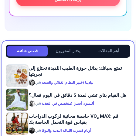
أهم المقالات
يختار المحررون
قصص شائعة
تمتع بحياتك: بدائل جوزة الطيب اللذيذة تحتاج إلى
تجربتها
نباديتا (خبير النظام الغذائي والصحة)
في
هل القيام بتاي تشي لمدة 5 دقائق في اليوم فعال؟
أليسون أسيرا (متخصص في التغذية)
في
حاسبة مجانية لركوب الدراجات VO₂ MAX: قم
بقياس قوة التحمل الخاصة بك
أوتام (مدرب اللياقة البدنية واليوغا)
في