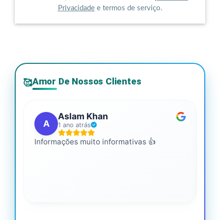
Privacidade
e termos de serviço.
Amor De Nossos Clientes
🥰
Aslam Khan
A
1 ano atrás
Informações muito informativas 👍
É m
mai
leg