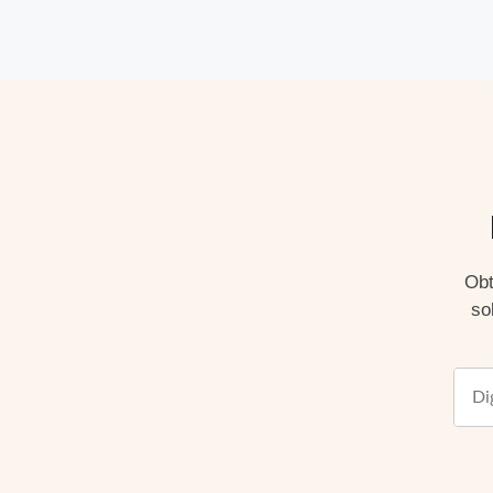
Obt
so