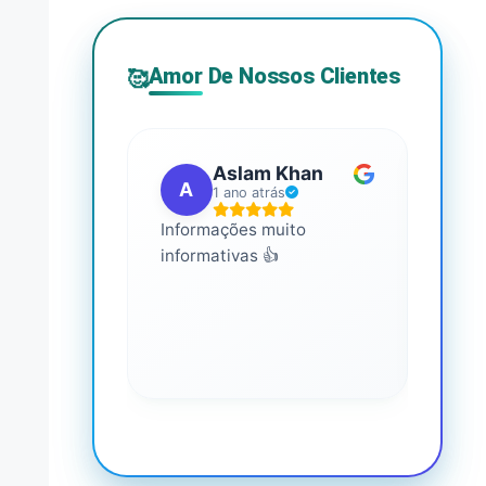
Amor De Nossos Clientes
🥰
Aslam Khan
A
G
1 ano atrás
Informações muito
É mui
informativas 👍
Você 
conhe
saúde