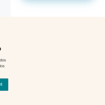
o
ados
dos
SE