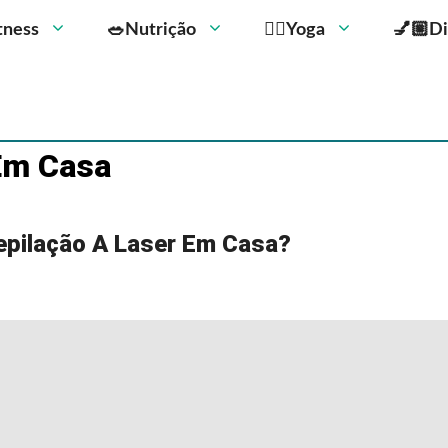
Fitness
🥗Nutrição
🧘‍♀️Yoga
💅🏼Di
 Em Casa
epilação A Laser Em Casa?