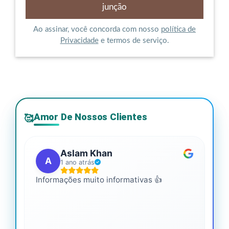
Ao assinar, você concorda com nosso
política de
Privacidade
e termos de serviço.
Amor De Nossos Clientes
🥰
Aslam Khan
A
1 ano atrás
Informações muito informativas 👍
É m
mai
leg