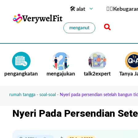
🛠 alat
🏋️‍♀️Kebugara
menganut
pengangkatan
mengajukan
talk2expert
Tanya 
rumah tangga
-
soal-soal
-
Nyeri pada persendian setelah bangun tidu
Nyeri Pada Persendian Sete