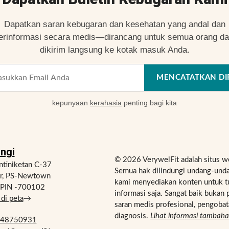
Dapatkan saran kebugaran dan kesehatan yang andal dan
erinformasi secara medis—dirancang untuk semua orang d
dikirim langsung ke kotak masuk Anda.
MENCATATKAN DI
kepunyaan
kerahasia
penting bagi kita
ngi
© 2026 VerywelFit adalah situs w
tiniketan C-37
Semua hak dilindungi undang-unda
ur, PS-Newtown
kami menyediakan konten untuk t
, PIN -700102
informasi saja. Sangat baik bukan 
di peta
→
saran medis profesional, pengobat
diagnosis.
Lihat informasi tambah
748750931