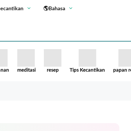
kecantikan
🌎Bahasa
anan
meditasi
resep
Tips Kecantikan
papan r