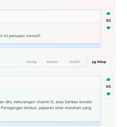
95
ah ini penuaan normal?
sulung
terbaru
terpilih
yg hidup
95
n dini, kekurangan vitamin D, atau bahkan kondisi
an. Peregangan lembut, paparan sinar matahari yang