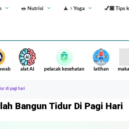
n
🥗 Nutrisi
🧘 ‍♀️Yoga
💅🏼 Tips 
Jawab
alat AI
pelacak kesehatan
latihan
mak
r di pagi hari
lah Bangun Tidur Di Pagi Hari