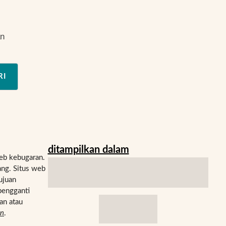
an
RI
ditampilkan dalam
eb kebugaran.
ng. Situs web
ujuan
pengganti
an atau
an
.