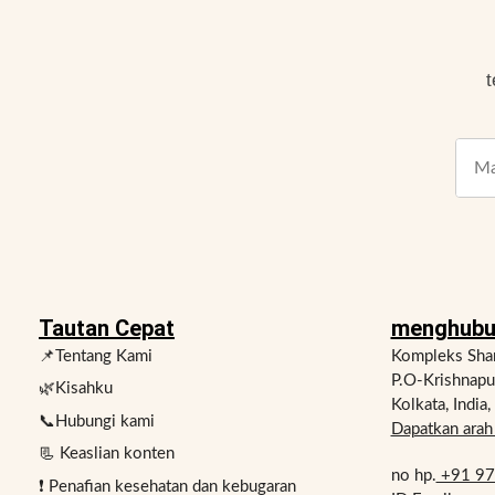
t
Tautan Cepat
menghubu
📌Tentang Kami
Kompleks Shan
P.O-Krishnap
🌿Kisahku
Kolkata, India
📞Hubungi kami
Dapatkan arah 
📃 Keaslian konten
no hp.
+91 9
❗ Penafian kesehatan dan kebugaran