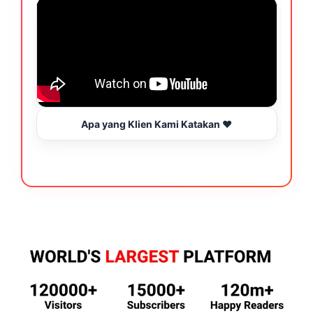
Apa yang Klien Kami Katakan ❤️
B