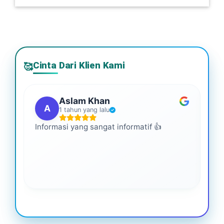
Cinta Dari Klien Kami
🥰
Aslam Khan
A
1 tahun yang lalu
Informasi yang sangat informatif 👍
Ini
An
leb
ba