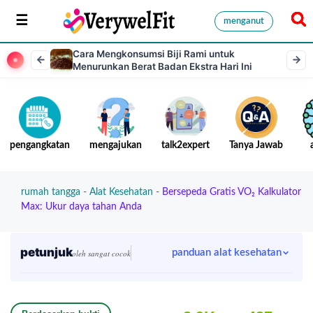
menganut
Cara Mengkonsumsi Biji Rami untuk
Menurunkan Berat Badan Ekstra Hari Ini
pengangkatan
mengajukan
talk2expert
Tanya Jawab
rumah tangga
-
Alat Kesehatan
-
Bersepeda Gratis VO₂ Kalkulator
Max: Ukur daya tahan Anda
petunjuk
panduan alat kesehatan
oleh sangat cocok