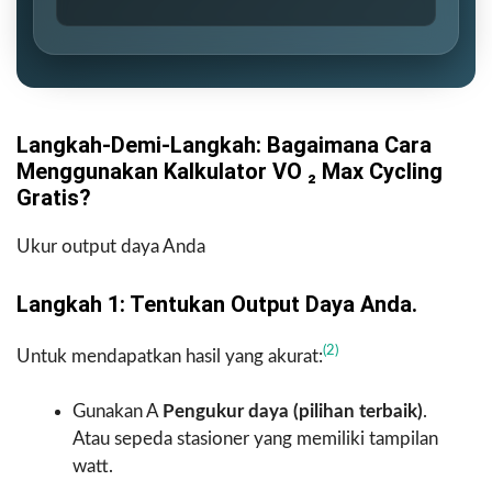
d
(
a
w
n
a
(
t
k
t
Langkah-Demi-Langkah: Bagaimana Cara
g
)
Menggunakan Kalkulator VO ₂ Max Cycling
)
Gratis?
Ukur output daya Anda
Langkah 1: Tentukan Output Daya Anda.
(2)
Untuk mendapatkan hasil yang akurat:
Gunakan A
Pengukur daya (pilihan terbaik)
.
Atau sepeda stasioner yang memiliki tampilan
watt.