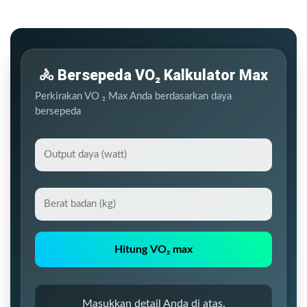
🚴 Bersepeda VO₂ Kalkulator Max
Perkirakan VO ₂ Max Anda berdasarkan daya
bersepeda
O
u
t
B
p
e
u
r
t
a
d
Hitung VO₂ max
t
a
b
y
a
a
Masukkan detail Anda di atas.