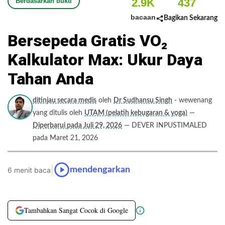
2.9K
437
Berdasarkan bukti
bacaan
Bagikan Sekarang
Bersepeda Gratis VO₂
Kalkulator Max: Ukur Daya
Tahan Anda
ditinjau secara medis
oleh
Dr Sudhansu Singh
- wewenang
yang ditulis oleh
UTAM (pelatih kebugaran & yoga)
—
Diperbarui pada Juli 29, 2026
— DEVER INPUSTIMALED
pada Maret 21, 2026
|
mendengarkan
6 menit baca
Tambahkan Sangat Cocok di Google