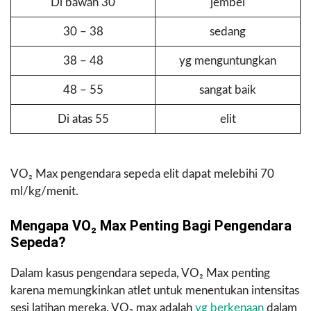
Di bawah 30
jembel
30 – 38
sedang
38 – 48
yg menguntungkan
48 – 55
sangat baik
Di atas 55
elit
VO₂ Max pengendara sepeda elit dapat melebihi 70
ml/kg/menit.
Mengapa VO₂ Max Penting Bagi Pengendara
Sepeda?
Dalam kasus pengendara sepeda, VO₂ Max penting
karena memungkinkan atlet untuk menentukan intensitas
sesi latihan mereka. VO₂ max adalah
yg berkenaan
dalam