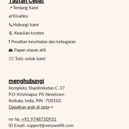
Tautan Cepat
📌Tentang Kami
🌿Kisahku
📞Hubungi kami
📃 Keaslian konten
❗ Penafian kesehatan dan kebugaran
👥 Papan ulasan ahli
✍🏻 Tulis untuk kami
menghubungi
Kompleks Shantiniketan C-37
P.O-Krishnapur, PS-Newtown
Kolkata, India, PIN -700102
Dapatkan arah di peta
→
no hp.
+91 9748750931
ID Email: support@verywelfit.com